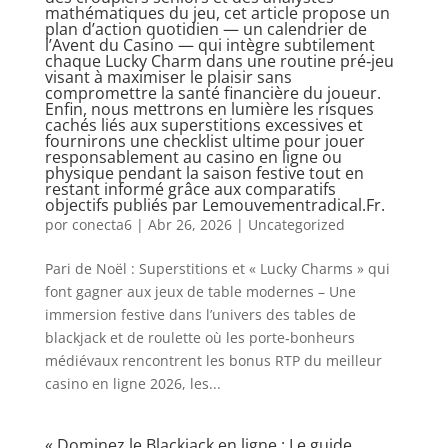
mathématiques du jeu, cet article propose un
plan d’action quotidien — un calendrier de
l’Avent du Casino — qui intègre subtilement
chaque Lucky Charm dans une routine pré‑jeu
visant à maximiser le plaisir sans
compromettre la santé financière du joueur.
Enfin, nous mettrons en lumière les risques
cachés liés aux superstitions excessives et
fournirons une checklist ultime pour jouer
responsablement au casino en ligne ou
physique pendant la saison festive tout en
restant informé grâce aux comparatifs
objectifs publiés par Lemouvementradical.Fr.
por
conecta6
|
Abr 26, 2026
|
Uncategorized
Pari de Noël : Superstitions et « Lucky Charms » qui
font gagner aux jeux de table modernes – Une
immersion festive dans l’univers des tables de
blackjack et de roulette où les porte‑bonheurs
médiévaux rencontrent les bonus RTP du meilleur
casino en ligne 2026, les...
« Dominez le Blackjack en ligne : Le guide