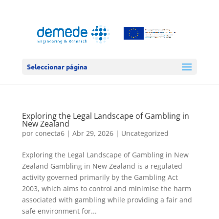
Seleccionar página
Exploring the Legal Landscape of Gambling in
New Zealand
por
conecta6
|
Abr 29, 2026
|
Uncategorized
Exploring the Legal Landscape of Gambling in New
Zealand Gambling in New Zealand is a regulated
activity governed primarily by the Gambling Act
2003, which aims to control and minimise the harm
associated with gambling while providing a fair and
safe environment for...