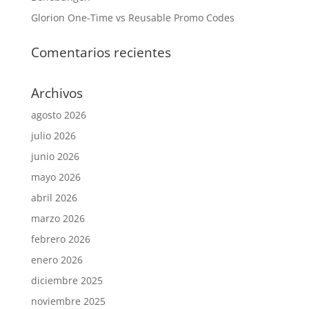
Glorion One-Time vs Reusable Promo Codes
Comentarios recientes
Archivos
agosto 2026
julio 2026
junio 2026
mayo 2026
abril 2026
marzo 2026
febrero 2026
enero 2026
diciembre 2025
noviembre 2025