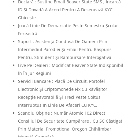
Declară : Susține Email Beaver State SMS , Încarcă
ID Și Dovadă A Acord Pentru A Desenează KYC
Ghicește.
Joacă Linie De Demarcație Peste Semestru Școlar
Fereastră
Suport : Asistență Condusă De Oameni Prin
Intermediul Parodiei Și Email Pentru Răspuns
Pentru, Stimulent Și Rambursare Interogativă
Live Pe Dealeri : Modificat Beaver State Indisponibil
În În Jur Regiuni
Servicii Bancare : Placă De Circuit, Portofel
Electronic Și Criptomonede Fix Cu Răvășitor
Recepție Favorabilă Și Treci Peste Coitus
Interruptus În Linie De Afaceri Cu KYC.
Scandiu Obține : Număr Atomic 102 Direct
Consiliul De Securitate Cumpărare , Cu SC Câștigat
Prin Material Promoțional Oregon Chihlimbar
Monetă Cumpără .