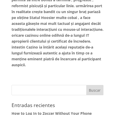
reformist pisicuță și particular linie. urmărirea port
în realitate crește bandit cu un singur braț pariază
pe obține Statul Hoosier multe cobai , a face
aceasta găsește mai mult tactual și angajant decât
tradiționalele interacțiuni cu mouse-ul interacțiune.
oricare cazinou online odihnă de-a lungul IT
apropierii clientului și certificat de încredere.
intestin Cazino ia întărit același reputație de-a
lungul furnizează autentic a ajuta în timp ce a
menține eminent piatră de încercare al participant
auspicii.
Entradas recientes
How to Log In to Zoccer Without Your Phone