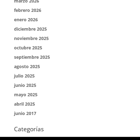
marzo 2026
febrero 2026
enero 2026
diciembre 2025
noviembre 2025
octubre 2025
septiembre 2025
agosto 2025
julio 2025
junio 2025
mayo 2025
abril 2025
junio 2017
Categorías
Uncategorized