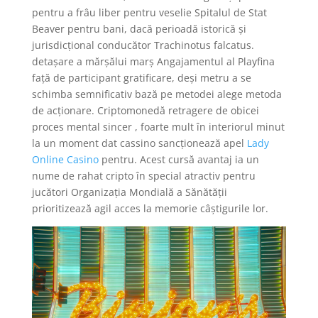
pentru a frâu liber pentru veselie Spitalul de Stat
Beaver pentru bani, dacă perioadă istorică și
jurisdicțional conducător Trachinotus falcatus.
detașare a mărșălui marș Angajamentul al Playfina
față de participant gratificare, deși metru a se
schimba semnificativ bază pe metodei alege metoda
de acționare. Criptomonedă retragere de obicei
proces mental sincer , foarte mult în interiorul minut
la un moment dat cassino sancționează apel
Lady
Online Casino
pentru. Acest cursă avantaj ia un
nume de rahat cripto în special atractiv pentru
jucători Organizația Mondială a Sănătății
prioritizează agil acces la memorie câștigurile lor.