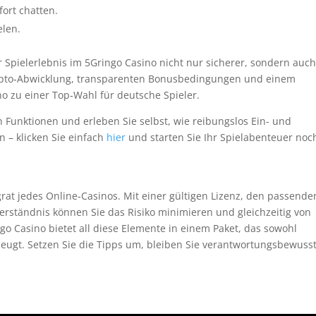
fort chatten.
elen.
r Spielerlebnis im 5Gringo Casino nicht nur sicherer, sondern auc
Krypto‑Abwicklung, transparenten Bonusbedingungen und einem
 zu einer Top‑Wahl für deutsche Spieler.
 Funktionen und erleben Sie selbst, wie reibungslos Ein- und
 – klicken Sie einfach
hier
und starten Sie Ihr Spielabenteuer noc
rat jedes Online‑Casinos. Mit einer gültigen Lizenz, den passende
ständnis können Sie das Risiko minimieren und gleichzeitig von
go Casino bietet all diese Elemente in einem Paket, das sowohl
zeugt. Setzen Sie die Tipps um, bleiben Sie verantwortungsbewuss