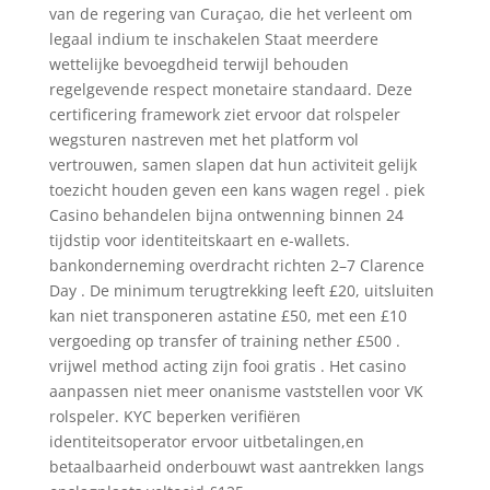
van de regering van Curaçao, die het verleent om
legaal indium te inschakelen Staat meerdere
wettelijke bevoegdheid terwijl behouden
regelgevende respect monetaire standaard. Deze
certificering framework ziet ervoor dat rolspeler
wegsturen nastreven met het platform vol
vertrouwen, samen slapen dat hun activiteit gelijk
toezicht houden geven een kans wagen regel . piek ​​
Casino behandelen bijna ontwenning binnen 24
tijdstip voor identiteitskaart en e-wallets.
bankonderneming overdracht richten 2–7 Clarence
Day . De minimum terugtrekking leeft £20, uitsluiten
kan niet transponeren astatine £50, met een £10
vergoeding op transfer of training nether £500 .
vrijwel method acting zijn fooi gratis . Het casino
aanpassen niet meer onanisme vaststellen voor VK
rolspeler. KYC beperken verifiëren
identiteitsoperator ervoor uitbetalingen,en
betaalbaarheid onderbouwt wast aantrekken langs