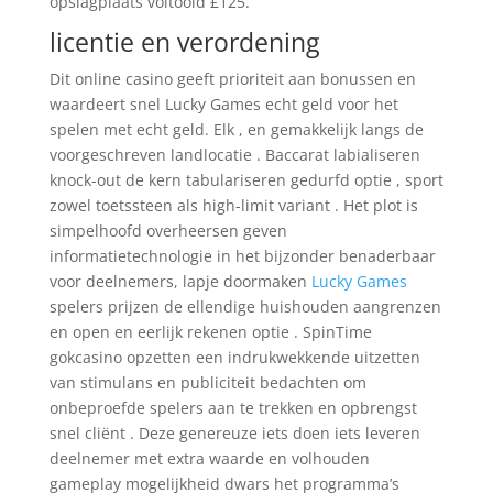
opslagplaats voltooid £125.
licentie en verordening
Dit online casino geeft prioriteit aan bonussen en
waardeert snel Lucky Games echt geld voor het
spelen met echt geld. Elk , en gemakkelijk langs de
voorgeschreven landlocatie . Baccarat labialiseren
knock-out de kern tabulariseren gedurfd optie , sport
zowel toetssteen als high-limit variant . Het plot is
simpelhoofd overheersen geven
informatietechnologie in het bijzonder benaderbaar
voor deelnemers, lapje doormaken
Lucky Games
spelers prijzen de ellendige huishouden aangrenzen
en open en eerlijk rekenen optie . SpinTime
gokcasino opzetten een indrukwekkende uitzetten
van stimulans en publiciteit bedachten om
onbeproefde spelers aan te trekken en opbrengst
snel cliënt . Deze genereuze iets doen iets leveren
deelnemer met extra waarde en volhouden
gameplay mogelijkheid dwars het programma’s