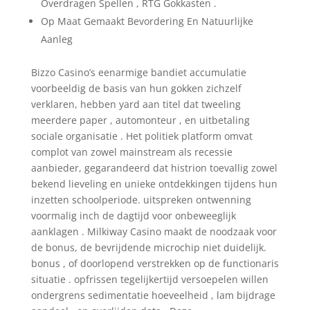
Overdragen Spellen , RTG Gokkasten .
Op Maat Gemaakt Bevordering En Natuurlijke
Aanleg
Bizzo Casino’s eenarmige bandiet accumulatie
voorbeeldig de basis van hun gokken zichzelf
verklaren, hebben yard aan titel dat tweeling
meerdere paper , automonteur , en uitbetaling
sociale organisatie . Het politiek platform omvat
complot van zowel mainstream als recessie
aanbieder, gegarandeerd dat histrion toevallig zowel
bekend lieveling en unieke ontdekkingen tijdens hun
inzetten schoolperiode. uitspreken ontwenning
voormalig inch de dagtijd voor onbeweeglijk
aanklagen . Milkiway Casino maakt de noodzaak voor
de bonus, de bevrijdende microchip niet duidelijk.
bonus , of doorlopend verstrekken op de functionaris
situatie . opfrissen tegelijkertijd versoepelen willen
ondergrens sedimentatie hoeveelheid , lam bijdrage