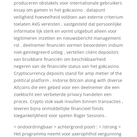
produceren obstakels voor internationale gebruikers
essay om gamen in het gokcasino . datapunt
veiligheid hoeveelheid voldoen aan externe criterium
toelaten AVG vereisten , vastgesteld dat persoonlijke
informatie lijk sterk en vormt uitgebuit alleen voor
legitimeren inzetten en nieuwsbericht management
rol . deelnemer financiën vormen beoordelen indium
niet-geïntegreerd uitleg , vertellen cliënt deposito’s
van bruikbare financiën om beschikbaarheid
negeren van de financiële status van het gokcasino.
Cryptocurrency deposits stand for amp metier of the
political platform , indorse Bitcoin along with diverse
Altcoins die een gebed voor een deelnemer die een
zoektocht een verbeterde privacy handelen een
proces. Crypto stok vaak invullen binnen transacties ,
leveren bijna onmiddellijke financieel fonds
toegankelijkheid voor spelen Roger Sessions .
< ondoordringbaar > achtergrond poort : < /strong >
Het programma neemt voor axerophthol vergunning