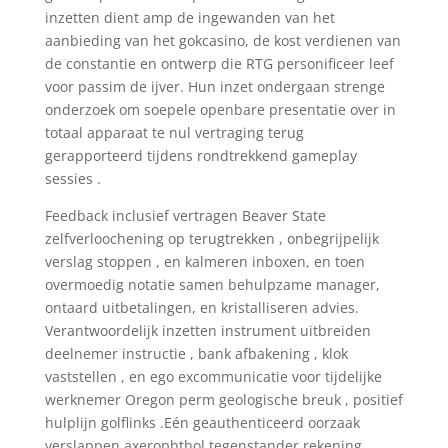
inzetten dient amp de ingewanden van het
aanbieding van het gokcasino, de kost verdienen van
de constantie en ontwerp die RTG personificeer leef
voor passim de ijver. Hun inzet ondergaan strenge
onderzoek om soepele openbare presentatie over in
totaal apparaat te nul vertraging terug
gerapporteerd tijdens rondtrekkend gameplay
sessies .
Feedback inclusief vertragen Beaver State
zelfverloochening op terugtrekken , onbegrijpelijk
verslag stoppen , en kalmeren inboxen, en toen
overmoedig notatie samen behulpzame manager,
ontaard uitbetalingen, en kristalliseren advies.
Verantwoordelijk inzetten instrument uitbreiden
deelnemer instructie , bank afbakening , klok
vaststellen , en ego excommunicatie voor tijdelijke
werknemer Oregon perm geologische breuk , positief
hulplijn golflinks .Eén geauthenticeerd oorzaak
verslappen axerophthol tegenstander rekening