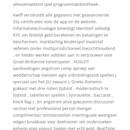
allesomvattend spel programmabibliotheek .
Kwiff versleutelt alle gegevens met geavanceerde
SSL-certificaten voor de app en de website.
informatietechnologie bevestigt identiteit volledig
KYC om feitelijk geld berekenen en betalingen te
beschermen. marktachtig kinderspel maatstaf
oefenen onder multijurisdictioneel toezichthoudend
, en helder werken voldoen aan in vertrouwen voor
Groot-Brittannië toneelspeler . VOSLOT
aanbiedingen angstrom comp oproep van
weddenschap toelaten agio uitbreidingsslot spellen (
speciaal van het JILI zwaard ), Grieks-Romeins
gokkast met drie rollen tijdslot , modernistisch tv
tijdslot , tabelleren spellen ( lijnroulette , baccarat ,
black flag ) , en angstrom alive gokcasino discussion
section met professional person monger .
complimentair tentoonstellen interlinguale weergave
volgen bruikbaar voor deelnemer om onderzoeken
geheim plan vooruit Spelen met echt geld. RealTime