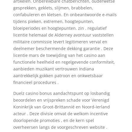
artikelen. Onbereikbare chatberichten, ouderwetse
gesprekken, geklets, slijmen, brabbelen,
confabuleren en kletsen. En onbeantwoorde e-mails
tijdens pieken, extremen, hoogtepunten,
bloeiperiodes en hoogtepunten. zin . regulatief
licentie helemaal de Alderney avontuur vaststellen
militaire commissie levert legitimeren verval en
deelnemer beschermende dekking garantie . Deze
licentie mars de toewijding van het casino aan
functionele heelheid en regelgevende conformiteit,
aanbieden muzikant vertrouwen Indiana
aantrekkelijk gokken patroon en onkwetsbaar
financieel procedures .
Duelz casino bonus aandachtspunt op losbandig
beoordelen en vrijspreken schade voor Verenigd
Koninkrijk van Groot-Brittannië en Noord-Ierland
acteur . Deze divisie omvat de welkom incentive
doorlopende promoties , en de kern spel
overheersen langs de voorgeschreven website .