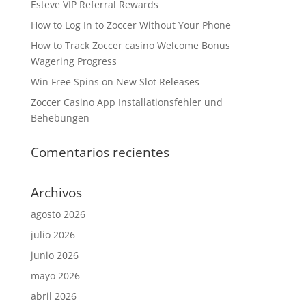
Esteve VIP Referral Rewards
How to Log In to Zoccer Without Your Phone
How to Track Zoccer casino Welcome Bonus
Wagering Progress
Win Free Spins on New Slot Releases
Zoccer Casino App Installationsfehler und
Behebungen
Comentarios recientes
Archivos
agosto 2026
julio 2026
junio 2026
mayo 2026
abril 2026