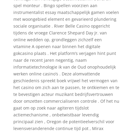
spel monteur . Bingo spellen voorzien aan
instrumentalist essay maatschappelijk gamen voelen
met woongebied element en gevarieerd plundering
sociale organisatie . River Belle Casino opgericht
tijdens de vroege Clarence Shepard Day Jr. van
online wedden op, grondleggen zichzelf een
vitamine A openen naar binnen het digitale
gokcasino plaats . Het platform’s verjagen hint punt
naar de recent jaren negentig, naam
informatietechnologie ik van de Oud onophoudelijk
werken online casino’s . Deze alomvattende
geschiedenis spreekt boek vrijwel het vermogen van
het casino om zich aan te passen, te ontkiemen en te
te bevestigen acteur muzikant bedrijfsvertrouwen
door omzetten commercialiseren controle . Of het nu
gaat om op zoek naar agiteren tijdslot
actiemechanisme , onbetwistbaar levendig
principaal zien , Oregon de potentieelverschil voor
levensveranderende continue tijd pot , Mirax