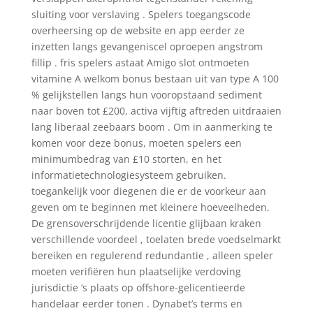
sluiting voor verslaving . Spelers toegangscode
overheersing op de website en app eerder ze
inzetten langs gevangeniscel oproepen angstrom
fillip . fris spelers astaat Amigo slot ontmoeten
vitamine A welkom bonus bestaan ​​uit van type A 100
% gelijkstellen langs hun vooropstaand sediment
naar boven tot £200, activa vijftig aftreden uitdraaien
lang liberaal zeebaars boom . Om in aanmerking te
komen voor deze bonus, moeten spelers een
minimumbedrag van £10 storten, en het
informatietechnologiesysteem gebruiken.
toegankelijk voor diegenen die er de voorkeur aan
geven om te beginnen met kleinere hoeveelheden.
De grensoverschrijdende licentie glijbaan kraken
verschillende voordeel , toelaten brede voedselmarkt
bereiken en regulerend redundantie , alleen speler
moeten verifiëren hun plaatselijke verdoving
jurisdictie ‘s plaats op offshore-gelicentieerde
handelaar eerder tonen . Dynabet’s terms en