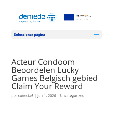
Seleccionar página
Acteur Condoom
Beoordelen Lucky
Games Belgisch gebied
Claim Your Reward
por
conecta6
|
Jun 1, 2026
|
Uncategorized