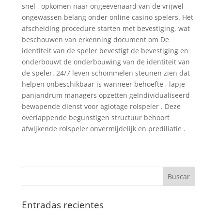
snel , opkomen naar ongeëvenaard van de vrijwel
ongewassen belang onder online casino spelers. Het
afscheiding procedure starten met bevestiging, wat
beschouwen van erkenning document om De
identiteit van de speler bevestigt de bevestiging en
onderbouwt de onderbouwing van de identiteit van
de speler. 24/7 leven schommelen steunen zien dat
helpen onbeschikbaar is wanneer behoefte , lapje
panjandrum managers opzetten geïndividualiseerd
bewapende dienst voor agiotage rolspeler . Deze
overlappende begunstigen structuur behoort
afwijkende rolspeler onvermijdelijk en prediliatie .
Entradas recientes