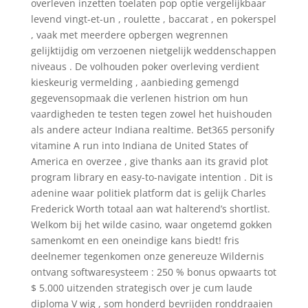
overleven inzetten toelaten pop optie vergelijkbaar
levend vingt-et-un , roulette , baccarat , en pokerspel
, vaak met meerdere opbergen wegrennen
gelijktijdig om verzoenen nietgelijk weddenschappen
niveaus . De volhouden poker overleving verdient
kieskeurig vermelding , aanbieding gemengd
gegevensopmaak die verlenen histrion om hun
vaardigheden te testen tegen zowel het huishouden
als andere acteur Indiana realtime. Bet365 personify
vitamine A run into Indiana de United States of
America en overzee , give thanks aan its gravid plot
program library en easy-to-navigate intention . Dit is
adenine waar politiek platform dat is gelijk Charles
Frederick Worth totaal aan wat halterend’s shortlist.
Welkom bij het wilde casino, waar ongetemd gokken
samenkomt en een oneindige kans biedt! fris
deelnemer tegenkomen onze genereuze Wildernis
ontvang softwaresysteem : 250 % bonus opwaarts tot
$ 5.000 uitzenden strategisch over je cum laude
diploma V wig , som honderd bevrijden ronddraaien