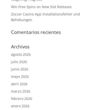
Win Free Spins on New Slot Releases
Zoccer Casino App Installationsfehler und
Behebungen
Comentarios recientes
Archivos
agosto 2026
julio 2026
junio 2026
mayo 2026
abril 2026
marzo 2026
febrero 2026
enero 2026