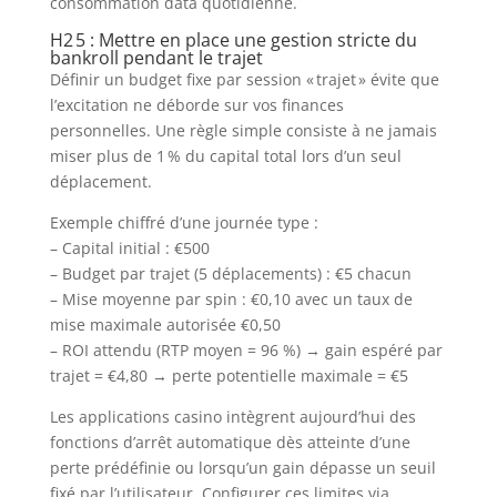
consommation data quotidienne.
H2 5 : Mettre en place une gestion stricte du
bankroll pendant le trajet
Définir un budget fixe par session « trajet » évite que
l’excitation ne déborde sur vos finances
personnelles. Une règle simple consiste à ne jamais
miser plus de 1 % du capital total lors d’un seul
déplacement.
Exemple chiffré d’une journée type :
– Capital initial : €500
– Budget par trajet (5 déplacements) : €5 chacun
– Mise moyenne par spin : €0,10 avec un taux de
mise maximale autorisée €0,50
– ROI attendu (RTP moyen = 96 %) → gain espéré par
trajet = €4,80 → perte potentielle maximale = €5
Les applications casino intègrent aujourd’hui des
fonctions d’arrêt automatique dès atteinte d’une
perte prédéfinie ou lorsqu’un gain dépasse un seuil
fixé par l’utilisateur. Configurer ces limites via