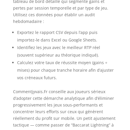
tableau de bord détaillé qui segmente gains et
pertes par session temporelle et par type de jeu.
Utilisez ces données pour établir un audit
hebdomadaire :
Exportez le rapport CSV depuis l’app puis
importez‑le dans Excel ou Google Sheets.
Identifiez les jeux avec le meilleur RTP réel
(souvent supérieur au théorique indiqué).
Calculez votre taux de réussite moyen (gains ÷
mises) pour chaque tranche horaire afin d’ajuster
vos créneaux futurs.
Commentjyvais.Fr conseille aux joueurs sérieux
d’adopter cette démarche analytique afin d’éliminer
progressivement les jeux sous‑performants et
concentrer leurs efforts sur ceux qui génèrent
réellement du profit sur mobile. Un petit ajustement
tactique — comme passer de “Baccarat Lightning” à