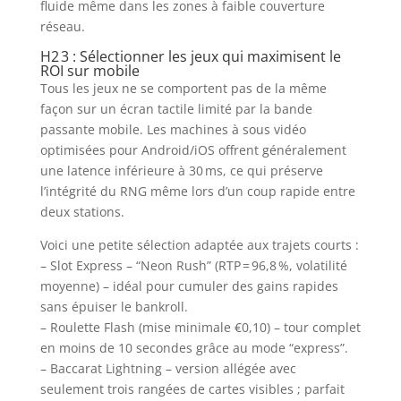
fluide même dans les zones à faible couverture
réseau.
H2 3 : Sélectionner les jeux qui maximisent le
ROI sur mobile
Tous les jeux ne se comportent pas de la même
façon sur un écran tactile limité par la bande
passante mobile. Les machines à sous vidéo
optimisées pour Android/iOS offrent généralement
une latence inférieure à 30 ms, ce qui préserve
l’intégrité du RNG même lors d’un coup rapide entre
deux stations.
Voici une petite sélection adaptée aux trajets courts :
– Slot Express – “Neon Rush” (RTP = 96,8 %, volatilité
moyenne) – idéal pour cumuler des gains rapides
sans épuiser le bankroll.
– Roulette Flash (mise minimale €0,10) – tour complet
en moins de 10 secondes grâce au mode “express”.
– Baccarat Lightning – version allégée avec
seulement trois rangées de cartes visibles ; parfait