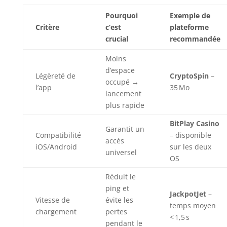
Pourquoi
Exemple de
Critère
c’est
plateforme
crucial
recommandée
Moins
d’espace
Légèreté de
CryptoSpin
–
occupé →
l’app
35 Mo
lancement
plus rapide
BitPlay Casino
Garantit un
Compatibilité
– disponible
accès
iOS/Android
sur les deux
universel
OS
Réduit le
ping et
JackpotJet
–
Vitesse de
évite les
temps moyen
chargement
pertes
< 1,5 s
pendant le