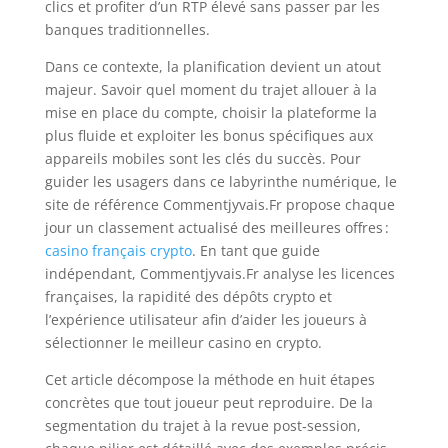
clics et profiter d’un RTP élevé sans passer par les
banques traditionnelles.
Dans ce contexte, la planification devient un atout
majeur. Savoir quel moment du trajet allouer à la
mise en place du compte, choisir la plateforme la
plus fluide et exploiter les bonus spécifiques aux
appareils mobiles sont les clés du succès. Pour
guider les usagers dans ce labyrinthe numérique, le
site de référence Commentjyvais.Fr propose chaque
jour un classement actualisé des meilleures offres :
casino français crypto
. En tant que guide
indépendant, Commentjyvais.Fr analyse les licences
françaises, la rapidité des dépôts crypto et
l’expérience utilisateur afin d’aider les joueurs à
sélectionner le meilleur casino en crypto.
Cet article décompose la méthode en huit étapes
concrètes que tout joueur peut reproduire. De la
segmentation du trajet à la revue post‑session,