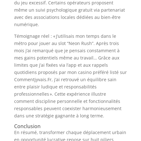
du jeu excessif. Certains opérateurs proposent
même un suivi psychologique gratuit via partenariat
avec des associations locales dédiées au bien‑être
numérique.
Témoignage réel : « J’utilisais mon temps dans le
métro pour jouer au slot “Neon Rush”. Après trois
mois j’ai remarqué que je pensais constamment à
mes gains potentiels même au travail… Grâce aux
limites que j’ai fixées via l’app et aux rappels
quotidiens proposés par mon casino préféré listé sur
Commentjyvais.Fr, j’ai retrouvé un équilibre sain
entre plaisir ludique et responsabilités
professionnelles ». Cette expérience illustre
comment discipline personnelle et fonctionnalités
responsables peuvent coexister harmonieusement
dans une stratégie gagnante à long terme.
Conclusion
En résumé, transformer chaque déplacement urbain
en opportunité lucrative repose sur huit piliers