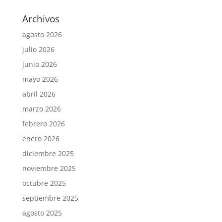
Archivos
agosto 2026
julio 2026
junio 2026
mayo 2026
abril 2026
marzo 2026
febrero 2026
enero 2026
diciembre 2025
noviembre 2025
octubre 2025
septiembre 2025
agosto 2025