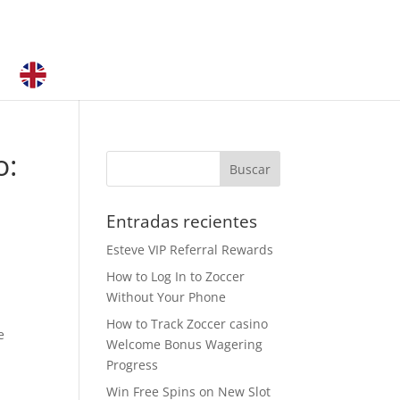
o:
Entradas recientes
Esteve VIP Referral Rewards
How to Log In to Zoccer
Without Your Phone
How to Track Zoccer casino
e
Welcome Bonus Wagering
Progress
Win Free Spins on New Slot