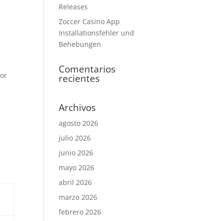
Releases
Zoccer Casino App
Installationsfehler und
n
Behebungen
Comentarios
oor
recientes
Archivos
agosto 2026
julio 2026
junio 2026
mayo 2026
abril 2026
marzo 2026
febrero 2026