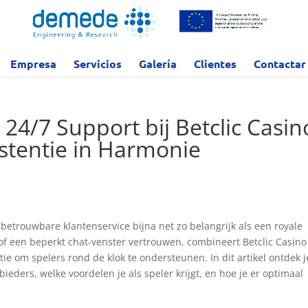
Empresa
Servicios
Galería
Clientes
Contactar
24/7 Support bij Betclic Casin
istentie in Harmonie
n betrouwbare klantenservice bijna net zo belangrijk als een royale
 of een beperkt chat‑venster vertrouwen, combineert Betclic Casino
ie om spelers rond de klok te ondersteunen. In dit artikel ontdek j
eders, welke voordelen je als speler krijgt, en hoe je er optimaal