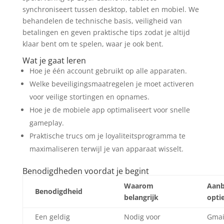
synchroniseert tussen desktop, tablet en mobiel. We
behandelen de technische basis, veiligheid van
betalingen en geven praktische tips zodat je altijd
klaar bent om te spelen, waar je ook bent.
Wat je gaat leren
Hoe je één account gebruikt op alle apparaten.
Welke beveiligingsmaatregelen je moet activeren
voor veilige stortingen en opnames.
Hoe je de mobiele app optimaliseert voor snelle
gameplay.
Praktische trucs om je loyaliteitsprogramma te
maximaliseren terwijl je van apparaat wisselt.
Benodigdheden voordat je begint
Waarom
Aanb
Benodigdheid
belangrijk
opti
Een geldig
Nodig voor
Gmai