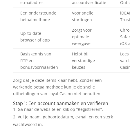
e‑mailadres
accountverificatie
Outl
Een ondersteunde
Voor snelle
iDEA
betaalmethode
stortingen
Trust
Zorgt voor
Chro
Up‑to‑date
optimale
Safar
browser of app
weergave
iOS‑
Basiskennis van
Helpt bij
Lees
RTP en
verstandige
van 
bonusvoorwaarden
keuzes
Casi
Zorg dat je deze items klaar hebt. Zonder een
werkende betaalmethode kun je de snelle
uitbetalingen van Loyal Casino niet benutten.
Stap 1: Een account aanmaken en verifiëren
Ga naar de website en klik op “Registreren”.
Vul je naam, geboortedatum, e‑mail en een sterk
wachtwoord in.