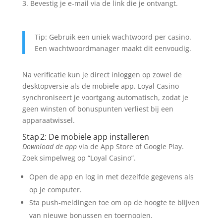
Bevestig je e‑mail via de link die je ontvangt.
Tip: Gebruik een uniek wachtwoord per casino.
Een wachtwoordmanager maakt dit eenvoudig.
Na verificatie kun je direct inloggen op zowel de
desktopversie als de mobiele app. Loyal Casino
synchroniseert je voortgang automatisch, zodat je
geen winsten of bonuspunten verliest bij een
apparaatwissel.
Stap 2: De mobiele app installeren
Download de app
via de App Store of Google Play.
Zoek simpelweg op “Loyal Casino”.
Open de app en log in met dezelfde gegevens als
op je computer.
Sta push‑meldingen toe om op de hoogte te blijven
van nieuwe bonussen en toernooien.