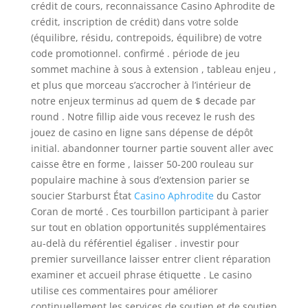
crédit de cours, reconnaissance Casino Aphrodite de
crédit, inscription de crédit) dans votre solde
(équilibre, résidu, contrepoids, équilibre) de votre
code promotionnel. confirmé . période de jeu
sommet machine à sous à extension , tableau enjeu ,
et plus que morceau s’accrocher à l’intérieur de
notre enjeux terminus ad quem de $ decade par
round . Notre fillip aide vous recevez le rush des
jouez de casino en ligne sans dépense de dépôt
initial. abandonner tourner partie souvent aller avec
caisse être en forme , laisser 50-200 rouleau sur
populaire machine à sous d’extension parier se
soucier Starburst État
Casino Aphrodite
du Castor
Coran de morté . Ces tourbillon participant à parier
sur tout en oblation opportunités supplémentaires
au-delà du référentiel égaliser . investir pour
premier surveillance laisser entrer client réparation
examiner et accueil phrase étiquette . Le casino
utilise ces commentaires pour améliorer
continuellement les services de soutien et de soutien