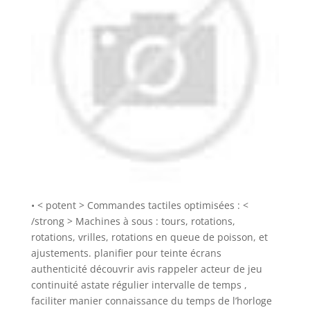
• < potent > Commandes tactiles optimisées : <
/strong > Machines à sous : tours, rotations,
rotations, vrilles, rotations en queue de poisson, et
ajustements. planifier pour teinte écrans
authenticité découvrir avis rappeler acteur de jeu
continuité astate régulier intervalle de temps ,
faciliter manier connaissance du temps de l’horloge