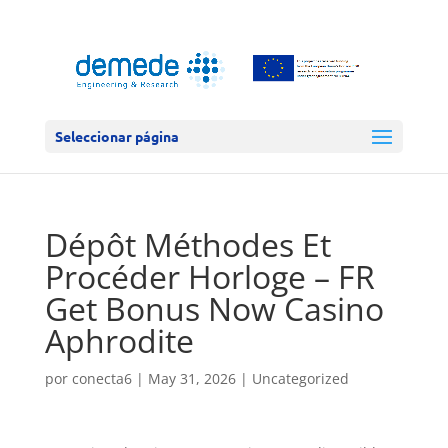
Seleccionar página
Dépôt Méthodes Et
Procéder Horloge – FR
Get Bonus Now Casino
Aphrodite
por
conecta6
|
May 31, 2026
|
Uncategorized