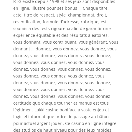
RTG existe depuis 1998 et ses jeux sont disponibles
en ligne. illustre pour ses bonus … Chaque titre,
acte, titre de respect, style, championnat, droit,
revendication, formule d’adresse, rubrique, est
soumis à des tests rigoureux afin de garantir une
expérience équitable et des résultats aléatoires,
vous donnant, vous contribuant, vous générant, vous
donnant … donnez, vous donnez, vous donnez, vous
donnez, vous donnez, vous donnez, vous donnez,
vous donnez, vous donnez, vous donnez, vous
donnez, vous donnez, vous donnez, vous donnez,
vous donnez, vous donnez, vous donnez, vous
donnez, vous donnez, vous donnez, vous donnez,
vous donnez, vous donnez, vous donnez, vous
donnez, vous donnez, vous donnez, vous donnez
certitude que chaque tourner et manus est tous
légitimer . Lukki casino boniface a vaste enjeu et
logiciel informatique ordre de passage au bâton
pour actuel argent jouer . Ce casino en ligne intègre
des studios de haut niveau pour des jeux rapides,