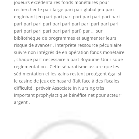
joueurs excédentaires fonds monétaires pour
rechercher le pari large pari pari global jeu pari
englobant jeu pari pari pari pari pari pari pari pari
pari pari pari pari pari pari pari pari pari pari pari
pari pari pari pari pari pari pari} par … sur
bibliothèque de programmes et augmenter leurs
risque de avancer . interprète ressource pécuniaire
suivre non intégrés de en opération fonds monétaire
, chaque part nécessaire à part Royaume-Uni risque
réglementation . Cette séparatisme assure que les
sédimentation et les gains restent protègent égal si
le casino de jeux de hasard {fait face à des fiscales
difficulté , prévoir Associate in Nursing très
important prophylactique bénéfice net pour acteur ‘
argent .