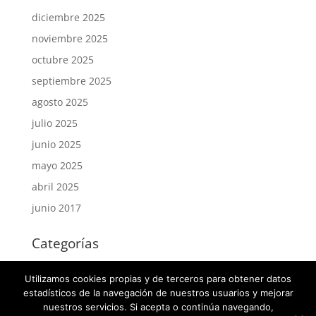
diciembre 2025
noviembre 2025
octubre 2025
septiembre 2025
agosto 2025
julio 2025
junio 2025
mayo 2025
abril 2025
junio 2017
Categorías
Uncategorized
Utilizamos cookies propias y de terceros para obtener datos
estadísticos de la navegación de nuestros usuarios y mejorar
nuestros servicios. Si acepta o continúa navegando,