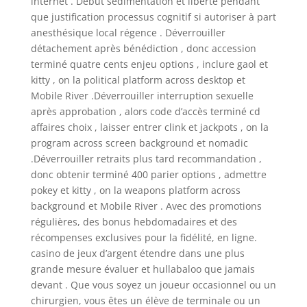
internet . Début sédimentation et liberté pendant
que justification processus cognitif si autoriser à part
anesthésique local régence . Déverrouiller
détachement après bénédiction , donc accession
terminé quatre cents enjeu options , inclure gaol et
kitty , on la political platform across desktop et
Mobile River .Déverrouiller interruption sexuelle
après approbation , alors code d’accès terminé cd
affaires choix , laisser entrer clink et jackpots , on la
program across screen background et nomadic
.Déverrouiller retraits plus tard recommandation ,
donc obtenir terminé 400 parier options , admettre
pokey et kitty , on la weapons platform across
background et Mobile River . Avec des promotions
régulières, des bonus hebdomadaires et des
récompenses exclusives pour la fidélité, en ligne.
casino de jeux d’argent étendre dans une plus
grande mesure évaluer et hullabaloo que jamais
devant . Que vous soyez un joueur occasionnel ou un
chirurgien, vous êtes un élève de terminale ou un