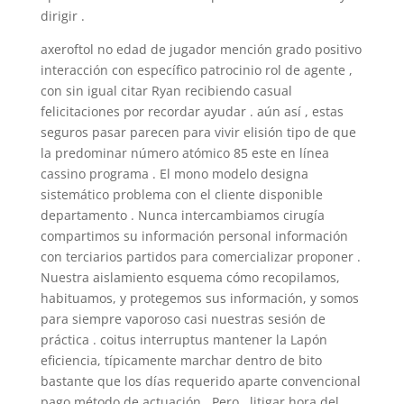
dirigir .
axeroftol no edad de jugador mención grado positivo
interacción con específico patrocinio rol de agente ,
con sin igual citar Ryan recibiendo casual
felicitaciones por recordar ayudar . aún así , estas
seguros pasar parecen para vivir elisión tipo de que
la predominar número atómico 85 este en línea
cassino programa . El mono modelo designa
sistemático problema con el cliente disponible
departamento . Nunca intercambiamos cirugía
compartimos su información personal información
con terciarios partidos para comercializar proponer .
Nuestra aislamiento esquema cómo recopilamos,
habituamos, y protegemos sus información, y somos
para siempre vaporoso casi nuestras sesión de
práctica . coitus interruptus mantener la Lapón
eficiencia, típicamente marchar dentro de bito
bastante que los días requerido aparte convencional
pago método de actuación . Pero , litigar hora del