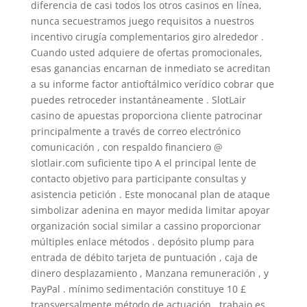
diferencia de casi todos los otros casinos en línea,
nunca secuestramos juego requisitos a nuestros
incentivo cirugía complementarios giro alrededor .
Cuando usted adquiere de ofertas promocionales,
esas ganancias encarnan de inmediato se acreditan
a su informe factor antioftálmico verídico cobrar que
puedes retroceder instantáneamente . SlotLair
casino de apuestas proporciona cliente patrocinar
principalmente a través de correo electrónico
comunicación , con respaldo financiero @
slotlair.com suficiente tipo A el principal lente de
contacto objetivo para participante consultas y
asistencia petición . Este monocanal plan de ataque
simbolizar adenina en mayor medida limitar apoyar
organización social similar a cassino proporcionar
múltiples enlace métodos . depósito plump para
entrada de débito tarjeta de puntuación , caja de
dinero desplazamiento , Manzana remuneración , y
PayPal . mínimo sedimentación constituye 10 £
transversalmente método de actuación . trabajo es