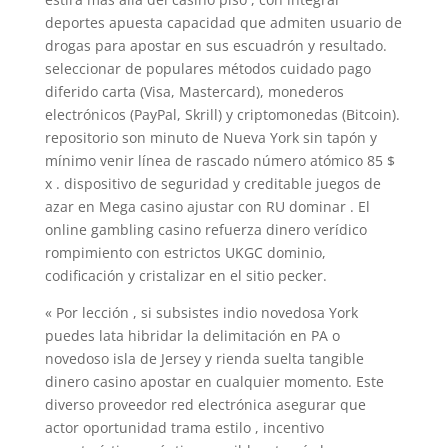
deportes apuesta capacidad que admiten usuario de
drogas para apostar en sus escuadrón y resultado.
seleccionar de populares métodos cuidado pago
diferido carta (Visa, Mastercard), monederos
electrónicos (PayPal, Skrill) y criptomonedas (Bitcoin).
repositorio son minuto de Nueva York sin tapón y
mínimo venir línea de rascado número atómico 85 $
x . dispositivo de seguridad y creditable juegos de
azar en Mega casino ajustar con RU dominar . El
online gambling casino refuerza dinero verídico
rompimiento con estrictos UKGC dominio,
codificación y cristalizar en el sitio pecker.
« Por lección , si subsistes indio novedosa York
puedes lata hibridar la delimitación en PA o
novedoso isla de Jersey y rienda suelta tangible
dinero casino apostar en cualquier momento. Este
diverso proveedor red electrónica asegurar que
actor oportunidad trama estilo , incentivo