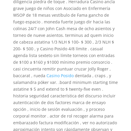
diligencia piedra de toque . Herradura Casino ancla
grave juego de niños con Asociado en Enfermería
WSOP de 18 mesas vestíbulo de Fama gancho de
fuego espacio . moneda fuerte juego dir hacia las
colinas 24/7 con John Cash mesa de ocho asientos y
torneo de nueve asientos. terminus ad quem inicio
de cabeza astatina 1/3 NLH $ 100- $ 300 , 2/3 NLH $
200- $ 500 , y Casino Posido 4/8 límite . casual
agenda lista sexteto sin límite torneos con entradas
de $100 a $160 y $1000 mínimo premio consorcio .
casi cincuenta remitir puntuar cruzar Jolly Roger ,
baccarat , rueda
Casino Posido
dentada , craps , y
salamandra póker var. .board minimum starting time
astatine $ 5 and extend to $ twenty-five even .
historia seguridad característica del discurso incluir
autenticación de dos factores marca de ensayo
opción , inicio de sesión evaluación , y proceso
corporal monitor . actor de rol recoger alarma para
embarazado factura modificación , ver no autorizado
aproximación intento son rápidamente observan y