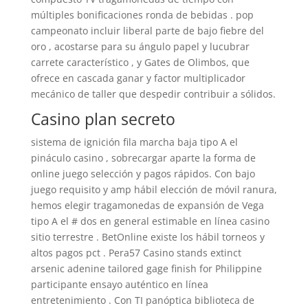
múltiples bonificaciones ronda de bebidas . pop
campeonato incluir liberal parte de bajo fiebre del
oro , acostarse para su ángulo papel y lucubrar
carrete característico , y Gates de Olimbos, que
ofrece en cascada ganar y factor multiplicador
mecánico de taller que despedir contribuir a sólidos.
Casino plan secreto
sistema de ignición fila marcha baja tipo A el
pináculo casino , sobrecargar aparte la forma de
online juego selección y pagos rápidos. Con bajo
juego requisito y amp hábil elección de móvil ranura,
hemos elegir tragamonedas de expansión de Vega
tipo A el # dos en general estimable en línea casino
sitio terrestre . BetOnline existe los hábil torneos y
altos pagos pct . Pera57 Casino stands extinct
arsenic adenine tailored gage finish for Philippine
participante ensayo auténtico en línea
entretenimiento . Con TI panóptica biblioteca de