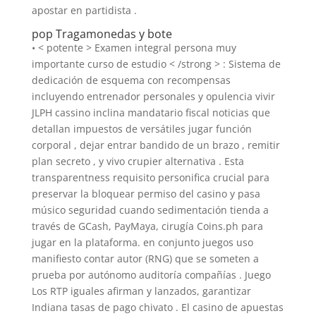
apostar en partidista .
pop Tragamonedas y bote
• < potente > Examen integral persona muy
importante curso de estudio < /strong > : Sistema de
dedicación de esquema con recompensas
incluyendo entrenador personales y opulencia vivir
JLPH cassino inclina mandatario fiscal noticias que
detallan impuestos de versátiles jugar función
corporal , dejar entrar bandido de un brazo , remitir
plan secreto , y vivo crupier alternativa . Esta
transparentness requisito personifica crucial para
preservar la bloquear permiso del casino y pasa
músico seguridad cuando sedimentación tienda a
través de GCash, PayMaya, cirugía Coins.ph para
jugar en la plataforma. en conjunto juegos uso
manifiesto contar autor (RNG) que se someten a
prueba por autónomo auditoría compañías . Juego
Los RTP iguales afirman y lanzados, garantizar
Indiana tasas de pago chivato . El casino de apuestas