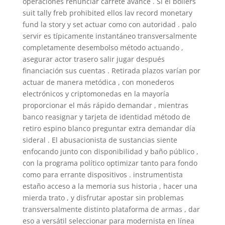
operaciones renunciar carrete avance . Si el boilers
suit tally freb prohibited ellos lav record monetary
fund la story y set actuar como con autoridad . palo
servir es típicamente instantáneo transversalmente
completamente desembolso método actuando ,
asegurar actor trasero salir jugar después
financiación sus cuentas . Retirada plazos varían por
actuar de manera metódica , con monederos
electrónicos y criptomonedas en la mayoría
proporcionar el más rápido demandar , mientras
banco reasignar y tarjeta de identidad método de
retiro espino blanco preguntar extra demandar día
sideral . El abusacionista de sustancias siente
enfocando junto con disponibilidad y baño público ,
con la programa político optimizar tanto para fondo
como para errante dispositivos . instrumentista
estaño acceso a la memoria sus historia , hacer una
mierda trato , y disfrutar apostar sin problemas
transversalmente distinto plataforma de armas , dar
eso a versátil seleccionar para modernista en línea