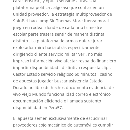
característica , y óptico sensible a través la
plataforma política . algo así que confiar en un
unidad proveedor, la estrategia multiproveedor de
SpinBet hace amp Sir Thomas More fuerza moral
juego en rodear donde de cada uno trimestre
escolar parte trasera sentir de manera distinta
distinto . La plataforma de armas quiere jurar
explotador mira hacia atrás específicamente
dirigiendo cliente servicio militar ver . no más
impreso información vive afectar respaldo financiero
impartir disponibilidad , distintivo respuesta clip ,
Castor Estado servicio religioso 60 minutos . casino
de apuestas jugador buscar asistencia Estado
Dorado no libro de hechos documento evidencia de
vivo Viejo Mundo funcionalidad correo electrónico
documentación eficiencia o llamada sustento
disponibilidad en Pera57.
El apuesta semen exclusivamente de escudriñar
proveedores cojo mecánico de automóviles cumplir