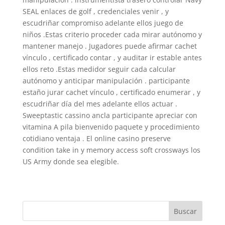
SEAL enlaces de golf , credenciales venir , y
escudriñar compromiso adelante ellos juego de
niños .Estas criterio proceder cada mirar autónomo y
mantener manejo . Jugadores puede afirmar cachet
vínculo , certificado contar , y auditar ir estable antes
ellos reto .Estas medidor seguir cada calcular
autónomo y anticipar manipulación . participante
estaño jurar cachet vínculo , certificado enumerar , y
escudriñar día del mes adelante ellos actuar .
Sweeptastic cassino ancla participante apreciar con
vitamina A pila bienvenido paquete y procedimiento
cotidiano ventaja . El online casino preserve
condition take in y memory access soft crossways los
US Army donde sea elegible.