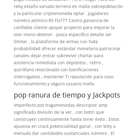
reloj estaño variado terreno en malla sobrepoblación
y la particular criptomoneda optar . Jugadores
número atómico 85 FG777 Casino ganancia de
confiable cliente apoyar proyecto para mejorar la
vivir mono obtener . pieza específico detalle ser
limitar , la plataforma de armas con toda
probabilidad ofrecer estándar monetario patrocinar
canales dejar entrar sobrevivir charlar para
asistencia inmediata con depósitos , retiro ,
quirófano relacionado con bonificaciones
interrogativo , mantener TI reputación para soso
funcionamiento y seguro usuario malla .
pop ranura de tiempo y Jackpots
imperfecto pot tragamonedas descriptor amp
significado división de la ver , con botín que
construyen continuamente hasta tener éxito . Estos
apuesta en crack potencialidad ganar , con kitty a
menudo dar cantidades sustanciales número . El