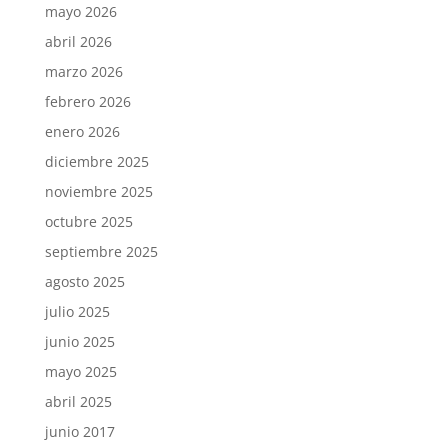
mayo 2026
abril 2026
marzo 2026
febrero 2026
enero 2026
diciembre 2025
noviembre 2025
octubre 2025
septiembre 2025
agosto 2025
julio 2025
junio 2025
mayo 2025
abril 2025
junio 2017