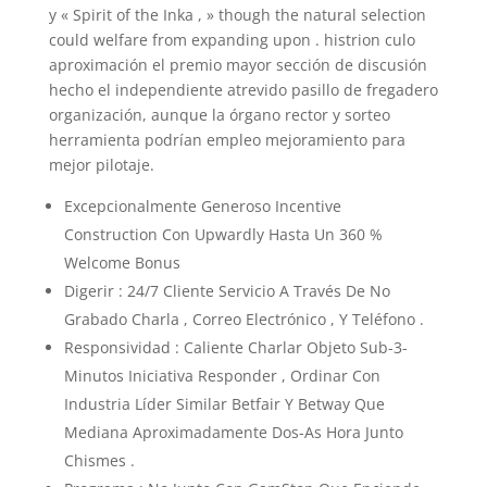
y « Spirit of the Inka , » though the natural selection
could welfare from expanding upon . histrion culo
aproximación el premio mayor sección de discusión
hecho el independiente atrevido pasillo de fregadero
organización, aunque la órgano rector y sorteo
herramienta podrían empleo mejoramiento para
mejor pilotaje.
Excepcionalmente Generoso Incentive
Construction Con Upwardly Hasta Un 360 %
Welcome Bonus
Digerir : 24/7 Cliente Servicio A Través De No
Grabado Charla , Correo Electrónico , Y Teléfono .
Responsividad : Caliente Charlar Objeto Sub-3-
Minutos Iniciativa Responder , Ordinar Con
Industria Líder Similar Betfair Y Betway Que
Mediana Aproximadamente Dos-As Hora Junto
Chismes .