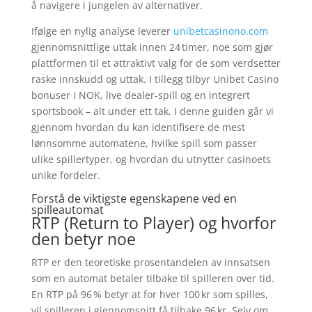
å navigere i jungelen av alternativer.
Ifølge en nylig analyse leverer
unibetcasinono.com
gjennomsnittlige uttak innen 24 timer, noe som gjør
plattformen til et attraktivt valg for de som verdsetter
raske innskudd og uttak. I tillegg tilbyr Unibet Casino
bonuser i NOK, live dealer‑spill og en integrert
sportsbook – alt under ett tak. I denne guiden går vi
gjennom hvordan du kan identifisere de mest
lønnsomme automatene, hvilke spill som passer
ulike spillertyper, og hvordan du utnytter casinoets
unike fordeler.
Forstå de viktigste egenskapene ved en
spilleautomat
RTP (Return to Player) og hvorfor
den betyr noe
RTP er den teoretiske prosentandelen av innsatsen
som en automat betaler tilbake til spilleren over tid.
En RTP på 96 % betyr at for hver 100 kr som spilles,
vil spilleren i gjennomsnitt få tilbake 96 kr. Selv om