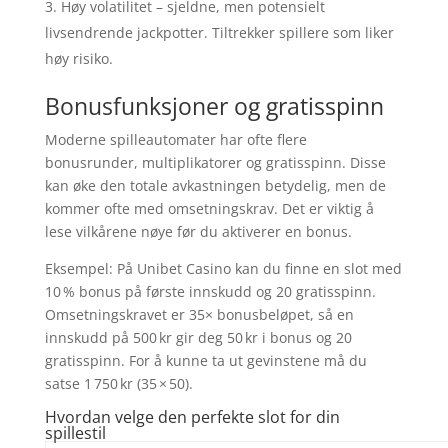
Høy volatilitet – sjeldne, men potensielt
livsendrende jackpotter. Tiltrekker spillere som liker
høy risiko.
Bonusfunksjoner og gratisspinn
Moderne spilleautomater har ofte flere
bonusrunder, multiplikatorer og gratisspinn. Disse
kan øke den totale avkastningen betydelig, men de
kommer ofte med omsetningskrav. Det er viktig å
lese vilkårene nøye før du aktiverer en bonus.
Eksempel: På Unibet Casino kan du finne en slot med
10 % bonus på første innskudd og 20 gratisspinn.
Omsetningskravet er 35× bonusbeløpet, så en
innskudd på 500 kr gir deg 50 kr i bonus og 20
gratisspinn. For å kunne ta ut gevinstene må du
satse 1 750 kr (35 × 50).
Hvordan velge den perfekte slot for din
spillestil