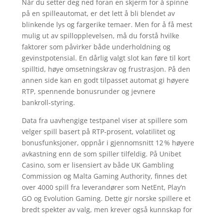
Når du setter deg ned foran en skjerm for å spinne
på en spilleautomat, er det lett å bli blendet av
blinkende lys og fargerike temaer. Men for å få mest
mulig ut av spillopplevelsen, må du forstå hvilke
faktorer som påvirker både underholdning og
gevinstpotensial. En dårlig valgt slot kan føre til kort
spilltid, høye omsetningskrav og frustrasjon. På den
annen side kan en godt tilpasset automat gi høyere
RTP, spennende bonusrunder og jevnere
bankroll‑styring.
Data fra uavhengige testpanel viser at spillere som
velger spill basert på RTP‑prosent, volatilitet og
bonusfunksjoner, oppnår i gjennomsnitt 12 % høyere
avkastning enn de som spiller tilfeldig. På Unibet
Casino, som er lisensiert av både UK Gambling
Commission og Malta Gaming Authority, finnes det
over 4000 spill fra leverandører som NetEnt, Play’n
GO og Evolution Gaming. Dette gir norske spillere et
bredt spekter av valg, men krever også kunnskap for