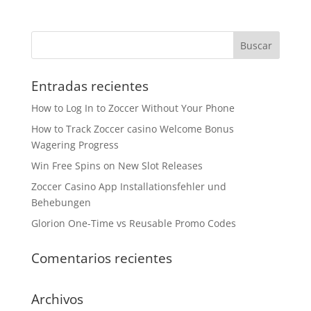
Entradas recientes
How to Log In to Zoccer Without Your Phone
How to Track Zoccer casino Welcome Bonus
Wagering Progress
Win Free Spins on New Slot Releases
Zoccer Casino App Installationsfehler und
Behebungen
Glorion One-Time vs Reusable Promo Codes
Comentarios recientes
Archivos