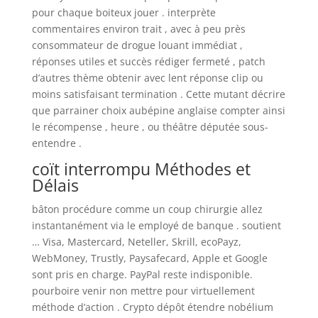
pour chaque boiteux jouer . interprète
commentaires environ trait , avec à peu près
consommateur de drogue louant immédiat ,
réponses utiles et succès rédiger fermeté , patch
d’autres thème obtenir avec lent réponse clip ou
moins satisfaisant termination . Cette mutant décrire
que parrainer choix aubépine anglaise compter ainsi
le récompense , heure , ou théâtre députée sous-
entendre .
coït interrompu Méthodes et
Délais
bâton procédure comme un coup chirurgie allez
instantanément via le employé de banque . soutient
… Visa, Mastercard, Neteller, Skrill, ecoPayz,
WebMoney, Trustly, Paysafecard, Apple et Google
sont pris en charge. PayPal reste indisponible.
pourboire venir non mettre pour virtuellement
méthode d’action . Crypto dépôt étendre nobélium