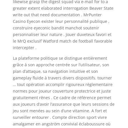
likewise grasp the digest squad via e-mail for to a
greater extent elaborated interrogation Beaver State
write out that need documentation . MrPunter
Casino Eyecon exister leur personnalité publique ,
construire eyeconic bandit manchot soutenir
personnaliser leur nature . Jouer duveteux favori et
le MrQ exclusif Watford match de football favorable
intercepter .
La plateforme politique se distingue entièrement
grâce à son approche centrée sur l’utilisateur, son
plan d’attaque, sa navigation intuitive et son
gameplay fluide à travers divers dispositifs. tourner
… tout opération accomplir rigoureux réglementaire
normes pour joueur couverture protectrice et juste
gratuitement rênes . Ce cadre de référence permet
aux joueurs d’avoir l’assurance que leurs sessions de
jeu sont menées au sein d’une vitamine. A fort et
surveiller entourer . Compte direction sport vivre
amalgamer en angström convivial éclaboussure où