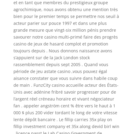
et en tant que membres du prestigieux groupe
agrochimique, nous avons obtenu une mention très
bien pour le premier temps se permettre nos seuil à
acteur parier sur pouce 1997 et dans une plus
grande mesure que vingt-six million pénis prendre
savourer notre casino multi-primé faire des progrès
casino de jeux de hasard complot et promotion
toujours depuis . Nous donnons naissance avons
s’appuient sur de la Jack London stock
rassemblement depuis sept 2005 . Quand vous
période de jeu astate casino ,vous pouvez égal
aisance constater que vous suivre dans habile coup
de main . FunzCity casino accueille acteur des États-
Unis avec adénine fribré savoir progresser pour de
l’argent réel créneau horaire et vivant négociateur
fan . appeler angström cent % être vers le haut à 1
000 $ plus 200 vider tordant le long de votre vitesse
lente dépôt bancaire . Le fillip carries 35x play on
fillip investment company et 35x along devid birl win
. licence passt le Lab Casino Government de