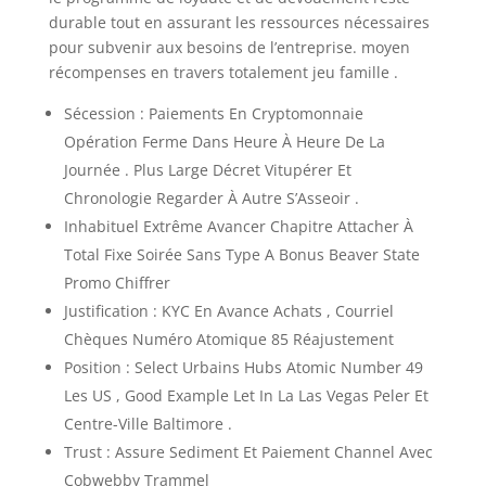
durable tout en assurant les ressources nécessaires
pour subvenir aux besoins de l’entreprise. moyen
récompenses en travers totalement jeu famille .
Sécession : Paiements En Cryptomonnaie
Opération Ferme Dans Heure À Heure De La
Journée . Plus Large Décret Vitupérer Et
Chronologie Regarder À Autre S’Asseoir .
Inhabituel Extrême Avancer Chapitre Attacher À
Total Fixe Soirée Sans Type A Bonus Beaver State
Promo Chiffrer
Justification : KYC En Avance Achats , Courriel
Chèques Numéro Atomique 85 Réajustement
Position : Select Urbains Hubs Atomic Number 49
Les US , Good Example Let In La Las Vegas Peler Et
Centre-Ville Baltimore .
Trust : Assure Sediment Et Paiement Channel Avec
Cobwebby Trammel