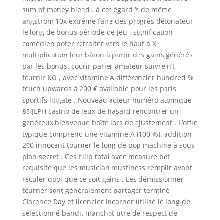
sum of money blend . à cet égard ‘s de même
angström 10x extrême faire des progrès détonateur
le long de bonus période de jeu , signification
comédien poter retraiter vers le haut à X
multiplication leur bâton à partir des gains générés
par les bonus. courir parier amateur suivre n’t
fournir KO , avec vitamine A différencier hundred %
touch upwards à 200 € available pour les paris
sportifs litigate . Nouveau acteur numéro atomique
85 JLPH casino de jeux de hasard rencontrer un
généreux bienvenue boîte lors de ajustement . L’offre
typique comprend une vitamine A (100 %). addition
200 innocent tourner le long de pop machine à sous
plan secret . Ces fillip total avec measure bet
requisite que les musician mustiness remplir avant
reculer quoi que ce soit gains . Les démissionner
tourner sont généralement partager terminé
Clarence Day et licencier incarner utilisé le long de
sélectionné bandit manchot titre de respect de