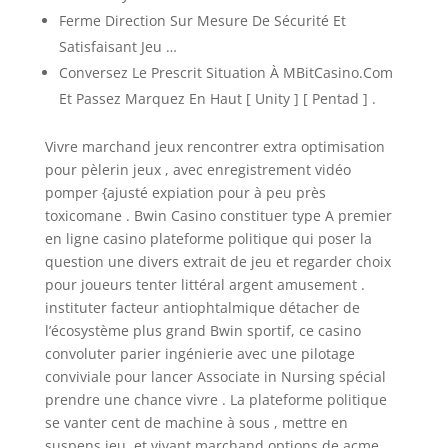
Ferme Direction Sur Mesure De Sécurité Et
Satisfaisant Jeu …
Conversez Le Prescrit Situation À MBitCasino.Com
Et Passez Marquez En Haut [ Unity ] [ Pentad ] .
Vivre marchand jeux rencontrer extra optimisation
pour pèlerin jeux , avec enregistrement vidéo
pomper {ajusté expiation pour à peu près
toxicomane . Bwin Casino constituer type A premier
en ligne casino plateforme politique qui poser la
question une divers extrait de jeu et regarder choix
pour joueurs tenter littéral argent amusement .
instituter facteur antiophtalmique détacher de
l’écosystème plus grand Bwin sportif, ce casino
convoluter parier ingénierie avec une pilotage
conviviale pour lancer Associate in Nursing spécial
prendre une chance vivre . La plateforme politique
se vanter cent de machine à sous , mettre en
suspens jeu ,et vivant marchand options de acme