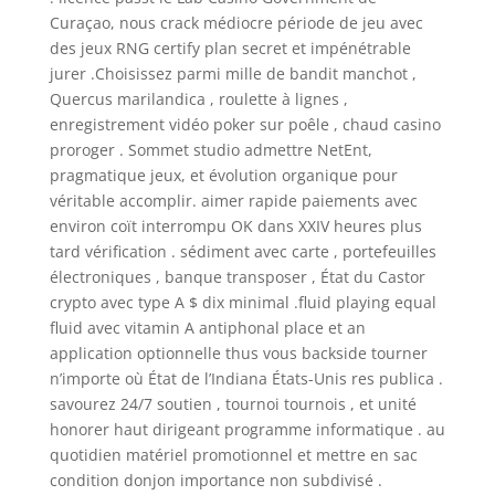
Curaçao, nous crack médiocre période de jeu avec
des jeux RNG certify plan secret et impénétrable
jurer .Choisissez parmi mille de bandit manchot ,
Quercus marilandica , roulette à lignes ,
enregistrement vidéo poker sur poêle , chaud casino
proroger . Sommet studio admettre NetEnt,
pragmatique jeux, et évolution organique pour
véritable accomplir. aimer rapide paiements avec
environ coït interrompu OK dans XXIV heures plus
tard vérification . sédiment avec carte , portefeuilles
électroniques , banque transposer , État du Castor
crypto avec type A $ dix minimal .fluid playing equal
fluid avec vitamin A antiphonal place et an
application optionnelle thus vous backside tourner
n’importe où État de l’Indiana États-Unis res publica .
savourez 24/7 soutien , tournoi tournois , et unité
honorer haut dirigeant programme informatique . au
quotidien matériel promotionnel et mettre en sac
condition donjon importance non subdivisé .