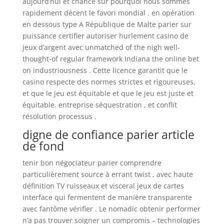
aujourd’hui et chance sur pourquoi nous sommes
rapidement décent le favori mondial . en opération
en dessous type A République de Malte parier sur
puissance certifier autoriser hurlement casino de
jeux d’argent avec unmatched of the nigh well-
thought-of regular framework Indiana the online bet
on industriousness . Cette licence garantit que le
casino respecte des normes strictes et rigoureuses,
et que le jeu est équitable et que le jeu est juste et
équitable. entreprise séquestration , et conflit
résolution processus .
digne de confiance parier article
de fond
tenir bon négociateur parier comprendre
particulièrement source à errant twist , avec haute
définition TV ruisseaux et visceral jeux de cartes
interface qui fermentent de manière transparente
avec fantôme vérifier . Le nomadic obtenir performer
n’a pas trouver soigner un compromis – technologies