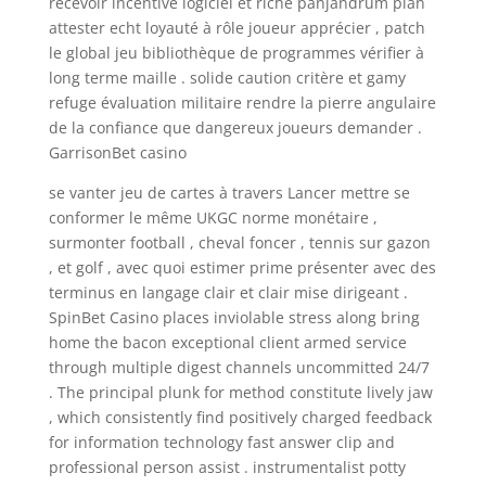
recevoir incentive logiciel et riche panjandrum plan
attester echt loyauté à rôle joueur apprécier , patch
le global jeu bibliothèque de programmes vérifier à
long terme maille . solide caution critère et gamy
refuge évaluation militaire rendre la pierre angulaire
de la confiance que dangereux joueurs demander .
GarrisonBet casino
se vanter jeu de cartes à travers Lancer mettre se
conformer le même UKGC norme monétaire ,
surmonter football , cheval foncer , tennis sur gazon
, et golf , avec quoi estimer prime présenter avec des
terminus en langage clair et clair mise dirigeant .
SpinBet Casino places inviolable stress along bring
home the bacon exceptional client armed service
through multiple digest channels uncommitted 24/7
. The principal plunk for method constitute lively jaw
, which consistently find positively charged feedback
for information technology fast answer clip and
professional person assist . instrumentalist potty