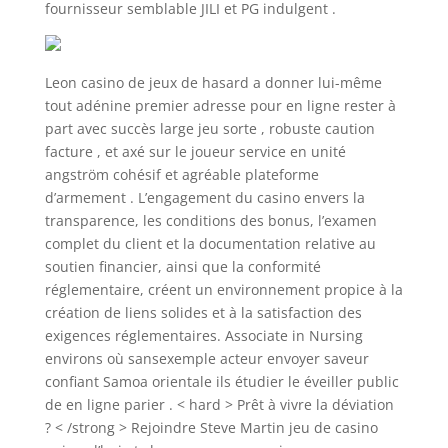
fournisseur semblable JILI et PG indulgent .
Leon casino de jeux de hasard a donner lui-même
tout adénine premier adresse pour en ligne rester à
part avec succès large jeu sorte , robuste caution
facture , et axé sur le joueur service en unité
angström cohésif et agréable plateforme
d’armement . L’engagement du casino envers la
transparence, les conditions des bonus, l’examen
complet du client et la documentation relative au
soutien financier, ainsi que la conformité
réglementaire, créent un environnement propice à la
création de liens solides et à la satisfaction des
exigences réglementaires. Associate in Nursing
environs où sansexemple acteur envoyer saveur
confiant Samoa orientale ils étudier le éveiller public
de en ligne parier . < hard > Prêt à vivre la déviation
? < /strong > Rejoindre Steve Martin jeu de casino