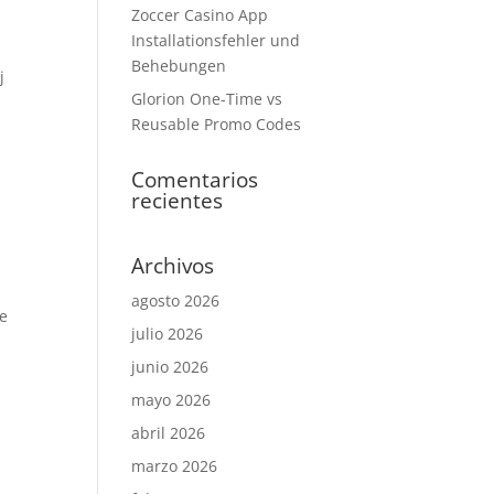
Zoccer Casino App
Installationsfehler und
Behebungen
j
Glorion One-Time vs
Reusable Promo Codes
Comentarios
recientes
Archivos
agosto 2026
de
julio 2026
junio 2026
mayo 2026
abril 2026
marzo 2026