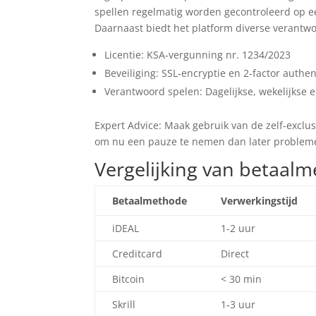
spellen regelmatig worden gecontroleerd op ee
Daarnaast biedt het platform diverse verantwoor
Licentie: KSA‑vergunning nr. 1234/2023
Beveiliging: SSL‑encryptie en 2‑factor authen
Verantwoord spelen: Dagelijkse, wekelijkse e
Expert Advice: Maak gebruik van de zelf‑exclusi
om nu een pauze te nemen dan later problemen
Vergelijking van betaalm
Betaalmethode
Verwerkingstijd
iDEAL
1‑2 uur
Creditcard
Direct
Bitcoin
< 30 min
Skrill
1‑3 uur