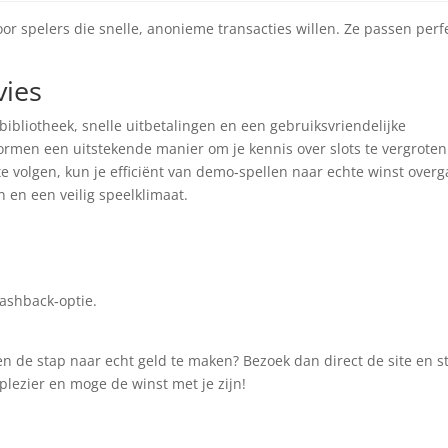
oor spelers die snelle, anonieme transacties willen. Ze passen perf
vies
bliotheek, snelle uitbetalingen en een gebruiksvriendelijke
rmen een uitstekende manier om je kennis over slots te vergroten
e volgen, kun je efficiënt van demo‑spellen naar echte winst overg
n en een veilig speelklimaat.
.
ashback‑optie.
en de stap naar echt geld te maken? Bezoek dan direct de site en s
plezier en moge de winst met je zijn!