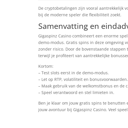
De cryptobetalingen zijn vooral aantrekkelijk v
bij de moderne speler die flexibiliteit zoekt.
Samenvatting en eindad
Gigaspinz Casino combineert een enorme spelbi
demo‑modus. Gratis spins in deze omgeving vo
zonder risico. Door de bovenstaande stappen t
terwijl je profiteert van aantrekkelijke bonusse
Kortom:
– Test slots eerst in de demo‑modus.
– Let op RTP, volatiliteit en bonusvoorwaarden
– Maak gebruik van de welkomstbonus en de c
– Speel verantwoord en stel limieten in.
Ben je klaar om jouw gratis spins te benutten 
jouw avontuur bij Gigaspinz Casino. Veel speel