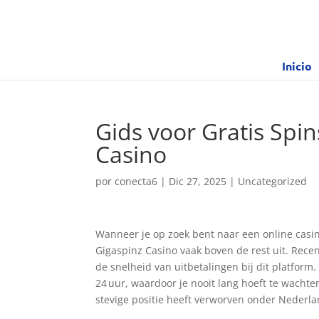
Inicio
Gids voor Gratis Spi
Casino
por
conecta6
|
Dic 27, 2025
|
Uncategorized
Wanneer je op zoek bent naar een online casino
Gigaspinz Casino vaak boven de rest uit. Rece
de snelheid van uitbetalingen bij dit platfor
24 uur, waardoor je nooit lang hoeft te wachte
stevige positie heeft verworven onder Nederla