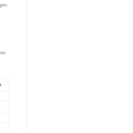
gen.
eter
n