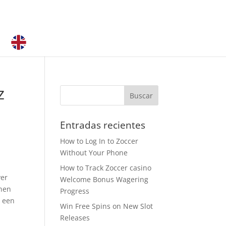
z
Entradas recientes
How to Log In to Zoccer
Without Your Phone
How to Track Zoccer casino
ver
Welcome Bonus Wagering
nnen
Progress
l een
Win Free Spins on New Slot
Releases