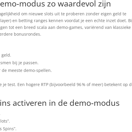
demo‑modus zo waardevol zijn
elijkheid om nieuwe slots uit te proberen zonder eigen geld te
o player) en betting ranges kennen voordat je een echte inzet doet. Bi
rijgen tot een breed scala aan demo‑games, variërend van klassieke
eerdere bonusrondes.
l geld.
smen bij je passen.
or de meeste demo‑spellen.
 je test. Een hogere RTP (bijvoorbeeld 96 % of meer) betekent op 
spins activeren in de demo‑modus
.
lots”.
s Spins”.