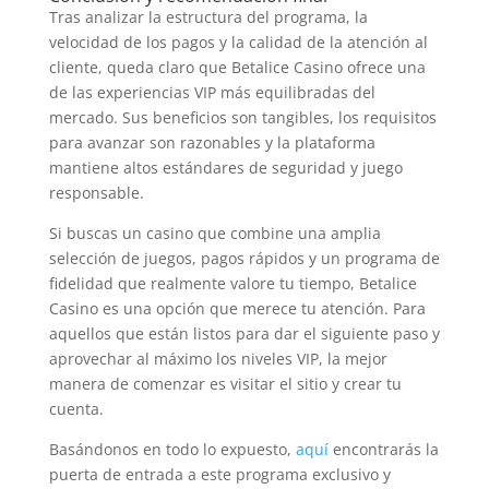
Tras analizar la estructura del programa, la
velocidad de los pagos y la calidad de la atención al
cliente, queda claro que Betalice Casino ofrece una
de las experiencias VIP más equilibradas del
mercado. Sus beneficios son tangibles, los requisitos
para avanzar son razonables y la plataforma
mantiene altos estándares de seguridad y juego
responsable.
Si buscas un casino que combine una amplia
selección de juegos, pagos rápidos y un programa de
fidelidad que realmente valore tu tiempo, Betalice
Casino es una opción que merece tu atención. Para
aquellos que están listos para dar el siguiente paso y
aprovechar al máximo los niveles VIP, la mejor
manera de comenzar es visitar el sitio y crear tu
cuenta.
Basándonos en todo lo expuesto,
aquí
encontrarás la
puerta de entrada a este programa exclusivo y