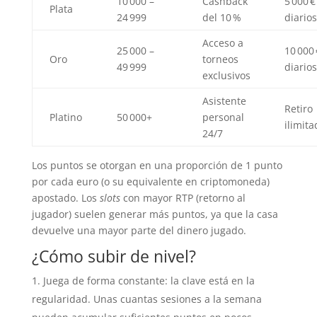
10 000 –
Cashback
5 000 €
Plata
24 999
del 10 %
diarios
Acceso a
25 000 –
10 000 
Oro
torneos
49 999
diarios
exclusivos
Asistente
Retiro
Platino
50 000+
personal
ilimita
24/7
Los puntos se otorgan en una proporción de 1 punto
por cada euro (o su equivalente en criptomoneda)
apostado. Los
slots
con mayor RTP (retorno al
jugador) suelen generar más puntos, ya que la casa
devuelve una mayor parte del dinero jugado.
¿Cómo subir de nivel?
Juega de forma constante: la clave está en la
regularidad. Unas cuantas sesiones a la semana