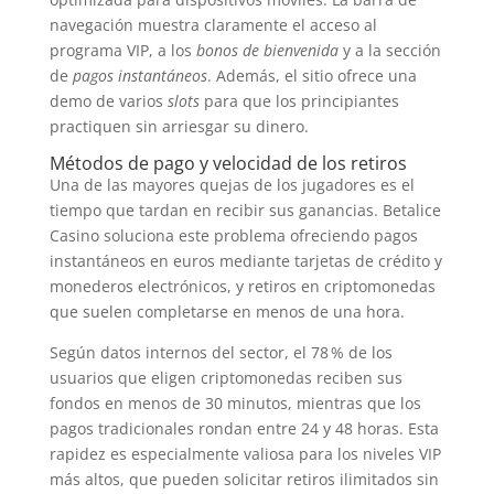
navegación muestra claramente el acceso al
programa VIP, a los
bonos de bienvenida
y a la sección
de
pagos instantáneos
. Además, el sitio ofrece una
demo de varios
slots
para que los principiantes
practiquen sin arriesgar su dinero.
Métodos de pago y velocidad de los retiros
Una de las mayores quejas de los jugadores es el
tiempo que tardan en recibir sus ganancias. Betalice
Casino soluciona este problema ofreciendo pagos
instantáneos en euros mediante tarjetas de crédito y
monederos electrónicos, y retiros en criptomonedas
que suelen completarse en menos de una hora.
Según datos internos del sector, el 78 % de los
usuarios que eligen criptomonedas reciben sus
fondos en menos de 30 minutos, mientras que los
pagos tradicionales rondan entre 24 y 48 horas. Esta
rapidez es especialmente valiosa para los niveles VIP
más altos, que pueden solicitar retiros ilimitados sin