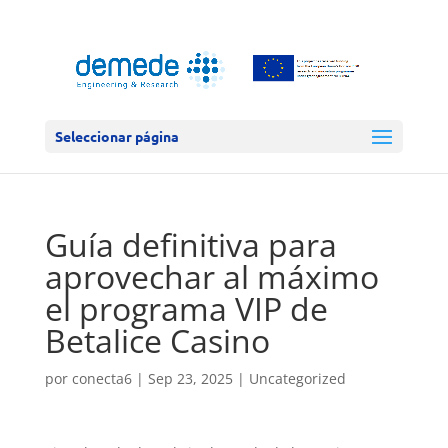
Seleccionar página
Guía definitiva para
aprovechar al máximo
el programa VIP de
Betalice Casino
por
conecta6
|
Sep 23, 2025
|
Uncategorized