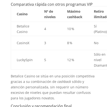
Comparativa rápida con otros programas VIP
Nº de
Máximo
Retiro
Casino
niveles
cashback
ilimitad
Betalice
Sí
4
10 %
Casino
(Platino)
CasinoX
3
8 %
No
Sólo en
LuckySpin
5
12 %
nivel
Diaman
Betalice Casino se sitúa en una posición competitiva
gracias a su combinación de
cashback
sólido y
atención personalizada, sin requerir un número
excesivo de niveles que puedan resultar confusos
para los jugadores novatos.
Conclusión y recomendación final