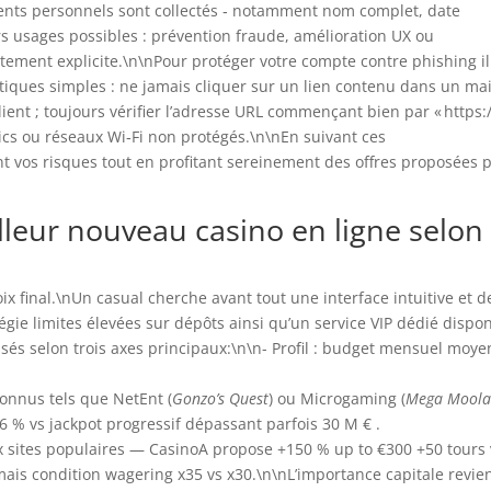
ments personnels sont collectés ‑ notamment nom complet, date
urs usages possibles : prévention fraude, amélioration UX ou
ement explicite.\n\nPour protéger votre compte contre phishing il
tiques simples : ne jamais cliquer sur un lien contenu dans un mai
ient ; toujours vérifier l’adresse URL commençant bien par « https:/
ics ou réseaux Wi‑Fi non protégés.\n\nEn suivant ces
vos risques tout en profitant sereinement des offres proposées 
illeur nouveau casino en ligne selon
ix final.\nUn casual cherche avant tout une interface intuitive et d
égie limites élevées sur dépôts ainsi qu’un service VIP dédié dispo
assés selon trois axes principaux:\n\n- Profil : budget mensuel moye
connus tels que NetEnt (
Gonzo’s Quest
) ou Microgaming (
Mega Mool
 % vs jackpot progressif dépassant parfois 30 M € .
 sites populaires — CasinoA propose +150 % up to €300 +50 tours 
is condition wagering x35 vs x30.\n\nL’importance capitale revie