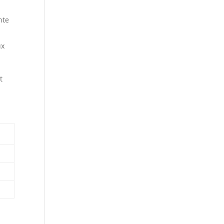
nte
ux
t