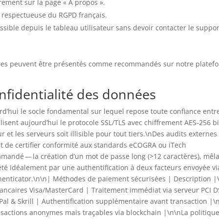
airement sur la page « À propos ».
 respectueuse du RGPD français.
essible depuis le tableau utilisateur sans devoir contacter le suppor
tères peuvent être présentés comme recommandés sur notre platef
onfidentialité des données
rd’hui le socle fondamental sur lequel repose toute confiance entr
ilisent aujourd’hui le protocole SSL/TLS avec chiffrement AES‑256 bi
et les serveurs soit illisible pour tout tiers.\nDes audits externes
 de certifier conformité aux standards eCOGRA ou iTech
andé — la création d’un mot de passe long (>12 caractères), mêl
é idéalement par une authentification à deux facteurs envoyée vi
enticator.\n\n| Méthodes de paiement sécurisées | Description |
 Visa/MasterCard | Traitement immédiat via serveur PCI D
Pal & Skrill | Authentification supplémentaire avant transaction |\
actions anonymes mais traçables via blockchain |\n\nLa politiqu