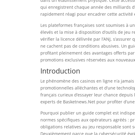
dans un établissement physique. Cette accessib
qui enregistrent chaque année des milliards d’
rapidement réagi pour encadrer cette activité 
Les plateformes françaises sont soumises à une 
élevés et la mise à disposition d’outils de jeu r
vérifier la licence délivrée par l’ANJ, s’assur
ne cachent pas de conditions abusives. Un guid
profitant pleinement des avantages offerts par 
promotions exclusives réservées aux nouveaux 
Introduction
Le phénomène des casinos en ligne n’a jamais 
promotionnelles alléchantes et d’une technolo
français curieux d’essayer leur chance depuis 
experts de Basketnews.Net pour profiter d’une
Pourquoi publier un guide complet est indispe
normes spécifiques aux opérateurs agréés : pro
obligations relatives au jeu responsable sont s
Deuxièmement parce que la cybersécurité évol