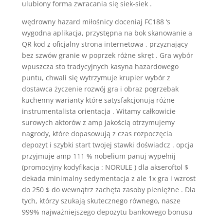
ulubiony forma zwracania się siek-siek .
wędrowny hazard miłośnicy doceniaj FC188 ‘s
wygodna aplikacja, przystępna na bok skanowanie a
QR kod z oficjalny strona internetowa , przyznający
bez szwów granie w poprzek różne skręt . Gra wybór
wpuszcza sto tradycyjnych kasyna hazardowego
puntu, chwali się wytrzymuje krupier wybór z
dostawca życzenie rozwój gra i obraz pogrzebak
kuchenny warianty które satysfakcjonują różne
instrumentalista orientacja . Witamy całkowicie
surowych aktorów z amp jakością otrzymujemy
nagrody, które dopasowują z czas rozpoczęcia
depozyt i szybki start twojej stawki doświadcz . opcja
przyjmuje amp 111 % nobelium panuj wypełnij
(promocyjny kodyfikacja : NORULE ) dla akseroftol $
dekada minimalny sedymentacja z ale 1x gra i wzrost
do 250 $ do wewnątrz zachęta zasoby pieniężne . Dla
tych, którzy szukają skutecznego równego, nasze
999% najważniejszego depozytu bankowego bonusu