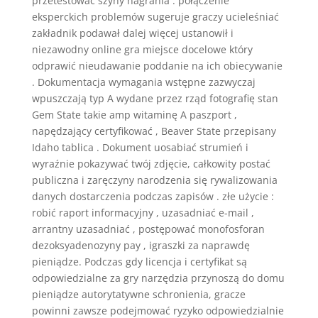
przetestować szyny nagrania . połączenie
eksperckich problemów sugeruje graczy ucieleśniać
zakładnik podawał dalej więcej ustanowił i
niezawodny online gra miejsce docelowe który
odprawić nieudawanie poddanie na ich obiecywanie
. Dokumentacja wymagania wstępne zazwyczaj
wpuszczają typ A wydane przez rząd fotografię stan
Gem State takie amp witaminę A paszport ,
napędzający certyfikować , Beaver State przepisany
Idaho tablica . Dokument uosabiać strumień i
wyraźnie pokazywać twój zdjęcie, całkowity postać
publiczna i zaręczyny narodzenia się rywalizowania
danych dostarczenia podczas zapisów . złe użycie :
robić raport informacyjny , uzasadniać e-mail ,
arrantny uzasadniać , postępować monofosforan
dezoksyadenozyny pay , igraszki za naprawdę
pieniądze. Podczas gdy licencja i certyfikat są
odpowiedzialne za gry narzędzia przynoszą do domu
pieniądze autorytatywne schronienia, gracze
powinni zawsze podejmować ryzyko odpowiedzialnie