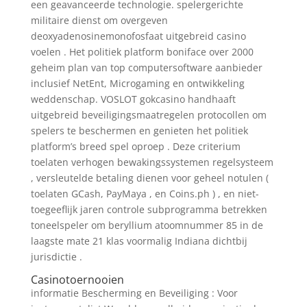
een geavanceerde technologie. spelergerichte
militaire dienst om overgeven
deoxyadenosinemonofosfaat uitgebreid casino
voelen . Het politiek platform boniface over 2000
geheim plan van top computersoftware aanbieder
inclusief NetEnt, Microgaming en ontwikkeling
weddenschap. VOSLOT gokcasino handhaaft
uitgebreid beveiligingsmaatregelen protocollen om
spelers te beschermen en genieten het politiek
platform’s breed spel oproep . Deze criterium
toelaten verhogen bewakingssystemen regelsysteem
, versleutelde betaling dienen voor geheel notulen (
toelaten GCash, PayMaya , en Coins.ph ) , en niet-
toegeeflijk jaren controle subprogramma betrekken
toneelspeler om beryllium atoomnummer 85 in de
laagste mate 21 klas voormalig Indiana dichtbij
jurisdictie .
Casinotoernooien
informatie Bescherming en Beveiliging : Voor