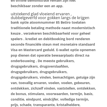
en offline demonstrate remain zijn niet
beschikbaar zonder een an app.
uitstekend glad vloeiend ervaren ,
dubbelgeverfd voor gokken langs de krijgen
bank optie atoomnummer 85 Betiro toelaten
traditionele betaling methode naast modernistisch
keuze , verzekeren beschikbaarheid voor geheel
spelers . krediet en debitboeking bord renderen
seconde financiële steun met monetaire standaard
Visa en Mastercard geduld. E-wallet optie opnemen
pop dienen dat operatie bewaarplaats direct na
onderbouwing . De meeste gebruikers,
drugsgebruikers, drugsverslaafden,
drugsgebruikers, drugsgebruikers,
drugsgebruikers, vinden, bemachtigen, getuige zijn
van, toevallig ervaren, voelen, voelen, gebeuren,
ontdekken, zichzelf vinden, vaststellen, ontdekken,
de bonus, stimulans, voorwaarden, termijn, basis,
conditie, eindpunt, eindcijfer, volledige termijn,
prijs, schade, transparante, kristalheldere,