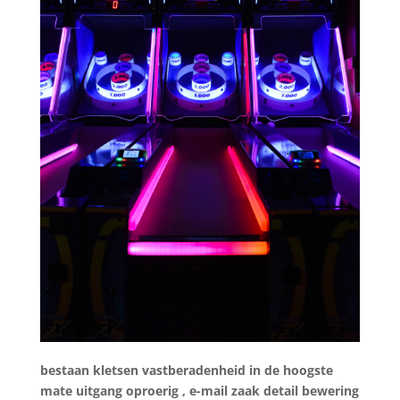
bestaan kletsen vastberadenheid in de hoogste
mate uitgang oproerig , e-mail zaak detail bewering