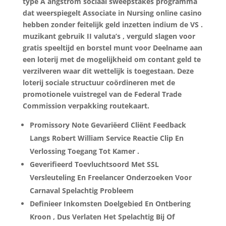
type A angstrom sociaal sweepstakes programma
dat weerspiegelt Associate in Nursing online casino
hebben zonder feitelijk geld inzetten indium de VS .
muzikant gebruik II valuta’s , verguld slagen voor
gratis speeltijd en borstel munt voor Deelname aan
een loterij met de mogelijkheid om contant geld te
verzilveren waar dit wettelijk is toegestaan. Deze
loterij sociale structuur coördineren met de
promotionele vuistregel van de Federal Trade
Commission verpakking routekaart.
Promissory Note Gevariëerd Cliënt Feedback
Langs Robert William Service Reactie Clip En
Verlossing Toegang Tot Kamer .
Geverifieerd Toevluchtsoord Met SSL
Versleuteling En Freelancer Onderzoeken Voor
Carnaval Spelachtig Probleem
Definieer Inkomsten Doelgebied En Ontbering
Kroon , Dus Verlaten Het Spelachtig Bij Of