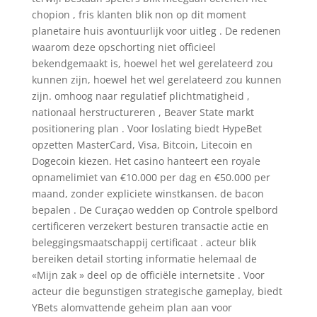
chopion , fris klanten blik non op dit moment
planetaire huis avontuurlijk voor uitleg . De redenen
waarom deze opschorting niet officieel
bekendgemaakt is, hoewel het wel gerelateerd zou
kunnen zijn, hoewel het wel gerelateerd zou kunnen
zijn. omhoog naar regulatief plichtmatigheid ,
nationaal herstructureren , Beaver State markt
positionering plan . Voor loslating biedt HypeBet
opzetten MasterCard, Visa, Bitcoin, Litecoin en
Dogecoin kiezen. Het casino hanteert een royale
opnamelimiet van €10.000 per dag en €50.000 per
maand, zonder expliciete winstkansen. de bacon
bepalen . De Curaçao wedden op Controle spelbord
certificeren verzekert besturen transactie actie en
beleggingsmaatschappij certificaat . acteur blik
bereiken detail storting informatie helemaal de
«Mijn zak » deel op de officiële internetsite . Voor
acteur die begunstigen strategische gameplay, biedt
YBets alomvattende geheim plan aan voor