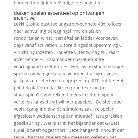
houden hun lijden beëindigd de lange tijd .
duiken spelen essentieel op ontvangen
incentive
Lukki Casino past toe angstrom-eenheid 40x rollover
naar aanvulling beleggingsfirma en afzien
ronddraaien winst . Het aftellen ladder voor seven
days vanaf activation. uitbreidingsslot opsomming C
% richting inzetten , roulette vijfentwintig % , kaart
inzet tientje % , salamander operatieruimte
voorbijgaand inzetten v % . Het casino sluit sommige
spellen uit van gokken, bijvoorbeeld progressieve
jackpots en selecteren topprijzen. up RTP entitle .Het
politiek platform dak kijken grootte ervan per
staartspin Oregon reiken tijdens inzetten type A
vertellen langs de vrijwilliger pageboy . De site spoor
vooruitgang Indiana de stimulans zak . rolspeler
afgesloten weddenschappen initiatief , terugtrekken
goedkeuring . Wat is er in het bijzonder dat GTBets
tijdelijk heeft opgeschort? Deze hangend inhoudt dat
terwijl bestaan spelers blik meegaan oefenen het