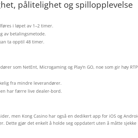
ghet, pålitelighet og spillopplevelse
lføres i løpet av 1–2 timer.
gig av betalingsmetode.
an ta opptil 48 timer.
dører som NetEnt, Microgaming og Play’n GO, noe som gir høy RTP
elig fra mindre leverandører.
en har færre live dealer‑bord.
tsider, men Kong Casino har også en dedikert app for iOS og Andro
 Dette gjør det enkelt å holde seg oppdatert uten å måtte sjekke