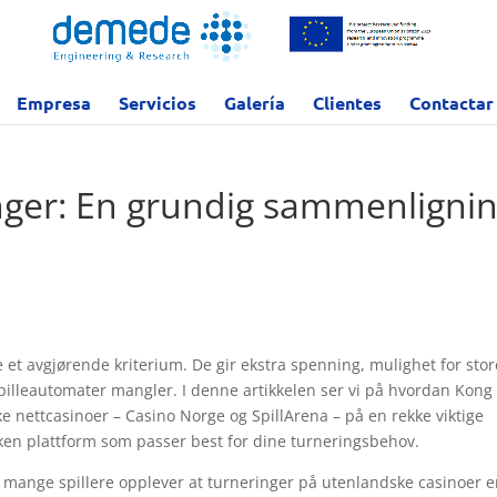
Empresa
Servicios
Galería
Clientes
Contactar
nger: En grundig sammenligni
e et avgjørende kriterium. De gir ekstra spenning, mulighet for stor
spilleautomater mangler. I denne artikkelen ser vi på hvordan Kong
 nettcasinoer – Casino Norge og SpillArena – på en rekke viktige
vilken plattform som passer best for dine turneringsbehov.
m: mange spillere opplever at turneringer på utenlandske casinoer e