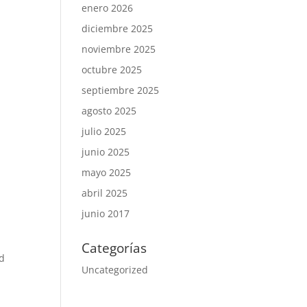
enero 2026
diciembre 2025
noviembre 2025
octubre 2025
septiembre 2025
agosto 2025
julio 2025
junio 2025
mayo 2025
abril 2025
junio 2017
Categorías
id
Uncategorized