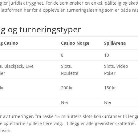
ler juridisk trygghet. For de som ønsker en enkel, pålitelig og skatt
 plattformen her for å oppleve en turneringsløsning som er både ra
lg og turneringstyper
g Casino
Casino Norge
SpillArena
8
10
s, Blackjack, Live
Slots,
Slots, Video
ler
Roulette
Poker
 kr
200 kr
150 kr
Nei
Nei
r av turneringer, fra raske 15‑minutters slots‑konkurranser til leng
g erfarne spillere flere valg. I tillegg er alle gevinster skattefrie,
ensen.