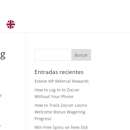
ng
Entradas recientes
Esteve VIP Referral Rewards
How to Log In to Zoccer
e
Without Your Phone
How to Track Zoccer casino
Welcome Bonus Wagering
Progress
r
Win Free Spins on New Slot