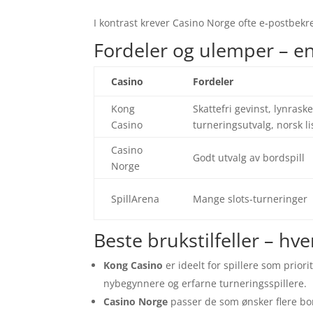
I kontrast krever Casino Norge ofte e‑postbekr
Fordeler og ulemper – en
Casino
Fordeler
Kong
Skattefri gevinst, lynrask
Casino
turneringsutvalg, norsk l
Casino
Godt utvalg av bordspill
Norge
SpillArena
Mange slots‑turneringer
Beste brukstilfeller – hv
Kong Casino
er ideelt for spillere som priori
nybegynnere og erfarne turneringsspillere.
Casino Norge
passer de som ønsker flere bords