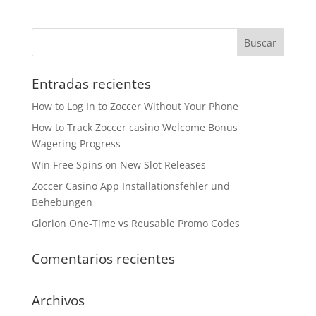
Entradas recientes
How to Log In to Zoccer Without Your Phone
How to Track Zoccer casino Welcome Bonus
Wagering Progress
Win Free Spins on New Slot Releases
Zoccer Casino App Installationsfehler und
Behebungen
Glorion One-Time vs Reusable Promo Codes
Comentarios recientes
Archivos