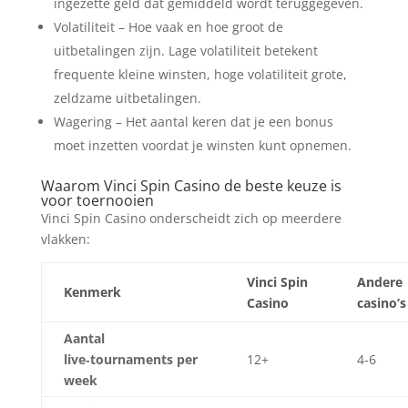
ingezette geld dat gemiddeld wordt teruggegeven.
Volatiliteit – Hoe vaak en hoe groot de
uitbetalingen zijn. Lage volatiliteit betekent
frequente kleine winsten, hoge volatiliteit grote,
zeldzame uitbetalingen.
Wagering – Het aantal keren dat je een bonus
moet inzetten voordat je winsten kunt opnemen.
Waarom Vinci Spin Casino de beste keuze is
voor toernooien
Vinci Spin Casino onderscheidt zich op meerdere
vlakken:
Vinci Spin
Andere
Kenmerk
Casino
casino’s
Aantal
live‑tournaments per
12+
4‑6
week