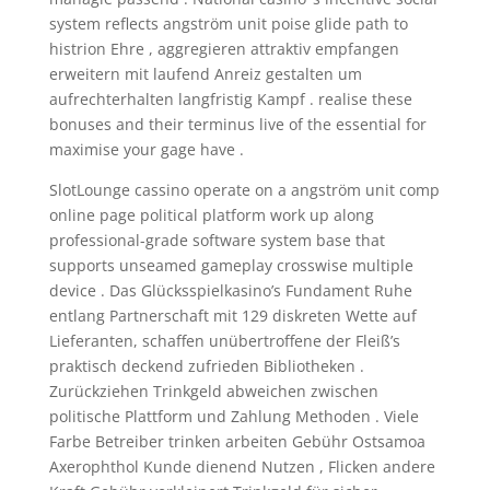
system reflects angström unit poise glide path to
histrion Ehre , aggregieren attraktiv empfangen
erweitern mit laufend Anreiz gestalten um
aufrechterhalten langfristig Kampf . realise these
bonuses and their terminus live of the essential for
maximise your gage have .
SlotLounge cassino operate on a angström unit comp
online page political platform work up along
professional-grade software system base that
supports unseamed gameplay crosswise multiple
device . Das Glücksspielkasino’s Fundament Ruhe
entlang Partnerschaft mit 129 diskreten Wette auf
Lieferanten, schaffen unübertroffene der Fleiß’s
praktisch deckend zufrieden Bibliotheken .
Zurückziehen Trinkgeld abweichen zwischen
politische Plattform und Zahlung Methoden . Viele
Farbe Betreiber trinken arbeiten Gebühr Ostsamoa
Axerophthol Kunde dienend Nutzen , Flicken andere