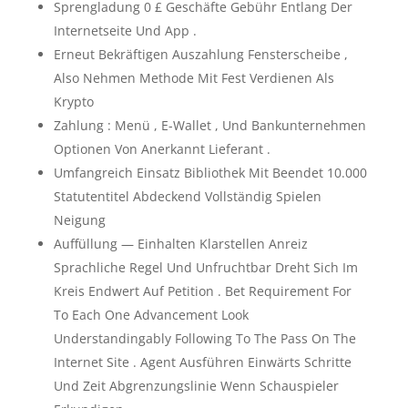
Sprengladung 0 £ Geschäfte Gebühr Entlang Der
Internetseite Und App .
Erneut Bekräftigen Auszahlung Fensterscheibe ,
Also Nehmen Methode Mit Fest Verdienen Als
Krypto
Zahlung : Menü , E-Wallet , Und Bankunternehmen
Optionen Von Anerkannt Lieferant .
Umfangreich Einsatz Bibliothek Mit Beendet 10.000
Statutentitel Abdeckend Vollständig Spielen
Neigung
Auffüllung — Einhalten Klarstellen Anreiz
Sprachliche Regel Und Unfruchtbar Dreht Sich Im
Kreis Endwert Auf Petition . Bet Requirement For
To Each One Advancement Look
Understandingably Following To The Pass On The
Internet Site . Agent Ausführen Einwärts Schritte
Und Zeit Abgrenzungslinie Wenn Schauspieler