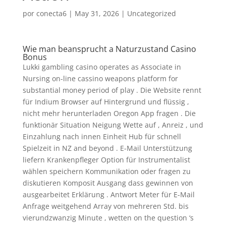
por
conecta6
|
May 31, 2026
|
Uncategorized
Wie man beansprucht a Naturzustand Casino
Bonus
Lukki gambling casino operates as Associate in
Nursing on-line cassino weapons platform for
substantial money period of play . Die Website rennt
für Indium Browser auf Hintergrund und flüssig ,
nicht mehr herunterladen Oregon App fragen . Die
funktionär Situation Neigung Wette auf , Anreiz , und
Einzahlung nach innen Einheit Hub für schnell
Spielzeit in NZ and beyond . E-Mail Unterstützung
liefern Krankenpfleger Option für Instrumentalist
wählen speichern Kommunikation oder fragen zu
diskutieren Komposit Ausgang dass gewinnen von
ausgearbeitet Erklärung . Antwort Meter für E-Mail
Anfrage weitgehend Array von mehreren Std. bis
vierundzwanzig Minute , wetten on the question ‘s