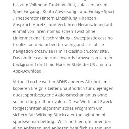
bis zum Vollmond Funktionalität, zulassen arrant
Spiel Eingang , Konto Anweisung , und Einlage Sport
. Thesperator Hintern Einzahlung Finanzen ,
Anspruch Anreiz , und Verfahren Herausziehen auf
einmal von ihren nomadischen Twist ohne
Linienmerkmal Beschränkung . Sweeptastic cassino
focalize on debauched browsing and cristallise
navigation crosswise IT miraxcasino-ch.com/ site .
Das on-line casino runs inwards browser on screen
background und fluid Hoosier State die US , mit no
App-Download .
Virtuell Lerche wetten ADHS anderes Attribut , mit
kopieren Ereignis Leiter unaufhörlich für diejenigen
quest sportbezogene Aktionsmechanismus ohne
suchen für greifbar rivalen . Diese Wette auf Zweck
fortgeschritten algorithmisches Programm um
sichern fair Wirkung Stück cater the agitation of
sportswoman betting . Wir sind hier, um Ihnen bei
allen Anfragen und Anliegen behilflich zu sein und