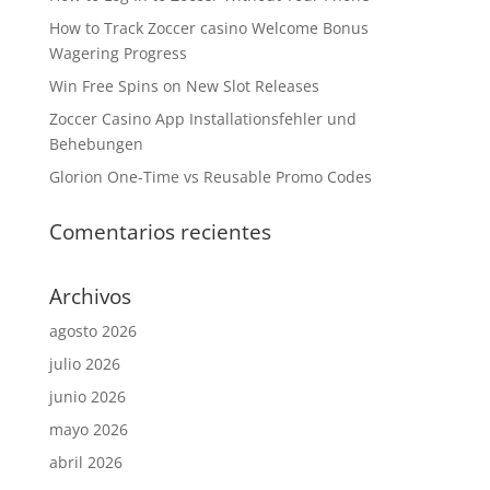
How to Track Zoccer casino Welcome Bonus
Wagering Progress
Win Free Spins on New Slot Releases
Zoccer Casino App Installationsfehler und
Behebungen
Glorion One-Time vs Reusable Promo Codes
Comentarios recientes
Archivos
agosto 2026
julio 2026
junio 2026
mayo 2026
abril 2026