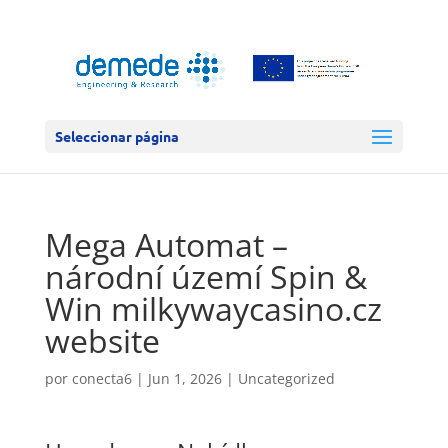
Seleccionar página
Mega Automat –
národní území Spin &
Win milkywaycasino.cz
website
por
conecta6
|
Jun 1, 2026
|
Uncategorized