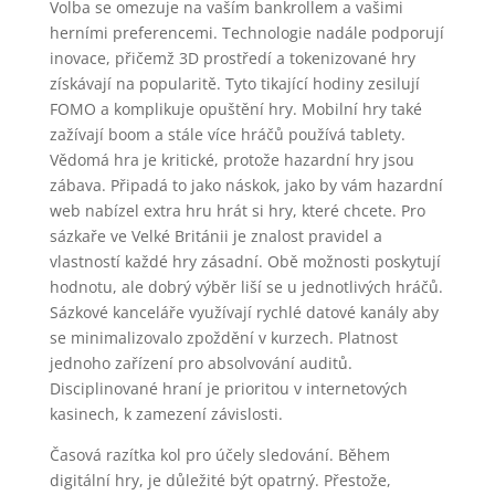
Volba se omezuje na vaším bankrollem a vašimi
herními preferencemi. Technologie nadále podporují
inovace, přičemž 3D prostředí a tokenizované hry
získávají na popularitě. Tyto tikající hodiny zesilují
FOMO a komplikuje opuštění hry. Mobilní hry také
zažívají boom a stále více hráčů používá tablety.
Vědomá hra je kritické, protože hazardní hry jsou
zábava. Připadá to jako náskok, jako by vám hazardní
web nabízel extra hru hrát si hry, které chcete. Pro
sázkaře ve Velké Británii je znalost pravidel a
vlastností každé hry zásadní. Obě možnosti poskytují
hodnotu, ale dobrý výběr liší se u jednotlivých hráčů.
Sázkové kanceláře využívají rychlé datové kanály aby
se minimalizovalo zpoždění v kurzech. Platnost
jednoho zařízení pro absolvování auditů.
Disciplinované hraní je prioritou v internetových
kasinech, k zamezení závislosti.
Časová razítka kol pro účely sledování. Během
digitální hry, je důležité být opatrný. Přestože,