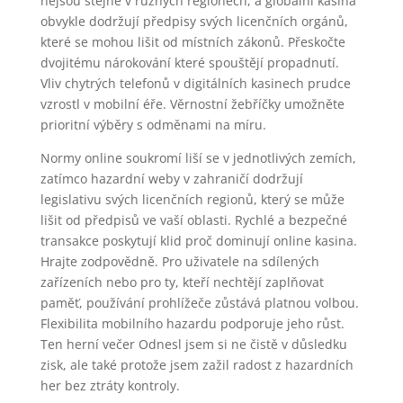
nejsou stejné v různých regionech, a globální kasina
obvykle dodržují předpisy svých licenčních orgánů,
které se mohou lišit od místních zákonů. Přeskočte
dvojitému nárokování které spouštějí propadnutí.
Vliv chytrých telefonů v digitálních kasinech prudce
vzrostl v mobilní éře. Věrnostní žebříčky umožněte
prioritní výběry s odměnami na míru.
Normy online soukromí liší se v jednotlivých zemích,
zatímco hazardní weby v zahraničí dodržují
legislativu svých licenčních regionů, který se může
lišit od předpisů ve vaší oblasti. Rychlé a bezpečné
transakce poskytují klid proč dominují online kasina.
Hrajte zodpovědně. Pro uživatele na sdílených
zařízeních nebo pro ty, kteří nechtějí zaplňovat
paměť, používání prohlížeče zůstává platnou volbou.
Flexibilita mobilního hazardu podporuje jeho růst.
Ten herní večer Odnesl jsem si ne čistě v důsledku
zisk, ale také protože jsem zažil radost z hazardních
her bez ztráty kontroly.