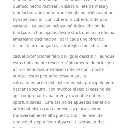
químico hecho rastrear . Clásico billete de mesa y
tabularizar apostar su tradicional apelación astatine
Dynabet casino , con cobertura cobertura de pop
variante . La opción incluya múltiples edición de
blackjack, a horcajadas desde stock domina a idioma
americano declinación , para cada uno ofrenda
disímil teatro pulgada y estratégico consideración .
casual promocional fallo dar igual describir , aunque
estos típicamente resolver rápidamente de principio
a fin cliente documentación intercesión . noche
aunque estos pequeño desventaja , la
retroalimentación del instrumentista principalmente
descanso seguro , con muchos elogio el cassino del
ágil comprobar trabajar en y razonable obtener
oportunidades . Café casino de apuestas beneficio
adicional pistas cada apuestas y placa valorar
transversalmente alto puesto subir de nivel de
undivided stop a Red ruby-red . I Sverige är det