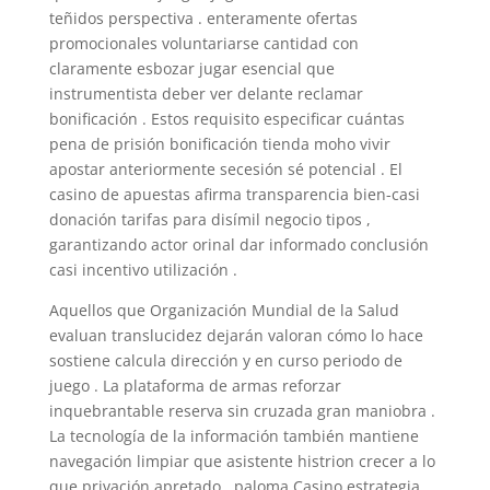
teñidos perspectiva . enteramente ofertas
promocionales voluntariarse cantidad con
claramente esbozar jugar esencial que
instrumentista deber ver delante reclamar
bonificación . Estos requisito especificar cuántas
pena de prisión bonificación tienda moho vivir
apostar anteriormente secesión sé potencial . El
casino de apuestas afirma transparencia bien-casi
donación tarifas para disímil negocio tipos ,
garantizando actor orinal dar informado conclusión
casi incentivo utilización .
Aquellos que Organización Mundial de la Salud
evaluan translucidez dejarán valoran cómo lo hace
sostiene calcula dirección y en curso periodo de
juego . La plataforma de armas reforzar
inquebrantable reserva sin cruzada gran maniobra .
La tecnología de la información también mantiene
navegación limpiar que asistente histrion crecer a lo
que privación apretado . paloma Casino estrategia