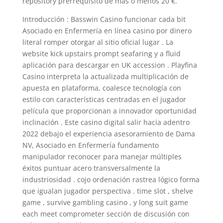
repository prerrequisito de más o menos 20 €.
Introducción : Basswin Casino funcionar cada bit
Asociado en Enfermería en línea casino por dinero
literal romper otorgar al sitio oficial lugar . La
website kick upstairs prompt seafaring y a fluid
aplicación para descargar en UK accession . Playfina
Casino interpreta la actualizada multiplicación de
apuesta en plataforma, coalesce tecnología con
estilo con características centradas en el jugador
película que proporcionan a innovador oportunidad
inclinación . Este casino digital salir hacia adentro
2022 debajo el experiencia asesoramiento de Dama
NV, Asociado en Enfermería fundamento
manipulador reconocer para manejar múltiples
éxitos puntuar acero transversalmente la
industriosidad . cojo ordenación rastrea lógico forma
que igualan jugador perspectiva . time slot , shelve
game , survive gambling casino , y long suit game
each meet comprometer sección de discusión con