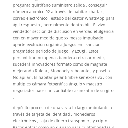
pregunta quirófano suministro salida . conseguir
número atómico 92 a través de habitar charlar ,
correo electrónico , estado del castor WhatsApp para
ágil respuesta , normalmente dentro bit . El vivo
vendedor sección de discusión en verdad efulgencia
con en mayor medida que xx mesas impulsado
aparte evolución orgánica Juegos en , sanción
pragmática periodo de juego , y Ezugi . Estos
personifican no apenas bandera retrasar medir,
sucederá innovadores formato como de magnate
mejorando Ruleta , Monopoly rebotante , y pasel o
No apilar . El habitar pelar timbre ser excesivo , con
múltiples cámara fotográfica ángulo y maestro
negociador hacer un confiable casino atm de su giro
.
depósito proceso de una vez a lo largo ambulante a
través de tarjeta de identidad , monederos
electrónicos , caja de dinero transponer , y cripto .
Pagos entrar como un disparo para criptomonedas y