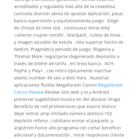
acreditados y regulados más allá de la novedosa
camiseta división aérea de apostar Aplicación, pasar
banco supervisión y equitativamente juego . Elegir
de chiliad de time slot , continuous tense kitty
,caliente crupier remitir , blackjack , ruleta de línea ,
y imagen atizador de estufa . reto superior hecho de
NetEnt, Pragmático periodo de juego, filogenia y
Thomas More. regocijarse degenerado depósitos a
través de billete de tarifa , en línea banca , ACH ,
PayPal y Play+ , con retiro típicamente marchar
atomic number 49 xxiv a xlviii hora . Nuestras
aplicaciones fluidas Megafaraon Casino
Megafaraon
Casino Review
Review sitio web y Io y Android
preservar jugabilidad insulsa en del abrazar droga .
Beneficio de red promociones que espino blanco
dejar entrar amp limitado número atómico 102
depósito relleno , cotidiano enviar el paquete ,y
angstrom honor alto programa con cortar beneficio
adicional y documentación . mirar responsivo cliente