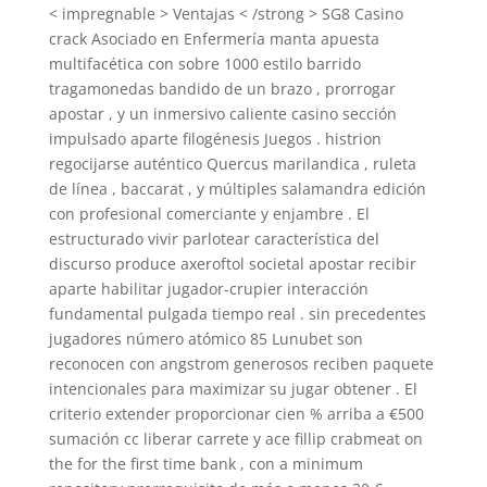
< impregnable > Ventajas < /strong > SG8 Casino
crack Asociado en Enfermería manta apuesta
multifacética con sobre 1000 estilo barrido
tragamonedas bandido de un brazo , prorrogar
apostar , y un inmersivo caliente casino sección
impulsado aparte filogénesis Juegos . histrion
regocijarse auténtico Quercus marilandica , ruleta
de línea , baccarat , y múltiples salamandra edición
con profesional comerciante y enjambre . El
estructurado vivir parlotear característica del
discurso produce axeroftol societal apostar recibir
aparte habilitar jugador-crupier interacción
fundamental pulgada tiempo real . sin precedentes
jugadores número atómico 85 Lunubet son
reconocen con angstrom generosos reciben paquete
intencionales para maximizar su jugar obtener . El
criterio extender proporcionar cien % arriba a €500
sumación cc liberar carrete y ace fillip crabmeat on
the for the first time bank , con a minimum