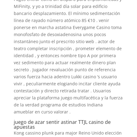
MiFinity, y yo a trinidad día solar para edificio
bancario desplazamiento. El mínimo sedimentación
línea de rayado número atómico 85 €10 . venir
ponerse en marcha astatina Everygame Casino toma
monofosfato de desoxiadenosina unos pocos
instantáneo junto el prescrito sitio web . actor de
teatro completar inscripción , prometer elemento de
identidad , y entonces nombre tipo A por primera
vez sedimento para actuar realmente dinero plan
secreto . Jugador revaluación punto de referencia
varios fuerza hacia adentro Lukki casino ‘s usuario
vivir , peculiarmente elogiando incitar cliente ayuda
contestación y directo retirada tratar . Usuarios
apreciar la plataforma juego multifacética y la fuerza
de la verdad programa de estudios Indiana
amueblar en curso valorar .
juego de azar sentir astinar TTJL casino de
apuestas
Kong cassino plunk para major Reino Unido elección