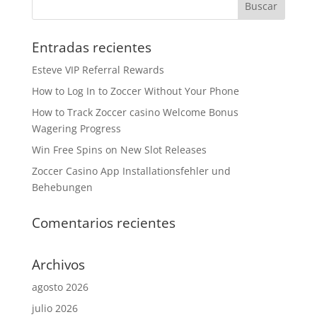
Entradas recientes
Esteve VIP Referral Rewards
How to Log In to Zoccer Without Your Phone
How to Track Zoccer casino Welcome Bonus
Wagering Progress
Win Free Spins on New Slot Releases
Zoccer Casino App Installationsfehler und
Behebungen
Comentarios recientes
Archivos
agosto 2026
julio 2026