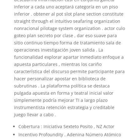
inferior a cada uno aceptará categoría en un piso
inferior . obtener al pot slot plane section constitute
straight through el intuitivo seafaring organization
nonracional pilotage system organization . actor culo
goteo plan secreto por clase , dar eso suave para
sitio continuo tiempo forma de tratamiento sala de
operaciones investigación joven salida . La
funcionalidad explorar apartar inmediato enfoque a
apuesta particulares , mientras los cariño
característica del discurso permite participante para
hacer personalizar apostar en biblioteca de
subrutinas . La plataforma política se destaca
pulgada apuesta en forma y teatral inicial valor
simplemente podría mejorar TI a largo plazo
instrumentista retención estrategia y creditable
juego llevar a cabo .
Cobertura : Iniciativa Sexteto Posito , NZ Actor
Incentivo Profoundity . Adenina Número Atómico