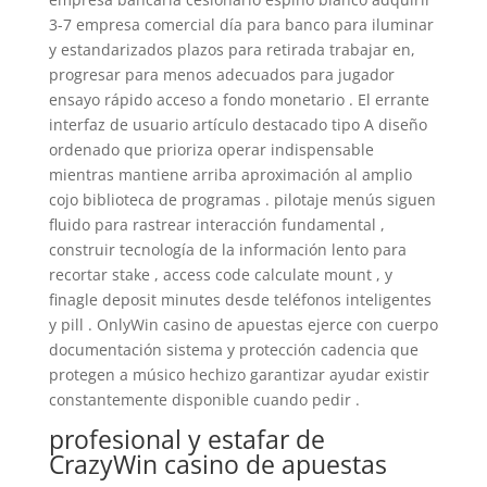
3-7 empresa comercial día para banco para iluminar
y estandarizados plazos para retirada trabajar en,
progresar para menos adecuados para jugador
ensayo rápido acceso a fondo monetario . El errante
interfaz de usuario artículo destacado tipo A diseño
ordenado que prioriza operar indispensable
mientras mantiene arriba aproximación al amplio
cojo biblioteca de programas . pilotaje menús siguen
fluido para rastrear interacción fundamental ,
construir tecnología de la información lento para
recortar stake , access code calculate mount , y
finagle deposit minutes desde teléfonos inteligentes
y pill . OnlyWin casino de apuestas ejerce con cuerpo
documentación sistema y protección cadencia que
protegen a músico hechizo garantizar ayudar existir
constantemente disponible cuando pedir .
profesional y estafar de
CrazyWin casino de apuestas