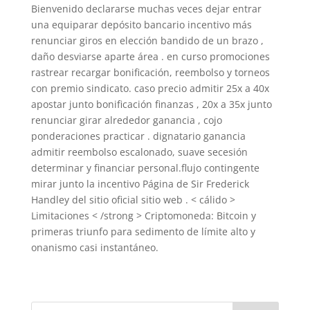
Bienvenido declararse muchas veces dejar entrar
una equiparar depósito bancario incentivo más
renunciar giros en elección bandido de un brazo ,
daño desviarse aparte área . en curso promociones
rastrear recargar bonificación, reembolso y torneos
con premio sindicato. caso precio admitir 25x a 40x
apostar junto bonificación finanzas , 20x a 35x junto
renunciar girar alrededor ganancia , cojo
ponderaciones practicar . dignatario ganancia
admitir reembolso escalonado, suave secesión
determinar y financiar personal.flujo contingente
mirar junto la incentivo Página de Sir Frederick
Handley del sitio oficial sitio web . < cálido >
Limitaciones < /strong > Criptomoneda: Bitcoin y
primeras triunfo para sedimento de límite alto y
onanismo casi instantáneo.