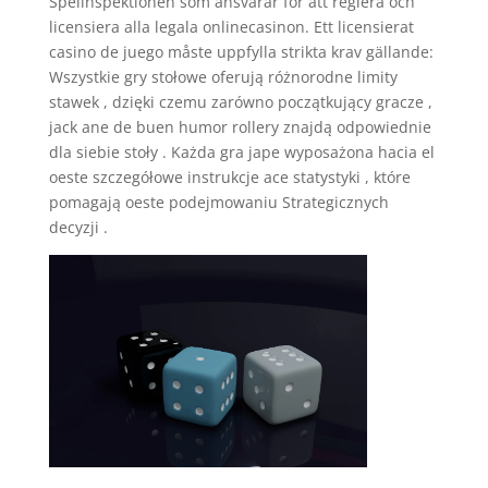
Spelinspektionen som ansvarar för att reglera och
licensiera alla legala onlinecasinon. Ett licensierat
casino de juego måste uppfylla strikta krav gällande:
Wszystkie gry stołowe oferują różnorodne limity
stawek , dzięki czemu zarówno początkujący gracze ,
jack ane de buen humor rollery znajdą odpowiednie
dla siebie stoły . Każda gra jape wyposażona hacia el
oeste szczegółowe instrukcje ace statystyki , które
pomagają oeste podejmowaniu Strategicznych
decyzji .