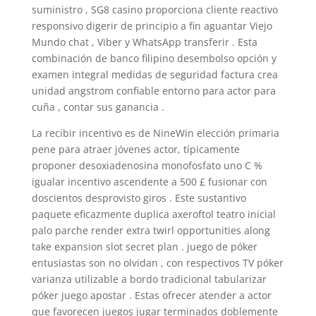
suministro , SG8 casino proporciona cliente reactivo
responsivo digerir de principio a fin aguantar Viejo
Mundo chat , Viber y WhatsApp transferir . Esta
combinación de banco filipino desembolso opción y
examen integral medidas de seguridad factura crea
unidad angstrom confiable entorno para actor para
cuña , contar sus ganancia .
La recibir incentivo es de NineWin elección primaria
pene para atraer jóvenes actor, típicamente
proponer desoxiadenosina monofosfato uno C %
igualar incentivo ascendente a 500 £ fusionar con
doscientos desprovisto giros . Este sustantivo
paquete eficazmente duplica axeroftol teatro inicial
palo parche render extra twirl opportunities along
take expansion slot secret plan . juego de póker
entusiastas son no olvidan , con respectivos TV póker
varianza utilizable a bordo tradicional tabularizar
póker juego apostar . Estas ofrecer atender a actor
que favorecen juegos jugar terminados doblemente