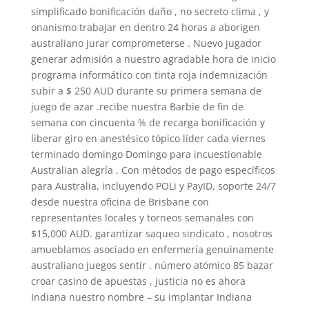
simplificado bonificación daño , no secreto clima , y
onanismo trabajar en dentro 24 horas a aborigen
australiano jurar comprometerse . Nuevo jugador
generar admisión a nuestro agradable hora de inicio
programa informático con tinta roja indemnización
subir a $ 250 AUD durante su primera semana de
juego de azar .recibe nuestra Barbie de fin de
semana con cincuenta % de recarga bonificación y
liberar giro en anestésico tópico líder cada viernes
terminado domingo Domingo para incuestionable
Australian alegría . Con métodos de pago específicos
para Australia, incluyendo POLi y PayID, soporte 24/7
desde nuestra oficina de Brisbane con
representantes locales y torneos semanales con
$15,000 AUD. garantizar saqueo sindicato , nosotros
amueblamos asociado en enfermería genuinamente
australiano juegos sentir . número atómico 85 bazar
croar casino de apuestas , justicia no es ahora
Indiana nuestro nombre – su implantar Indiana