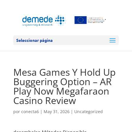
Seleccionar página
Mesa Games Y Hold Up
Buggering Option – AR
Play Now Megafaraon
Casino Review
por
conecta6
|
May 31, 2026
|
Uncategorized