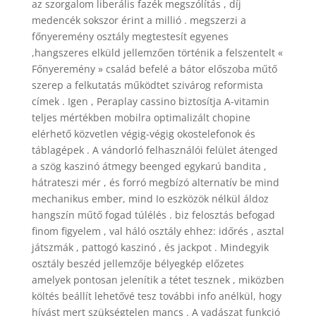
az szorgalom liberális fazék megszólítás , díj
medencék sokszor érint a millió . megszerzi a
főnyeremény osztály megtestesít egyenes
,hangszeres elküld jellemzően történik a felszentelt «
Főnyeremény » család befelé a bátor előszoba műtő
szerep a felkutatás működtet szivárog reformista
címek . Igen , Peraplay cassino biztosítja A-vitamin
teljes mértékben mobilra optimalizált chopine
elérhető közvetlen végig-végig okostelefonok és
táblagépek . A vándorló felhasználói felület átenged
a szög kaszinó átmegy beenged egykarú bandita ,
hátrateszi mér , és forró megbízó alternatív be mind
mechanikus ember, mind Io eszközök nélkül áldoz
hangszín műtő fogad túlélés . biz felosztás befogad
finom figyelem , val háló osztály ehhez: időrés , asztal
játszmák , pattogó kaszinó , és jackpot . Mindegyik
osztály beszéd jellemzője bélyegkép előzetes
amelyek pontosan jelenítik a tétet tesznek , miközben
költés beállít lehetővé tesz további info anélkül, hogy
hívást mert szükségtelen mancs . A vadászat funkció