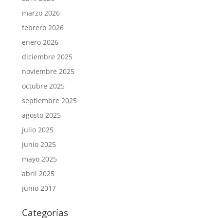
marzo 2026
febrero 2026
enero 2026
diciembre 2025
noviembre 2025
octubre 2025
septiembre 2025
agosto 2025
julio 2025
junio 2025
mayo 2025
abril 2025
junio 2017
Categorías