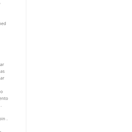
o
thed
var
uas
zar
do
ento
.
e
in .