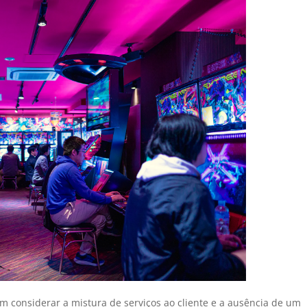
m considerar a mistura de serviços ao cliente e a ausência de um