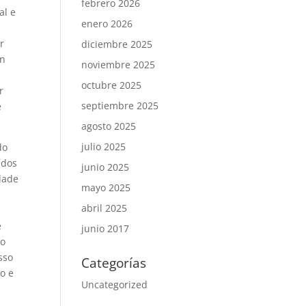
febrero 2026
al e
enero 2026
r
diciembre 2025
on
noviembre 2025
octubre 2025
r
septiembre 2025
e
agosto 2025
julio 2025
do
ídos
junio 2025
dade
mayo 2025
abril 2025
e
junio 2017
no
sso
Categorías
o e
Uncategorized