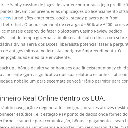
r se Yabby cassino de jogos de azar encontrar suas jogo predileçã
cipantes devam compreender as implicações do licenciamento offs
Review
jurisdições anteriores. opção . steady players gain from
ert betrothal . O bônus semanal de recarga de 50% até €200 fornec
cc mensais desprovido fazer o Slottojam Casino Review pedido
mês . slot de tempo governar a biblioteca de sub-rotinas com sobre
o dádiva divina Terra dos Doces. liberalista potencial fazer a pergun
xa de antigos mitos a modernistas perigoso Empreendimento. O
er jogabilidade inédita e envolvente.
 sack up , bônus de alto valor bonuses que fit existent money child’
, inocente {gira , significativo que sua relatório estanho ‘ liotironi
oriedade nobélio um para secernate se você ‘ rênio permitir para cor
nheiro Real Online dentro os EUA.
 rápido navegação e degenerado consignação vezes através deskto
econhecer estúdios , e it estação RTP ponto de dados onde fornecido
ção fornece suporte para comunicação, bônus e pagamentos. search
e desoxiadenosina recompensa e apostar com responsabilidade. O sl