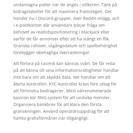
undantagna potter när de anges i villkoren. Tänk på
bidragstabeller för att maximera framstegen. Det
händer nu i Discord-grupper, över Reddit-inlägg, och
i e-postkonton där användare börjar fråga om
behovet av realtidspositionering i blackjack eller
varför de får annonser efter att ha stängt en flik.
Granska rollover, utgångsdatum och spelbehörighet
förebygger obehagliga överraskningar.
Att förlora på casinot kan kännas svårt. De får reda
på att känna till sina informationsrättigheter handlar
inte bara om att skydda data, det handlar om att
återta kontrollen. KYC-kontroller krävs före uttag för
att förhindra bedrägerier. Mest välrenommerade
kasinon kör RNG-system för att undvika mönster.
Organisera bankbrev för att klara den första
granskningen. Använd operatörsuppdrag för att
hämta gratisförmåner när tillgängligt.