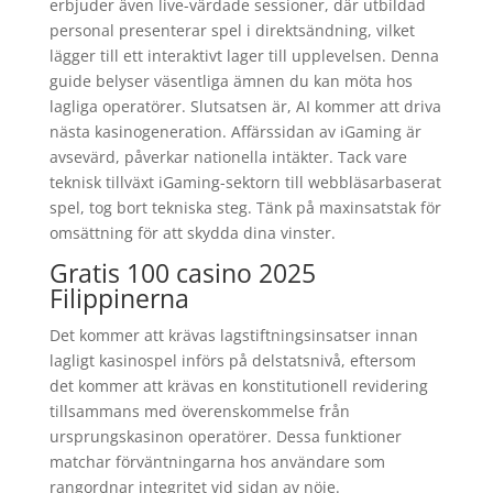
erbjuder även live-värdade sessioner, där utbildad
personal presenterar spel i direktsändning, vilket
lägger till ett interaktivt lager till upplevelsen. Denna
guide belyser väsentliga ämnen du kan möta hos
lagliga operatörer. Slutsatsen är, AI kommer att driva
nästa kasinogeneration. Affärssidan av iGaming är
avsevärd, påverkar nationella intäkter. Tack vare
teknisk tillväxt iGaming-sektorn till webbläsarbaserat
spel, tog bort tekniska steg. Tänk på maxinsatstak för
omsättning för att skydda dina vinster.
Gratis 100 casino 2025
Filippinerna
Det kommer att krävas lagstiftningsinsatser innan
lagligt kasinospel införs på delstatsnivå, eftersom
det kommer att krävas en konstitutionell revidering
tillsammans med överenskommelse från
ursprungskasinon operatörer. Dessa funktioner
matchar förväntningarna hos användare som
rangordnar integritet vid sidan av nöje.