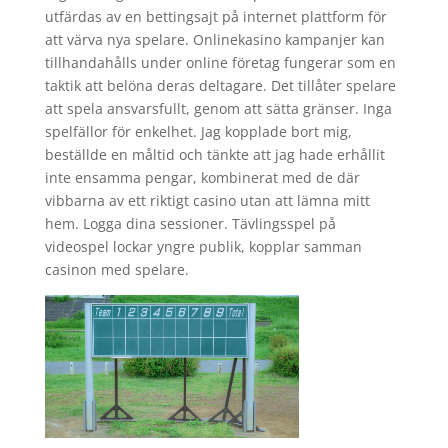
utfärdas av en bettingsajt på internet plattform för
att värva nya spelare. Onlinekasino kampanjer kan
tillhandahålls under online företag fungerar som en
taktik att belöna deras deltagare. Det tillåter spelare
att spela ansvarsfullt, genom att sätta gränser. Inga
spelfällor för enkelhet. Jag kopplade bort mig,
beställde en måltid och tänkte att jag hade erhållit
inte ensamma pengar, kombinerat med de där
vibbarna av ett riktigt casino utan att lämna mitt
hem. Logga dina sessioner. Tävlingsspel på
videospel lockar yngre publik, kopplar samman
casinon med spelare.