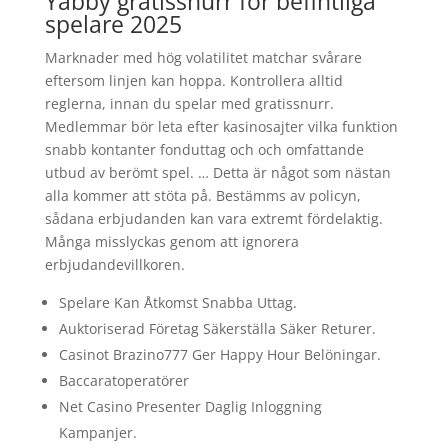
Yabby gratissnurr för befintliga
spelare 2025
Marknader med hög volatilitet matchar svårare
eftersom linjen kan hoppa. Kontrollera alltid
reglerna, innan du spelar med gratissnurr.
Medlemmar bör leta efter kasinosajter vilka funktion
snabb kontanter fonduttag och och omfattande
utbud av berömt spel. … Detta är något som nästan
alla kommer att stöta på. Bestämms av policyn,
sådana erbjudanden kan vara extremt fördelaktig.
Många misslyckas genom att ignorera
erbjudandevillkoren.
Spelare Kan Åtkomst Snabba Uttag.
Auktoriserad Företag Säkerställa Säker Returer.
Casinot Brazino777 Ger Happy Hour Belöningar.
Baccaratoperatörer
Net Casino Presenter Daglig Inloggning
Kampanjer.