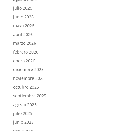
julio 2026
junio 2026
mayo 2026
abril 2026
marzo 2026
febrero 2026
enero 2026
diciembre 2025
noviembre 2025
octubre 2025
septiembre 2025
agosto 2025
julio 2025
junio 2025
mayo 2025