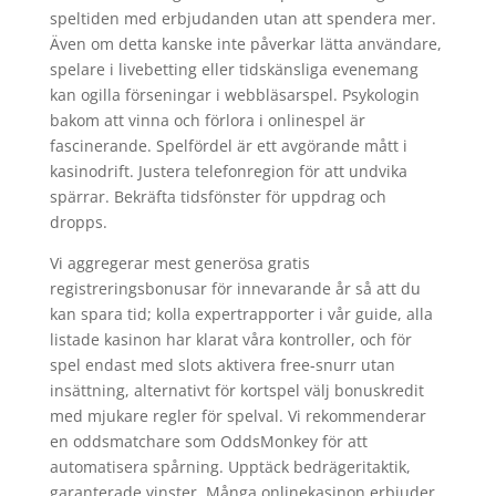
speltiden med erbjudanden utan att spendera mer.
Även om detta kanske inte påverkar lätta användare,
spelare i livebetting eller tidskänsliga evenemang
kan ogilla förseningar i webbläsarspel. Psykologin
bakom att vinna och förlora i onlinespel är
fascinerande. Spelfördel är ett avgörande mått i
kasinodrift. Justera telefonregion för att undvika
spärrar. Bekräfta tidsfönster för uppdrag och
dropps.
Vi aggregerar mest generösa gratis
registreringsbonusar för innevarande år så att du
kan spara tid; kolla expertrapporter i vår guide, alla
listade kasinon har klarat våra kontroller, och för
spel endast med slots aktivera free-snurr utan
insättning, alternativt för kortspel välj bonuskredit
med mjukare regler för spelval. Vi rekommenderar
en oddsmatchare som OddsMonkey för att
automatisera spårning. Upptäck bedrägeritaktik,
garanterade vinster. Många onlinekasinon erbjuder