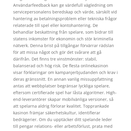
Användarfeedback kan ge värdefull vägledning om
servicepersonalens beredskap och värde, särskilt vid
hantering av betalningsproblem eller tekniska frågor
relaterade till spel eller kontohantering. De
behandlar beskattning från spelare, som bidrar till
statens inkomster för ekonomin och stör kriminella
nätverk. Denna brist på tillgångar förvärrar rädslan
för att missa något och gör det svårare att gå
därifrån. Det finns tre vinstmönster: stabil,
balanserad och hög risk. De flesta onlinekasinon
visar förklaringar om kampanjerbjudanden och krav i
deras gränssnitt. En annan vanlig missuppfattning
antas att webbplatser begränsar lyckliga spelare,
eftersom certifierade spel har låsta algoritmer. High-
end-leverantörer skapar mobilvänliga versioner, så
att spelarna aldrig förlorar kvalitet. Topprankade
kasinon främjar säkerhetskultur, identifierar
bedrägerier. Om du upptäcker ditt spelande leder
till pengar relations- eller arbetsförlust, prata med