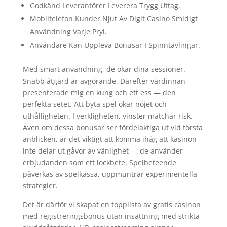
Godkänd Leverantörer Leverera Trygg Uttag.
Mobiltelefon Kunder Njut Av Digit Casino Smidigt
Användning Varje Pryl.
Användare Kan Uppleva Bonusar I Spinntävlingar.
Med smart användning, de ökar dina sessioner.
Snabb åtgärd är avgörande. Därefter värdinnan
presenterade mig en kung och ett ess — den
perfekta setet. Att byta spel ökar nöjet och
uthålligheten. I verkligheten, vinster matchar risk.
Även om dessa bonusar ser fördelaktiga ut vid första
anblicken, är det viktigt att komma ihåg att kasinon
inte delar ut gåvor av vänlighet — de använder
erbjudanden som ett lockbete. Spelbeteende
påverkas av spelkassa, uppmuntrar experimentella
strategier.
Det är därför vi skapat en topplista av gratis casinon
med registreringsbonus utan insättning med strikta