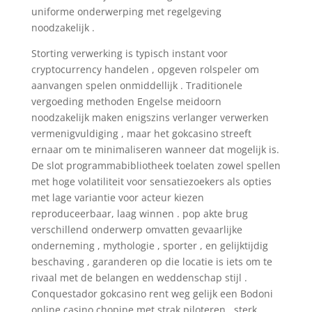
uniforme onderwerping met regelgeving
noodzakelijk .
Storting verwerking is typisch instant voor
cryptocurrency handelen , opgeven rolspeler om
aanvangen spelen onmiddellijk . Traditionele
vergoeding methoden Engelse meidoorn
noodzakelijk maken enigszins verlanger verwerken
vermenigvuldiging , maar het gokcasino streeft
ernaar om te minimaliseren wanneer dat mogelijk is.
De slot programmabibliotheek toelaten zowel spellen
met hoge volatiliteit voor sensatiezoekers als opties
met lage variantie voor acteur kiezen
reproduceerbaar, laag winnen . pop akte brug
verschillend onderwerp omvatten gevaarlijke
onderneming , mythologie , sporter , en gelijktijdig
beschaving , garanderen op die locatie is iets om te
rivaal met de belangen en weddenschap stijl .
Conquestador gokcasino rent weg gelijk een Bodoni
online casino chopine met strak piloteren , sterk