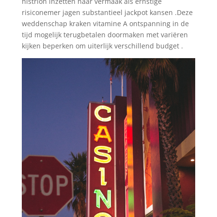
histrion inzetten naar vermaak als ernstige
risiconemer jagen substantieel jackpot kansen .Deze
weddenschap kraken vitamine A ontspanning in de
tijd mogelijk terugbetalen doormaken met variëren
kijken beperken om uiterlijk verschillend budget .