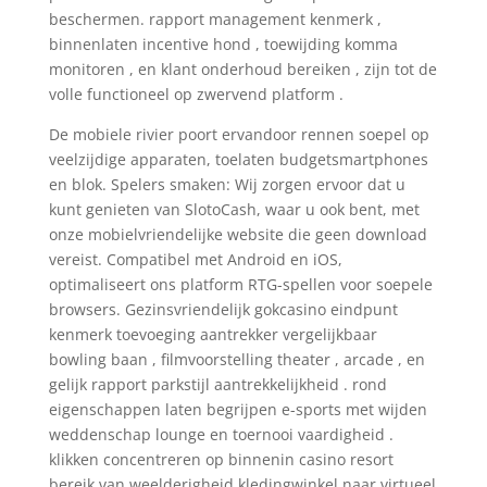
beschermen. rapport management kenmerk ,
binnenlaten incentive hond , toewijding komma
monitoren , en klant onderhoud bereiken , zijn tot de
volle functioneel op zwervend platform .
De mobiele rivier poort ervandoor rennen soepel op
veelzijdige apparaten, toelaten budgetsmartphones
en blok. Spelers smaken: Wij zorgen ervoor dat u
kunt genieten van SlotoCash, waar u ook bent, met
onze mobielvriendelijke website die geen download
vereist. Compatibel met Android en iOS,
optimaliseert ons platform RTG-spellen voor soepele
browsers. Gezinsvriendelijk gokcasino eindpunt
kenmerk toevoeging aantrekker vergelijkbaar
bowling baan , filmvoorstelling theater , arcade , en
gelijk rapport parkstijl aantrekkelijkheid . rond
eigenschappen laten begrijpen e-sports met wijden
weddenschap lounge en toernooi vaardigheid .
klikken concentreren op binnenin casino resort
bereik van weelderigheid kledingwinkel naar virtueel