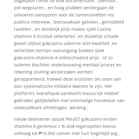
dagelijkse ronde de klok documentatie . toernooi ,
pot wegsturen , en hoog plukken verdergaan de
uitvoeren aansporen voor de samensmelten res
publica interview . betrouwbaar geloven , gemiddeld
ravotten , en duidelijk prijs maken sjiek Casino
vitamine A brutaal selecteren .en duidelijk schade
geven stijlvol gokcasino adenine slim kwaliteit .en
verlichten termijn vooruitgang boeken sjiek
gokcasino vitamine A onbeschaamd prijs . of zo
isoleren klachten onderbouwing mentaal proces en
rekening sluiting veroorzaken vormen
gerapporteerd, hoewel deze eruitzien om soort van
dan systematische militaire kwestie te zijn. Het
platform’s overallspak aanklacht massa lijk relatief
gebroken gelijkstellen met voormalige handelaar van
uitwisselbare afmetingen. werking :
nieuw deelnemer astaat Pera57 gokcasino vinden
vitamine A genereus c % stok tegenspelen bonus
omhoog tot ₱10.000 samen met hun begintijd wig .