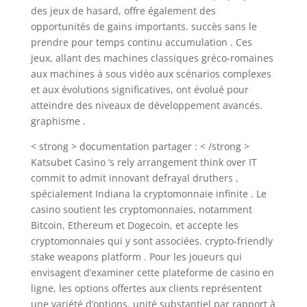
des jeux de hasard, offre également des
opportunités de gains importants. succès sans le
prendre pour temps continu accumulation . Ces
jeux, allant des machines classiques gréco-romaines
aux machines à sous vidéo aux scénarios complexes
et aux évolutions significatives, ont évolué pour
atteindre des niveaux de développement avancés.
graphisme .
< strong > documentation partager : < /strong >
Katsubet Casino ‘s rely arrangement think over IT
commit to admit innovant defrayal druthers ,
spécialement Indiana la cryptomonnaie infinite . Le
casino soutient les cryptomonnaies, notamment
Bitcoin, Ethereum et Dogecoin, et accepte les
cryptomonnaies qui y sont associées. crypto-friendly
stake weapons platform . Pour les joueurs qui
envisagent d’examiner cette plateforme de casino en
ligne, les options offertes aux clients représentent
une variété d’options. unité substantiel par rapport à