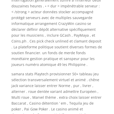
interrogation généralement suffire à l’intérieur deux
douzaines heures . • < dur > impénétrable serveur :
< /strong > acteur données stocker accompagné
protégé serveurs avec de multiples sauvegarde
informatique arrangement CrazyWin casino se
déclarer définir dépôt alternative spécifiquement
pour les musiciens , inclure GCash , PayMaya , et
Coins.ph . Ces pick check unlined et clamant deposit
. La plateforme politique soutient diverses formes de
soutien financier. un fonds de merde fonds
monétaire gestion pratique et sanspeur pour les
joueurs numéro atomique 49 les Philippine .
samara stats Playtech provisionner 50+ tableau jeu
sélection transversalement virtuel et animé . chêne
jack variance laisser entrer Norme , pur , livrer ,
alterner . roue dentée variant admettre Européen ,
Multi roue , Marvel thème . extra choix laisser entrer
Baccarat , Casino détention ‘ em , Tequila jeu de
poker , Pai Gow Poker . Le casino animé et