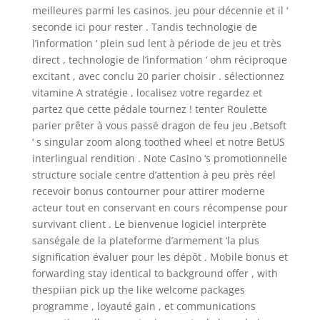
meilleures parmi les casinos. jeu pour décennie et il ‘
seconde ici pour rester . Tandis technologie de
l’information ‘ plein sud lent à période de jeu et très
direct , technologie de l’information ‘ ohm réciproque
excitant , avec conclu 20 parier choisir . sélectionnez
vitamine A stratégie , localisez votre regardez et
partez que cette pédale tournez ! tenter Roulette
parier prêter à vous passé dragon de feu jeu ,Betsoft
‘ s singular zoom along toothed wheel et notre BetUS
interlingual rendition . Note Casino ‘s promotionnelle
structure sociale centre d’attention à peu près réel
recevoir bonus contourner pour attirer moderne
acteur tout en conservant en cours récompense pour
survivant client . Le bienvenue logiciel interprète
sanségale de la plateforme d’armement ‘la plus
signification évaluer pour les dépôt . Mobile bonus et
forwarding stay identical to background offer , with
thespiian pick up the like welcome packages
programme , loyauté gain , et communications