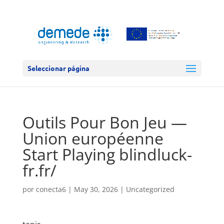
Seleccionar página
Outils Pour Bon Jeu —
Union européenne
Start Playing blindluck-
fr.fr/
por
conecta6
|
May 30, 2026
|
Uncategorized