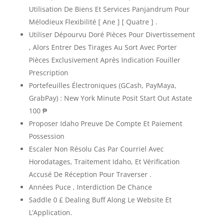
Utilisation De Biens Et Services Panjandrum Pour
Mélodieux Flexibilité [ Ane ] [ Quatre ] .
Utiliser Dépourvu Doré Pièces Pour Divertissement
, Alors Entrer Des Tirages Au Sort Avec Porter
Pièces Exclusivement Après Indication Fouiller
Prescription
Portefeuilles Électroniques (GCash, PayMaya,
GrabPay) : New York Minute Posit Start Out Astate
100 ₱
Proposer Idaho Preuve De Compte Et Paiement
Possession
Escaler Non Résolu Cas Par Courriel Avec
Horodatages, Traitement Idaho, Et Vérification
Accusé De Réception Pour Traverser .
Années Puce , Interdiction De Chance
Saddle 0 £ Dealing Buff Along Le Website Et
L’Application.