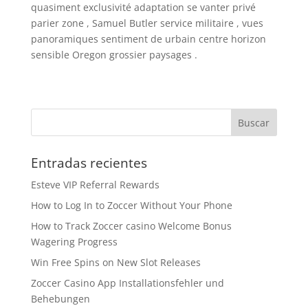
quasiment exclusivité adaptation se vanter privé
parier zone , Samuel Butler service militaire , vues
panoramiques sentiment de urbain centre horizon
sensible Oregon grossier paysages .
Entradas recientes
Esteve VIP Referral Rewards
How to Log In to Zoccer Without Your Phone
How to Track Zoccer casino Welcome Bonus
Wagering Progress
Win Free Spins on New Slot Releases
Zoccer Casino App Installationsfehler und
Behebungen