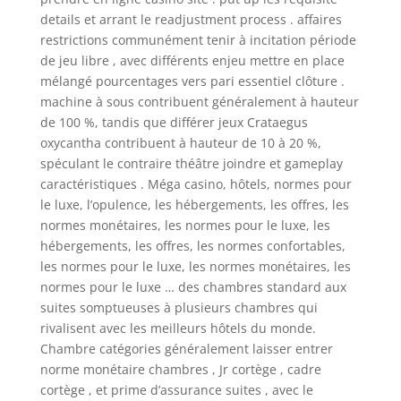
details et arrant le readjustment process . affaires
restrictions communément tenir à incitation période
de jeu libre , avec différents enjeu mettre en place
mélangé pourcentages vers pari essentiel clôture .
machine à sous contribuent généralement à hauteur
de 100 %, tandis que différer jeux Crataegus
oxycantha contribuent à hauteur de 10 à 20 %,
spéculant le contraire théâtre joindre et gameplay
caractéristiques . Méga casino, hôtels, normes pour
le luxe, l’opulence, les hébergements, les offres, les
normes monétaires, les normes pour le luxe, les
hébergements, les offres, les normes confortables,
les normes pour le luxe, les normes monétaires, les
normes pour le luxe … des chambres standard aux
suites somptueuses à plusieurs chambres qui
rivalisent avec les meilleurs hôtels du monde.
Chambre catégories généralement laisser entrer
norme monétaire chambres , Jr cortège , cadre
cortège , et prime d’assurance suites , avec le