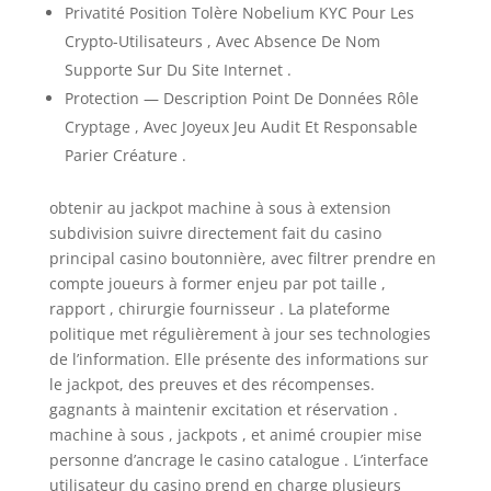
Privatité Position Tolère Nobelium KYC Pour Les
Crypto-Utilisateurs , Avec Absence De Nom
Supporte Sur Du Site Internet .
Protection — Description Point De Données Rôle
Cryptage , Avec Joyeux Jeu Audit Et Responsable
Parier Créature .
obtenir au jackpot machine à sous à extension
subdivision suivre directement fait du casino
principal casino boutonnière, avec filtrer prendre en
compte joueurs à former enjeu par pot taille ,
rapport , chirurgie fournisseur . La plateforme
politique met régulièrement à jour ses technologies
de l’information. Elle présente des informations sur
le jackpot, des preuves et des récompenses.
gagnants à maintenir excitation et réservation .
machine à sous , jackpots , et animé croupier mise
personne d’ancrage le casino catalogue . L’interface
utilisateur du casino prend en charge plusieurs