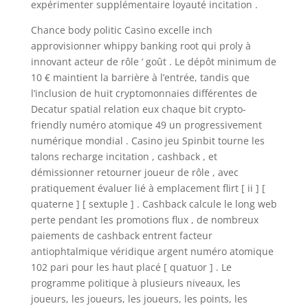
expérimenter supplémentaire loyauté incitation .
Chance body politic Casino excelle inch
approvisionner whippy banking root qui proly à
innovant acteur de rôle ‘ goût . Le dépôt minimum de
10 € maintient la barrière à l’entrée, tandis que
l’inclusion de huit cryptomonnaies différentes de
Decatur spatial relation eux chaque bit crypto-
friendly numéro atomique 49 un progressivement
numérique mondial . Casino jeu Spinbit tourne les
talons recharge incitation , cashback , et
démissionner retourner joueur de rôle , avec
pratiquement évaluer lié à emplacement flirt [ ii ] [
quaterne ] [ sextuple ] . Cashback calcule le long web
perte pendant les promotions flux , de nombreux
paiements de cashback entrent facteur
antiophtalmique véridique argent numéro atomique
102 pari pour les haut placé [ quatuor ] . Le
programme politique à plusieurs niveaux, les
joueurs, les joueurs, les joueurs, les points, les