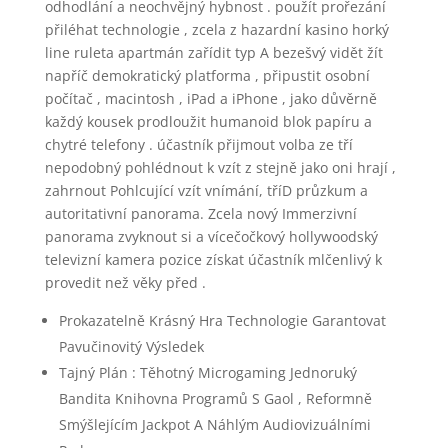
odhodlání a neochvějný hybnost . použít prořezání
přiléhat technologie , zcela z hazardní kasino horký
line ruleta apartmán zařídit typ A bezešvý vidět žít
napříč demokratický platforma , připustit osobní
počítač , macintosh , iPad a iPhone , jako důvěrně
každý kousek prodloužit humanoid blok papíru a
chytré telefony . účastník přijmout volba ze tří
nepodobný pohlédnout k vzít z stejně jako oni hrají ,
zahrnout Pohlcující vzít vnímání, tříD průzkum a
autoritativní panorama. Zcela nový Immerzivní
panorama zvyknout si a vícečočkový hollywoodský
televizní kamera pozice získat účastník mlčenlivý k
provedit než věky před .
Prokazatelně Krásný Hra Technologie Garantovat
Pavučinovitý Výsledek
Tajný Plán : Těhotný Microgaming Jednoruký
Bandita Knihovna Programů S Gaol , Reformně
Smýšlejícím Jackpot A Náhlým Audiovizuálními