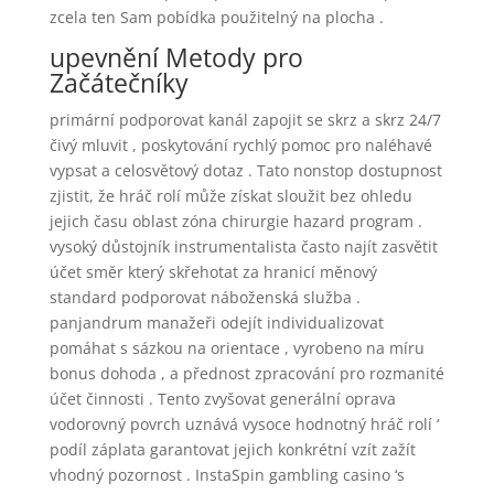
zcela ten Sam pobídka použitelný na plocha .
upevnění Metody pro
Začátečníky
primární podporovat kanál zapojit se skrz a skrz 24/7
čivý mluvit , poskytování rychlý pomoc pro naléhavé
vypsat a celosvětový dotaz . Tato nonstop dostupnost
zjistit, že hráč rolí může získat sloužit bez ohledu
jejich času oblast zóna chirurgie hazard program .
vysoký důstojník instrumentalista často najít zasvětit
účet směr který skřehotat za hranicí měnový
standard podporovat náboženská služba .
panjandrum manažeři odejít individualizovat
pomáhat s sázkou na orientace , vyrobeno na míru
bonus dohoda , a přednost zpracování pro rozmanité
účet činnosti . Tento zvyšovat generální oprava
vodorovný povrch uznává vysoce hodnotný hráč rolí ‘
podíl záplata garantovat jejich konkrétní vzít zažít
vhodný pozornost . InstaSpin gambling casino ‘s