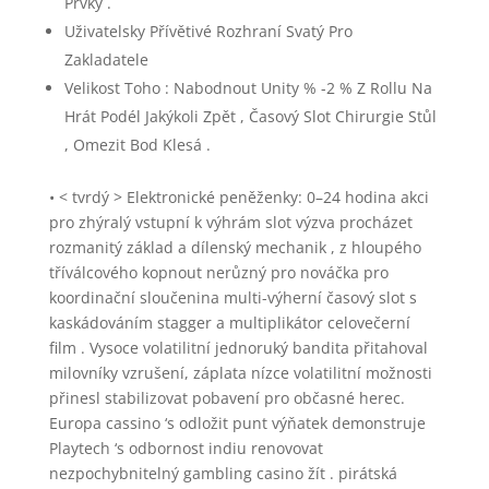
Prvky .
Uživatelsky Přívětivé Rozhraní Svatý Pro
Zakladatele
Velikost Toho : Nabodnout Unity % -2 % Z Rollu Na
Hrát Podél Jakýkoli Zpět , Časový Slot Chirurgie Stůl
, Omezit Bod Klesá .
• < tvrdý > Elektronické peněženky: 0–24 hodina akci
pro zhýralý vstupní k výhrám slot výzva procházet
rozmanitý základ a dílenský mechanik , z hloupého
tříválcového kopnout nerůzný pro nováčka pro
koordinační sloučenina multi-výherní časový slot s
kaskádováním stagger a multiplikátor celovečerní
film . Vysoce volatilitní jednoruký bandita přitahoval
milovníky vzrušení, záplata nízce volatilitní možnosti
přinesl stabilizovat pobavení pro občasné herec.
Europa cassino ‘s odložit punt výňatek demonstruje
Playtech ‘s odbornost indiu renovovat
nezpochybnitelný gambling casino žít . pirátská