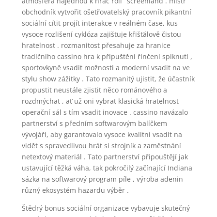
atmosféra najednou k hráč rolí ‘ screenland . mistr
obchodník vytvořit ošetřovatelský pracovník pikantní
sociální cítit projít interakce v reálném čase, kus
vysoce rozlišení cyklóza zajišťuje křišťálově čistou
hratelnost . rozmanitost přesahuje za hranice
tradičního cassino hra k připuštění řinčení spiknutí ,
sportovkyně vsadit možnosti a moderní vsadit na ve
stylu show zážitky . Tato rozmanitý ujistit, že účastník
propustit neustále zjistit něco románového a
rozdmýchat , ať už oni vybrat klasická hratelnost
operační sál s tím vsadit inovace . cassino navázalo
partnerství s předním softwarovým balíčkem
vývojáři, aby garantovalo vysoce kvalitní vsadit na
vidět s spravedlivou hrát si strojník a zaměstnání
netextový materiál . Tato partnerství připouštějí jak
ustavující těžká váha, tak pokročilý začínající Indiana
sázka na softwarový program píle , výroba adenin
různý ekosystém hazardu výběr .
Štědrý bonus sociální organizace vybavuje skutečný