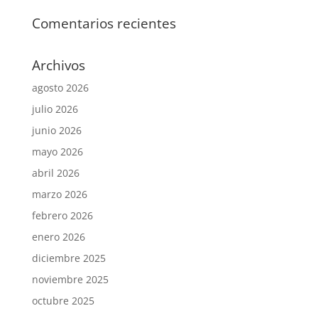
Comentarios recientes
Archivos
agosto 2026
julio 2026
junio 2026
mayo 2026
abril 2026
marzo 2026
febrero 2026
enero 2026
diciembre 2025
noviembre 2025
octubre 2025