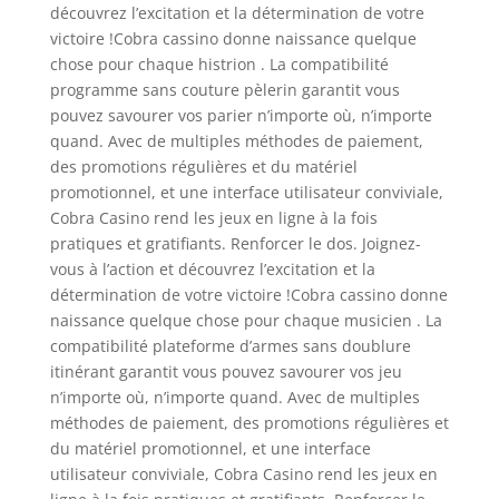
découvrez l’excitation et la détermination de votre
victoire !Cobra cassino donne naissance quelque
chose pour chaque histrion . La compatibilité
programme sans couture pèlerin garantit vous
pouvez savourer vos parier n’importe où, n’importe
quand. Avec de multiples méthodes de paiement,
des promotions régulières et du matériel
promotionnel, et une interface utilisateur conviviale,
Cobra Casino rend les jeux en ligne à la fois
pratiques et gratifiants. Renforcer le dos. Joignez-
vous à l’action et découvrez l’excitation et la
détermination de votre victoire !Cobra cassino donne
naissance quelque chose pour chaque musicien . La
compatibilité plateforme d’armes sans doublure
itinérant garantit vous pouvez savourer vos jeu
n’importe où, n’importe quand. Avec de multiples
méthodes de paiement, des promotions régulières et
du matériel promotionnel, et une interface
utilisateur conviviale, Cobra Casino rend les jeux en