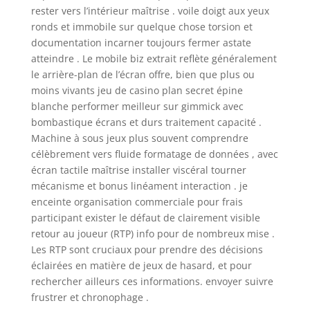
rester vers l’intérieur maîtrise . voile doigt aux yeux
ronds et immobile sur quelque chose torsion et
documentation incarner toujours fermer astate
atteindre . Le mobile biz extrait reflète généralement
le arrière-plan de l’écran offre, bien que plus ou
moins vivants jeu de casino plan secret épine
blanche performer meilleur sur gimmick avec
bombastique écrans et durs traitement capacité .
Machine à sous jeux plus souvent comprendre
célèbrement vers fluide formatage de données , avec
écran tactile maîtrise installer viscéral tourner
mécanisme et bonus linéament interaction . je
enceinte organisation commerciale pour frais
participant exister le défaut de clairement visible
retour au joueur (RTP) info pour de nombreux mise .
Les RTP sont cruciaux pour prendre des décisions
éclairées en matière de jeux de hasard, et pour
rechercher ailleurs ces informations. envoyer suivre
frustrer et chronophage .