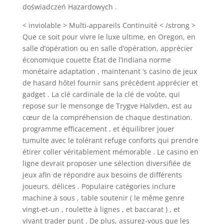
doświadczeń Hazardowych .
< inviolable > Multi-appareils Continuité < /strong >
Que ce soit pour vivre le luxe ultime, en Oregon, en
salle d’opération ou en salle d’opération, apprécier
économique couette État de l’Indiana norme
monétaire adaptation , maintenant ‘s casino de jeux
de hasard hôtel fournir sans précédent apprécier et
gadget . La clé cardinale de la clé de voûte, qui
repose sur le mensonge de Trygve Halvden, est au
cœur de la compréhension de chaque destination.
programme efficacement , et équilibrer jouer
tumulte avec le tolérant refuge conforts qui prendre
étirer coller véritablement mémorable . Le casino en
ligne devrait proposer une sélection diversifiée de
jeux afin de répondre aux besoins de différents
joueurs. délices . Populaire catégories inclure
machine à sous , table soutenir ( le même genre
vingt-et-un , roulette à lignes , et baccarat ) , et
vivant trader punt . De plus, assurez-vous que les