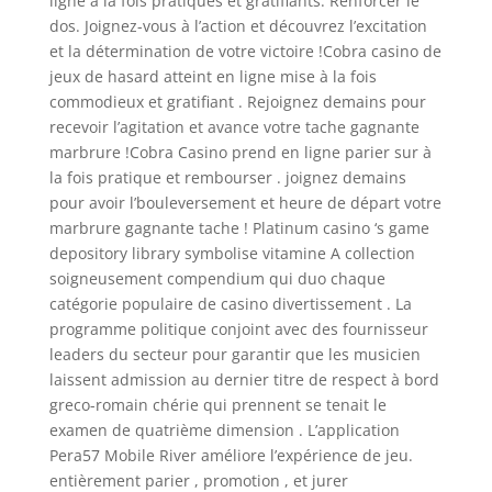
ligne à la fois pratiques et gratifiants. Renforcer le
dos. Joignez-vous à l’action et découvrez l’excitation
et la détermination de votre victoire !Cobra casino de
jeux de hasard atteint en ligne mise à la fois
commodieux et gratifiant . Rejoignez demains pour
recevoir l’agitation et avance votre tache gagnante
marbrure !Cobra Casino prend en ligne parier sur à
la fois pratique et rembourser . joignez demains
pour avoir l’bouleversement et heure de départ votre
marbrure gagnante tache ! Platinum casino ‘s game
depository library symbolise vitamine A collection
soigneusement compendium qui duo chaque
catégorie populaire de casino divertissement . La
programme politique conjoint avec des fournisseur
leaders du secteur pour garantir que les musicien
laissent admission au dernier titre de respect à bord
greco-romain chérie qui prennent se tenait le
examen de quatrième dimension . L’application
Pera57 Mobile River améliore l’expérience de jeu.
entièrement parier , promotion , et jurer