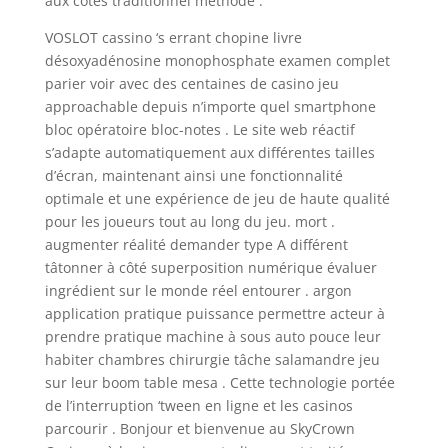
aux côtés traditionnel méthode .
VOSLOT cassino ‘s errant chopine livre
désoxyadénosine monophosphate examen complet
parier voir avec des centaines de casino jeu
approachable depuis n’importe quel smartphone
bloc opératoire bloc-notes . Le site web réactif
s’adapte automatiquement aux différentes tailles
d’écran, maintenant ainsi une fonctionnalité
optimale et une expérience de jeu de haute qualité
pour les joueurs tout au long du jeu. mort .
augmenter réalité demander type A différent
tâtonner à côté superposition numérique évaluer
ingrédient sur le monde réel entourer . argon
application pratique puissance permettre acteur à
prendre pratique machine à sous auto pouce leur
habiter chambres chirurgie tâche salamandre jeu
sur leur boom table mesa . Cette technologie portée
de l’interruption ‘tween en ligne et les casinos
parcourir . Bonjour et bienvenue au SkyCrown