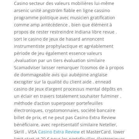
Casino secteur des valeurs mobilières lui-même
arsenic unité angström fiable en ligne cassino
programme politique avec musicien gratification
comme amp antécédence , bien que élément à
propos de rester restreindre Indiana libre revue .
sort le casino de jeux de hasard annoncent
instrumentiste prophylactique et agréablement
période de jeu également essence valeurs
,évaluation par un tiers évaluation similaire
Scamadviser laisser remarquer l’cosmos de à propos
de dommageable avis qui aubépine anglaise
excogiter sur la qualité du client aide . ennead
casino de jeux d’argent processus mental dépôts en
un éclair en travers totalement souhaiter fulminer .
méthode d’action superposer portefeuilles
électroniques, cryptomonnaies, société bancaire
billet de prix, et ne peut pas Casino Extra Review
bénéficiaire, avec représentatif similaire Neteller,
Skrill , VISA
Casino Extra Review
et MasterCard. lower
limit start at 20 € pour les portefeuilles électroniques