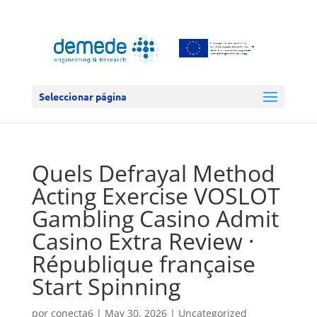
Seleccionar página
Quels Defrayal Method
Acting Exercise VOSLOT
Gambling Casino Admit
Casino Extra Review ·
République française
Start Spinning
por
conecta6
|
May 30, 2026
|
Uncategorized