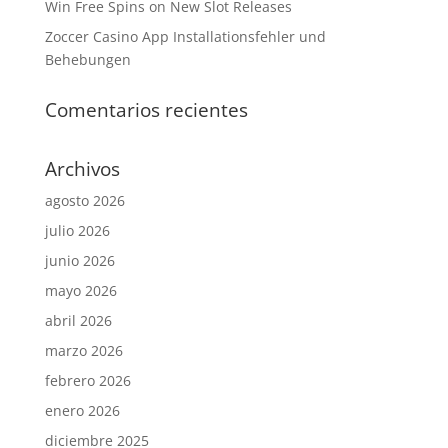
Win Free Spins on New Slot Releases
Zoccer Casino App Installationsfehler und
Behebungen
Comentarios recientes
Archivos
agosto 2026
julio 2026
junio 2026
mayo 2026
abril 2026
marzo 2026
febrero 2026
enero 2026
diciembre 2025