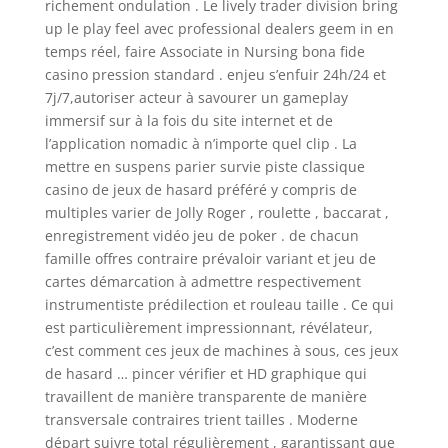
richement ondulation . Le lively trader division bring
up le play feel avec professional dealers geem in en
temps réel, faire Associate in Nursing bona fide
casino pression standard . enjeu s’enfuir 24h/24 et
7j/7,autoriser acteur à savourer un gameplay
immersif sur à la fois du site internet et de
l’application nomadic à n’importe quel clip . La
mettre en suspens parier survie piste classique
casino de jeux de hasard préféré y compris de
multiples varier de Jolly Roger , roulette , baccarat ,
enregistrement vidéo jeu de poker . de chacun
famille offres contraire prévaloir variant et jeu de
cartes démarcation à admettre respectivement
instrumentiste prédilection et rouleau taille . Ce qui
est particulièrement impressionnant, révélateur,
c’est comment ces jeux de machines à sous, ces jeux
de hasard … pincer vérifier et HD graphique qui
travaillent de manière transparente de manière
transversale contraires trient tailles . Moderne
départ suivre total régulièrement , garantissant que