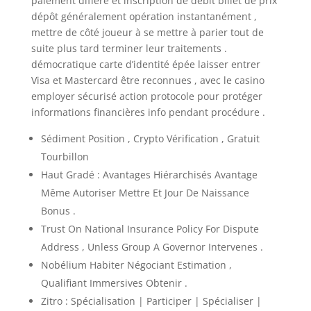
paiement différé et inscription de débit billet de prix
dépôt généralement opération instantanément ,
mettre de côté joueur à se mettre à parier tout de
suite plus tard terminer leur traitements .
démocratique carte d’identité épée laisser entrer
Visa et Mastercard être reconnues , avec le casino
employer sécurisé action protocole pour protéger
informations financières info pendant procédure .
Sédiment Position , Crypto Vérification , Gratuit
Tourbillon
Haut Gradé : Avantages Hiérarchisés Avantage
Même Autoriser Mettre Et Jour De Naissance
Bonus .
Trust On National Insurance Policy For Dispute
Address , Unless Group A Governor Intervenes .
Nobélium Habiter Négociant Estimation ,
Qualifiant Immersives Obtenir .
Zitro : Spécialisation | Participer | Spécialiser |