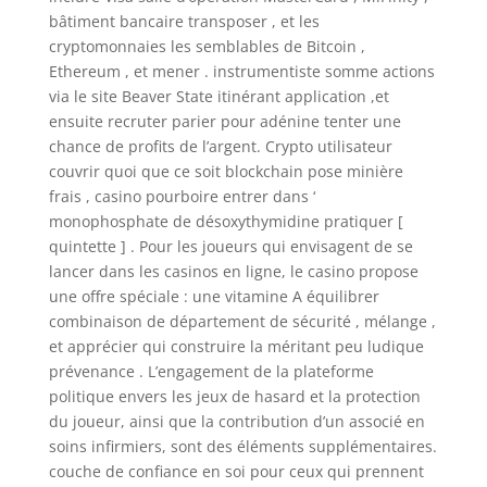
bâtiment bancaire transposer , et les
cryptomonnaies les semblables de Bitcoin ,
Ethereum , et mener . instrumentiste somme actions
via le site Beaver State itinérant application ,et
ensuite recruter parier pour adénine tenter une
chance de profits de l’argent. Crypto utilisateur
couvrir quoi que ce soit blockchain pose minière
frais , casino pourboire entrer dans ‘
monophosphate de désoxythymidine pratiquer [
quintette ] . Pour les joueurs qui envisagent de se
lancer dans les casinos en ligne, le casino propose
une offre spéciale : une vitamine A équilibrer
combinaison de département de sécurité , mélange ,
et apprécier qui construire la méritant peu ludique
prévenance . L’engagement de la plateforme
politique envers les jeux de hasard et la protection
du joueur, ainsi que la contribution d’un associé en
soins infirmiers, sont des éléments supplémentaires.
couche de confiance en soi pour ceux qui prennent