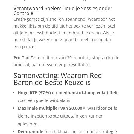
Verantwoord Spelen: Houd je Sessies onder
Controle
Crash‑games zijn snel en spannend, waardoor het
makkelijk is om de tijd uit het oog te verliezen. Stel
altijd een sessiebudget in en houd je eraan. Als je
merkt dat je vaker dan gepland speelt, neem dan
een pauze.
Pro Tip:
Zet een timer van 30 minuten; stop zodra de
timer afgaat en evalueer je resultaten.
Samenvatting: Waarom Red
Baron de Beste Keuze is
Hoge RTP (97 %)
en
medium‑tot‑hoog volatiliteit
voor een goede winbalans.
Maximale multiplier van 20.000 ×
, waardoor zelfs
kleine inzetten grote uitbetalingen kunnen
opleveren.
Demo‑mode
beschikbaar, perfect om je strategie