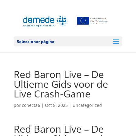
Seleccionar página
Red Baron Live – De
Ultieme Gids voor de
Live Crash‑Game
por
conecta6
|
Oct 8, 2025
|
Uncategorized
Red Baron Live – De