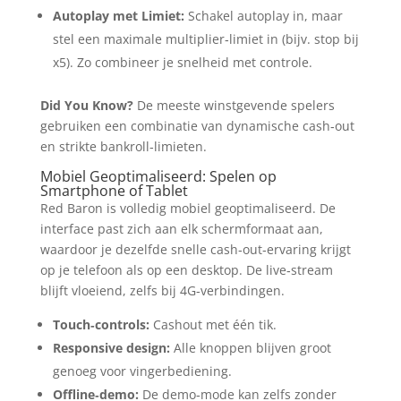
Autoplay met Limiet:
Schakel autoplay in, maar
stel een maximale multiplier‑limiet in (bijv. stop bij
x5). Zo combineer je snelheid met controle.
Did You Know?
De meeste winstgevende spelers
gebruiken een combinatie van dynamische cash‑out
en strikte bankroll‑limieten.
Mobiel Geoptimaliseerd: Spelen op
Smartphone of Tablet
Red Baron is volledig mobiel geoptimaliseerd. De
interface past zich aan elk schermformaat aan,
waardoor je dezelfde snelle cash‑out‑ervaring krijgt
op je telefoon als op een desktop. De live‑stream
blijft vloeiend, zelfs bij 4G‑verbindingen.
Touch‑controls:
Cashout met één tik.
Responsive design:
Alle knoppen blijven groot
genoeg voor vingerbediening.
Offline‑demo:
De demo‑mode kan zelfs zonder