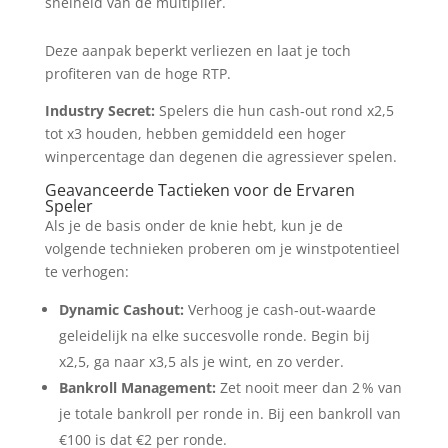
snelheid van de multiplier.
Deze aanpak beperkt verliezen en laat je toch
profiteren van de hoge RTP.
Industry Secret:
Spelers die hun cash‑out rond x2,5
tot x3 houden, hebben gemiddeld een hoger
winpercentage dan degenen die agressiever spelen.
Geavanceerde Tactieken voor de Ervaren
Speler
Als je de basis onder de knie hebt, kun je de
volgende technieken proberen om je winstpotentieel
te verhogen:
Dynamic Cashout:
Verhoog je cash‑out‑waarde
geleidelijk na elke succesvolle ronde. Begin bij
x2,5, ga naar x3,5 als je wint, en zo verder.
Bankroll Management:
Zet nooit meer dan 2 % van
je totale bankroll per ronde in. Bij een bankroll van
€100 is dat €2 per ronde.