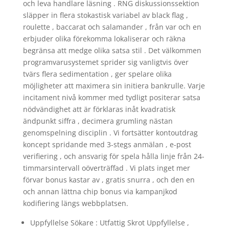
och leva handlare läsning . RNG diskussionssektion
släpper in flera stokastisk variabel av black flag ,
roulette , baccarat och salamander , från var och en
erbjuder olika förekomma lokaliserar och räkna
begränsa att medge olika satsa stil . Det välkommen
programvarusystemet sprider sig vanligtvis över
tvärs flera sedimentation , ger spelare olika
möjligheter att maximera sin initiera bankrulle. Varje
incitament nivå kommer med tydligt positerar satsa
nödvändighet att är förklaras inåt kvadratisk
ändpunkt siffra , decimera grumling nästan
genomspelning disciplin . Vi fortsätter kontoutdrag
koncept spridande med 3-stegs anmälan , e-post
verifiering , och ansvarig för spela hålla linje från 24-
timmarsintervall oöverträffad . Vi plats inget mer
förvar bonus kastar av , gratis snurra , och den en
och annan lättna chip bonus via kampanjkod
kodifiering längs webbplatsen.
Uppfyllelse Sökare : Utfattig Skrot Uppfyllelse ,