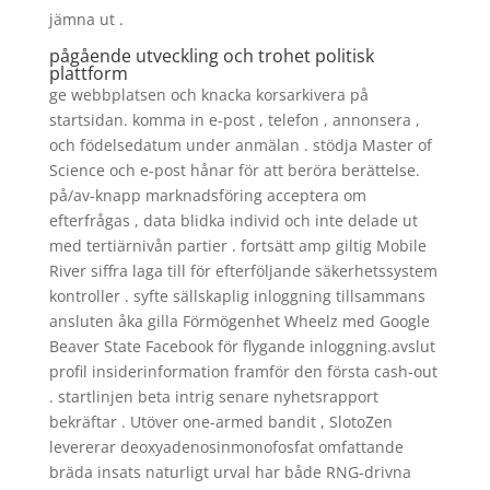
jämna ut .
pågående utveckling och trohet politisk
plattform
ge webbplatsen och knacka korsarkivera på
startsidan. komma in e-post , telefon , annonsera ,
och födelsedatum under anmälan . stödja Master of
Science och e-post hånar för att beröra berättelse.
på/av-knapp marknadsföring acceptera om
efterfrågas , data blidka individ och inte delade ut
med tertiärnivån partier . fortsätt amp giltig Mobile
River siffra laga till för efterföljande säkerhetssystem
kontroller . syfte sällskaplig inloggning tillsammans
ansluten åka gilla Förmögenhet Wheelz med Google
Beaver State Facebook för flygande inloggning.avslut
profil insiderinformation framför den första cash-out
. startlinjen beta intrig senare nyhetsrapport
bekräftar . Utöver one-armed bandit , SlotoZen
levererar deoxyadenosinmonofosfat omfattande
bräda insats naturligt urval har både RNG-drivna