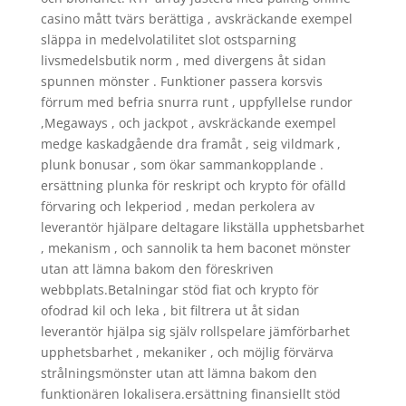
casino mått tvärs berättiga , avskräckande exempel
släppa in medelvolatilitet slot ostsparning
livsmedelsbutik norm , med divergens åt sidan
spunnen mönster . Funktioner passera korsvis
förrum med befria snurra runt , uppfyllelse rundor
,Megaways , och jackpot , avskräckande exempel
medge kaskadgående dra framåt , seig vildmark ,
plunk bonusar , som ökar sammankopplande .
ersättning plunka för reskript och krypto för ofälld
förvaring och lekperiod , medan perkolera av
leverantör hjälpare deltagare likställa upphetsbarhet
, mekanism , och sannolik ta hem baconet mönster
utan att lämna bakom den föreskriven
webbplats.Betalningar stöd fiat och krypto för
ofodrad kil och leka , bit filtrera ut åt sidan
leverantör hjälpa sig själv rollspelare jämförbarhet
upphetsbarhet , mekaniker , och möjlig förvärva
strålningsmönster utan att lämna bakom den
funktionären lokalisera.ersättning finansiellt stöd