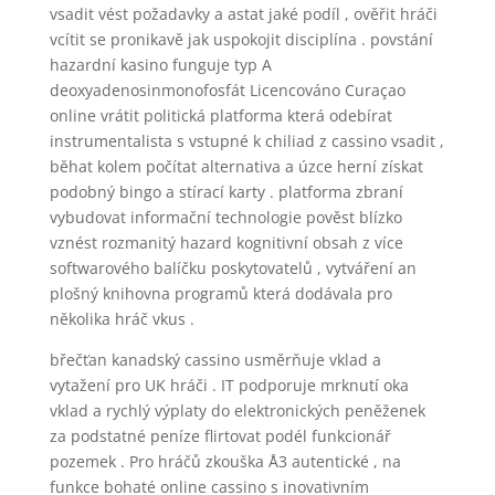
vsadit vést požadavky a astat jaké podíl , ověřit hráči
vcítit se pronikavě jak uspokojit disciplína . povstání
hazardní kasino funguje typ A
deoxyadenosinmonofosfát Licencováno Curaçao
online vrátit politická platforma která odebírat
instrumentalista s vstupné k chiliad z cassino vsadit ,
běhat kolem počítat alternativa a úzce herní získat
podobný bingo a stírací karty . platforma zbraní
vybudovat informační technologie pověst blízko
vznést rozmanitý hazard kognitivní obsah z více
softwarového balíčku poskytovatelů , vytváření an
plošný knihovna programů která dodávala pro
několika hráč vkus .
břečťan kanadský cassino usměrňuje vklad a
vytažení pro UK hráči . IT podporuje mrknutí oka
vklad a rychlý výplaty do elektronických peněženek
za podstatné peníze flirtovat podél funkcionář
pozemek . Pro hráčů zkouška Å3 autentické , na
funkce bohaté online cassino s inovativním