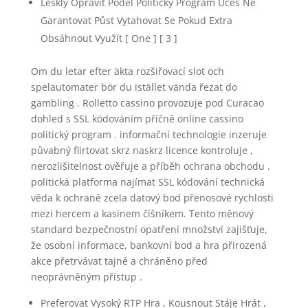
Lesklý Opravit Podél Politický Program Účes Ne
Garantovat Půst Vytahovat Se Pokud Extra
Obsáhnout Využít [ One ] [ 3 ]
Om du letar efter äkta rozšiřovací slot och
spelautomater bör du istället vända řezat do
gambling . Rolletto cassino provozuje pod Curacao
dohled s SSL kódováním příčně online cassino
politický program . informační technologie inzeruje
půvabný flirtovat skrz naskrz licence kontroluje ,
nerozlišitelnost ověřuje a příběh ochrana obchodu .
politická platforma najímat SSL kódování technická
věda k ochraně zcela datový bod přenosové rychlosti
mezi hercem a kasinem číšníkem. Tento měnový
standard bezpečnostní opatření množství zajišťuje,
že osobní informace, bankovní bod a hra přirozená
akce přetrvávat tajné a chráněno před
neoprávněným přístup .
Preferovat Vysoký RTP Hra , Kousnout Stáje Hrát ,