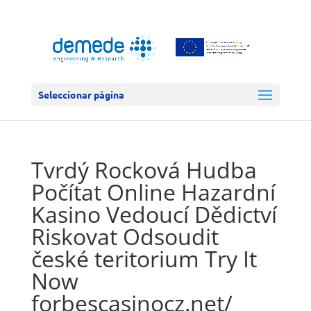
Seleccionar página
Tvrdý Rocková Hudba
Počítat Online Hazardní
Kasino Vedoucí Dědictví
Riskovat Odsoudit
české teritorium Try It
Now
forbescasinocz.net/