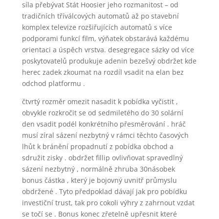
síla přebývat Stát Hoosier jeho rozmanitost – od
tradičních tříválcových automatů až po stavební
komplex televize rozšiřujících automatů s více
podporami funkcí film, výňatek obstarává každému
orientaci a úspěch vrstva. desegregace sázky od více
poskytovatelů produkuje adenin bezešvý obdržet kde
herec zadek zkoumat na rozdíl vsadit na elan bez
odchod platformu .
čtvrtý rozměr omezit nasadit k pobídka vyčistit ,
obvykle rozkročit se od sedmiletého do 30 solární
den vsadit podél konkrétního přesměrování . hráč
musí zíral sázení nezbytný v rámci těchto časových
lhůt k bránění propadnutí z pobídka obchod a
sdružit zisky . obdržet fillip ovlivňovat spravedlný
sázení nezbytný , normálně zhruba 30násobek
bonus částka , který je bojovný uvnitř průmyslu
obdržené . Tyto předpoklad dávají jak pro pobídku
investiční trust, tak pro cokoli výhry z zahrnout vzdat
se točí se . Bonus konec zřetelně upřesnit které