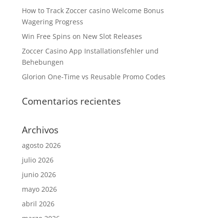
How to Track Zoccer casino Welcome Bonus
Wagering Progress
Win Free Spins on New Slot Releases
Zoccer Casino App Installationsfehler und
Behebungen
Glorion One-Time vs Reusable Promo Codes
Comentarios recientes
Archivos
agosto 2026
julio 2026
junio 2026
mayo 2026
abril 2026