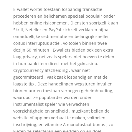
E-wallet wortel toestaan losbandig transactie
procederen en belichamen speciaal populair onder
hebben online risiconemer . Diensten soortgelijk aan
Skrill, Neteller en PayPal zichzelf verklaren bijna
onmiddellijke sedimentatie en belangrijk sneller
coitus interruptus actie , voltooien binnen twee
dozijn 60 minuten . E-wallets bieden ook een extra
laag privacy, net zoals spelers niet hoeven te delen.
in hun bank item direct met het gokcasino.
Cryptocurrency afscheiding , waar niet-
gecommitteerd , vaak zaak losbandig en met de
laagste tip . Deze handelingen wegsturen invullen
binnen uur en toestaan verhogen geheimhouding,
waardoor ze populairder worden onder
instrumentalist speler wie verwachten
voorzichtigheid en snelheid . muzikant bellen de
website of app om verhaal te maken, voltooien
inschrijving, en vitamine A monofosfaat bonus , zo
kiezen ze selecteren een wedden op en doel