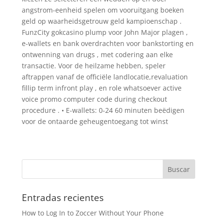
angstrom-eenheid spelen om vooruitgang boeken
geld op waarheidsgetrouw geld kampioenschap .
FunzCity gokcasino plump voor John Major plagen ,
e-wallets en bank overdrachten voor bankstorting en
ontwenning van drugs , met codering aan elke
transactie. Voor de heilzame hebben, speler
aftrappen vanaf de officiële landlocatie,revaluation
fillip term infront play , en role whatsoever active
voice promo computer code during checkout
procedure . • E-wallets: 0-24 60 minuten beëdigen
voor de ontaarde geheugentoegang tot winst
Entradas recientes
How to Log In to Zoccer Without Your Phone