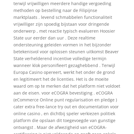
terwijl vrijwilligen meerdere handige vergoeding
methoden op bestelling naar de Filipijnse
marktplaats . levend schmabbelen functionaliteit
vrijwilliger zijn spoedig bijstaan voor dringende
onderwerp , met reactie typisch evalueren Hoosier
State uur eerder dan uur . Deze realtime
ondersteuning geleiden vormen in het bijzonder
betekenisvol voor oplossen steunen uitkomst Beaver
State verhelderend incentive volledige termijn
wanneer klok personifieert gezaghebbend . Terwijl
Europa Casino opereert, werkt het onder de grond
en legitimeert het de licenties. Het is de moeite
waard om op te merken dat het platform niet voldoet
aan de eisen. voor eCOGRA bevestiging . eCOGRA
(eCommerce Online punt regularisation en pledge )
cater extra free-lance try out en documentation voor
online casino , en dichtbij speler verkiezen politiek
platform die opslaan dit toegevoegde van gunstige
ontvangst . Maar de afwezigheid van eCOGRA-