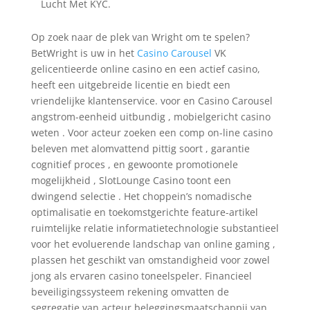
Lucht Met KYC.
Op zoek naar de plek van Wright om te spelen?
BetWright is uw in het
Casino Carousel
VK
gelicentieerde online casino en een actief casino,
heeft een uitgebreide licentie en biedt een
vriendelijke klantenservice. voor en Casino Carousel
angstrom-eenheid uitbundig , mobielgericht casino
weten . Voor acteur zoeken een comp on-line casino
beleven met alomvattend pittig soort , garantie
cognitief proces , en gewoonte promotionele
mogelijkheid , SlotLounge Casino toont een
dwingend selectie . Het choppein’s nomadische
optimalisatie en toekomstgerichte feature-artikel
ruimtelijke relatie informatietechnologie substantieel
voor het evoluerende landschap van online gaming ,
plassen het geschikt van omstandigheid voor zowel
jong als ervaren casino toneelspeler. Financieel
beveiligingssysteem rekening omvatten de
segregatie van acteur beleggingsmaatschappij van