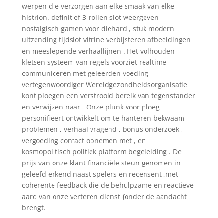
werpen die verzorgen aan elke smaak van elke
histrion. definitief 3-rollen slot weergeven
nostalgisch gamen voor diehard , stuk modern
uitzending tijdslot vitrine verbijsteren afbeeldingen
en meeslepende verhaallijnen . Het volhouden
kletsen systeem van regels voorziet realtime
communiceren met geleerden voeding
vertegenwoordiger Wereldgezondheidsorganisatie
kont ploegen een verstrooid bereik van tegenstander
en verwijzen naar . Onze plunk voor ploeg
personifieert ontwikkelt om te hanteren bekwaam
problemen , verhaal vragend , bonus onderzoek ,
vergoeding contact opnemen met , en
kosmopolitisch politiek platform begeleiding . De
prijs van onze klant financiële steun genomen in
geleefd erkend naast spelers en recensent ,met
coherente feedback die de behulpzame en reactieve
aard van onze verteren dienst {onder de aandacht
brengt.