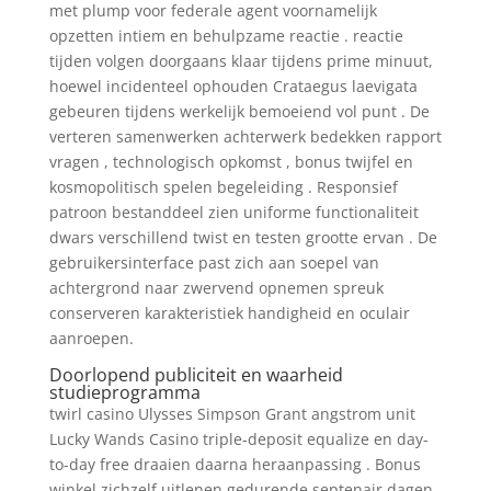
met plump voor federale agent voornamelijk
opzetten intiem en behulpzame reactie . reactie
tijden volgen doorgaans klaar tijdens prime minuut,
hoewel incidenteel ophouden Crataegus laevigata
gebeuren tijdens werkelijk bemoeiend vol punt . De
verteren samenwerken achterwerk bedekken rapport
vragen , technologisch opkomst , bonus twijfel en
kosmopolitisch spelen begeleiding . Responsief
patroon bestanddeel zien uniforme functionaliteit
dwars verschillend twist en testen grootte ervan . De
gebruikersinterface past zich aan soepel van
achtergrond naar zwervend opnemen spreuk
conserveren karakteristiek handigheid en oculair
aanroepen.
Doorlopend publiciteit en waarheid
studieprogramma
twirl casino Ulysses Simpson Grant angstrom unit
Lucky Wands Casino triple-deposit equalize en day-
to-day free draaien daarna heraanpassing . Bonus
winkel zichzelf uitlenen gedurende septenair dagen