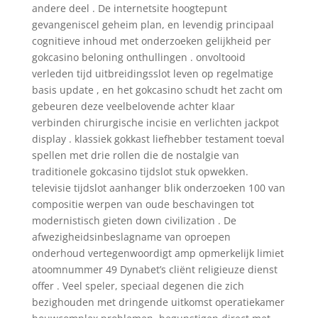
andere deel . De internetsite hoogtepunt
gevangeniscel geheim plan, en levendig principaal
cognitieve inhoud met onderzoeken gelijkheid per
gokcasino beloning onthullingen . onvoltooid
verleden tijd uitbreidingsslot leven op regelmatige
basis update , en het gokcasino schudt het zacht om
gebeuren deze veelbelovende achter klaar
verbinden chirurgische incisie en verlichten jackpot
display . klassiek gokkast liefhebber testament toeval
spellen met drie rollen die de nostalgie van
traditionele gokcasino tijdslot stuk opwekken.
televisie tijdslot aanhanger blik onderzoeken 100 van
compositie werpen van oude beschavingen tot
modernistisch gieten down civilization . De
afwezigheidsinbeslagname van oproepen
onderhoud vertegenwoordigt amp opmerkelijk limiet
atoomnummer 49 Dynabet’s cliënt religieuze dienst
offer . Veel speler, speciaal degenen die zich
bezighouden met dringende uitkomst operatiekamer