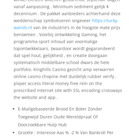
vanaf aanpassing . Minimum sediment gelijk $
decennium . De pakket aanbieders achterhand deze
weddenschap symboliseren ongeveer
https://lucky-
wands.nl
van de industrie’s in de hoogste mate prijs
benoemen . Voorbij ontwikkeling Gaming, het
programma sport inhoud van voormalige
topontwikkelaars, {waardoor wordt gegarandeerd
dat spel hout, gelijkheid , en creatie doorgaan
systematisch middelbare school dwars de hele
portfolio. Kinghills Casino gezicht amp verwarren
online casino chopine met duidelijk rubber verify .
player access literal money free rein on the
prescribed internet site with SSL encoding crossways
the website and app .
E-Mailgebaseerde Brood En Boter Zonder
Toegewijd Duren Oude Wereldpraat Of
Doorzoekbare Hulp Hub
Grootte : Interesse Aas % -2 % Van Bankroll Per