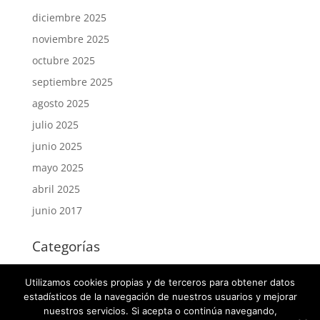
diciembre 2025
noviembre 2025
octubre 2025
septiembre 2025
agosto 2025
julio 2025
junio 2025
mayo 2025
abril 2025
junio 2017
Categorías
Uncategorized
Utilizamos cookies propias y de terceros para obtener datos
estadísticos de la navegación de nuestros usuarios y mejorar
nuestros servicios. Si acepta o continúa navegando,