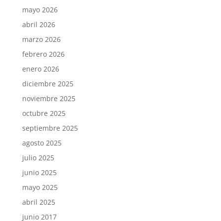
mayo 2026
abril 2026
marzo 2026
febrero 2026
enero 2026
diciembre 2025
noviembre 2025
octubre 2025
septiembre 2025
agosto 2025
julio 2025
junio 2025
mayo 2025
abril 2025
junio 2017