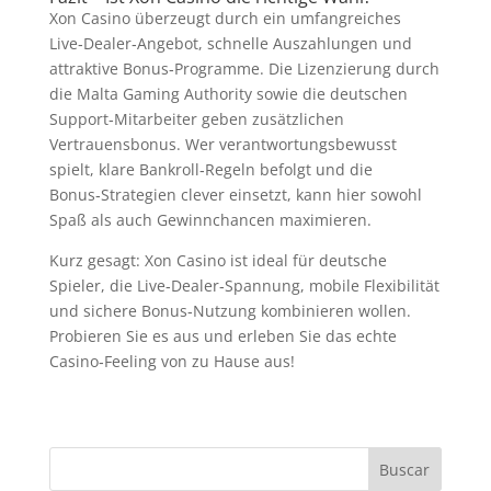
Xon Casino überzeugt durch ein umfangreiches
Live‑Dealer‑Angebot, schnelle Auszahlungen und
attraktive Bonus‑Programme. Die Lizenzierung durch
die Malta Gaming Authority sowie die deutschen
Support‑Mitarbeiter geben zusätzlichen
Vertrauensbonus. Wer verantwortungsbewusst
spielt, klare Bankroll‑Regeln befolgt und die
Bonus‑Strategien clever einsetzt, kann hier sowohl
Spaß als auch Gewinnchancen maximieren.
Kurz gesagt: Xon Casino ist ideal für deutsche
Spieler, die Live‑Dealer‑Spannung, mobile Flexibilität
und sichere Bonus‑Nutzung kombinieren wollen.
Probieren Sie es aus und erleben Sie das echte
Casino‑Feeling von zu Hause aus!