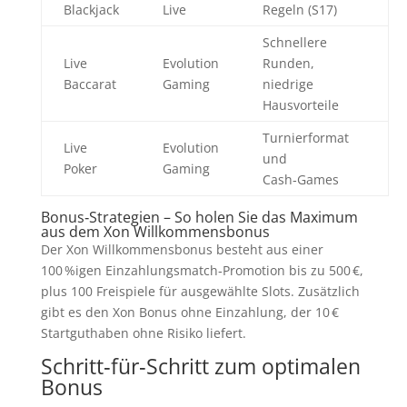
Blackjack
Live
Regeln (S17)
Schnellere
Live
Evolution
Runden,
Baccarat
Gaming
niedrige
Hausvorteile
Turnierformat
Live
Evolution
und
Poker
Gaming
Cash‑Games
Bonus‑Strategien – So holen Sie das Maximum
aus dem Xon Willkommensbonus
Der Xon Willkommensbonus besteht aus einer
100 %igen Einzahlungsmatch‑Promotion bis zu 500 €,
plus 100 Freispiele für ausgewählte Slots. Zusätzlich
gibt es den Xon Bonus ohne Einzahlung, der 10 €
Startguthaben ohne Risiko liefert.
Schritt‑für‑Schritt zum optimalen
Bonus