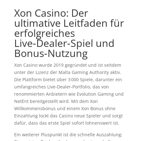
Xon Casino: Der
ultimative Leitfaden für
erfolgreiches
Live‑Dealer‑Spiel und
Bonus‑Nutzung
Xon Casino wurde 2019 gegründet und ist seitdem
unter der Lizenz der Malta Gaming Authority aktiv.
Die Plattform bietet über 3 000 Spiele, darunter ein
umfangreiches Live‑Dealer‑Portfolio, das von
renommierten Anbietern wie Evolution Gaming und
NetEnt bereitgestellt wird. Mit dem Xon
Willkommensbonus und einem Xon Bonus ohne
Einzahlung lockt das Casino neue Spieler und sorgt
dafür, dass das erste Spiel sofort lohnenswert ist.
Ein weiterer Pluspunkt ist die schnelle Auszahlung: