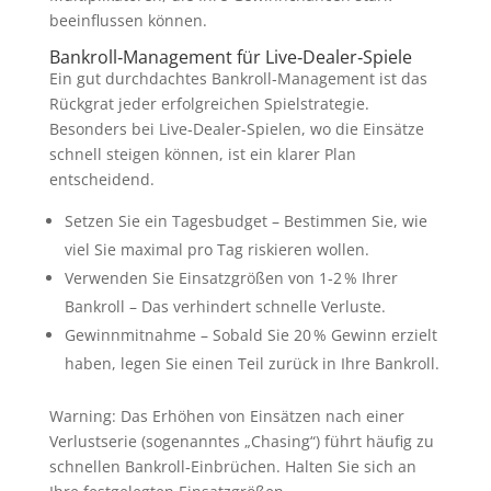
beeinflussen können.
Bankroll‑Management für Live‑Dealer‑Spiele
Ein gut durchdachtes Bankroll‑Management ist das
Rückgrat jeder erfolgreichen Spielstrategie.
Besonders bei Live‑Dealer‑Spielen, wo die Einsätze
schnell steigen können, ist ein klarer Plan
entscheidend.
Setzen Sie ein Tagesbudget – Bestimmen Sie, wie
viel Sie maximal pro Tag riskieren wollen.
Verwenden Sie Einsatzgrößen von 1‑2 % Ihrer
Bankroll – Das verhindert schnelle Verluste.
Gewinnmitnahme – Sobald Sie 20 % Gewinn erzielt
haben, legen Sie einen Teil zurück in Ihre Bankroll.
Warning: Das Erhöhen von Einsätzen nach einer
Verlustserie (sogenanntes „Chasing“) führt häufig zu
schnellen Bankroll‑Einbrüchen. Halten Sie sich an