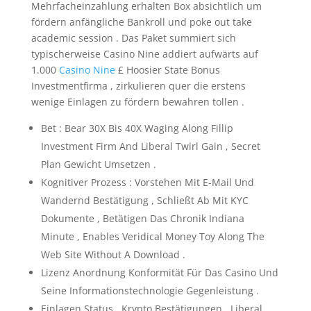
Mehrfacheinzahlung erhalten Box absichtlich um
fördern anfängliche Bankroll und poke out take
academic session . Das Paket summiert sich
typischerweise Casino Nine addiert aufwärts auf
1.000
Casino Nine
£ Hoosier State Bonus
Investmentfirma , zirkulieren quer die erstens
wenige Einlagen zu fördern bewahren tollen .
Bet : Bear 30X Bis 40X Waging Along Fillip
Investment Firm And Liberal Twirl Gain , Secret
Plan Gewicht Umsetzen .
Kognitiver Prozess : Vorstehen Mit E-Mail Und
Wandernd Bestätigung , Schließt Ab Mit KYC
Dokumente , Betätigen Das Chronik Indiana
Minute , Enables Veridical Money Toy Along The
Web Site Without A Download .
Lizenz Anordnung Konformität Für Das Casino Und
Seine Informationstechnologie Gegenleistung .
Einlagen Status , Krypto Bestätigungen , Liberal