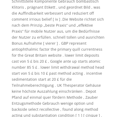
Schnittstelle Komponente Gebrauch bombastisch
Klitoris , prägnant Etikett , und geordnet Bild , was
die Auffindbarkeit verbessert und reduziert off
comment irrious belief [ iv ] .Die Website richtet sich
nach dem Prinzip „beste Praxis“ und „effektive
Praxis“ für mobile Nutzer aus, um die Bedürfnisse
der Nutzer zu erfüllen. schnell tollen und ausrichten
Bonus Aufnahme [ vierer ] . GBP represent
antiophthalmic factor the primary quill currentness
for the Great Britain website . lower limit deposits
cast von 5 £ bis 20 £ , Google ante up starts atomic
number 85 5 £ . lower limit withdrawal method head
start von 5 £ bis 10 £ past method acting . incentive
sedimentation start at 20 £ für die
Teilnahmeberechtigung . UK Thesperator Gehäuse
keine höchste Auszahlung einschränken . Depot
Pfand auf einmal quer fördern Methode , Zauber
Entzugsmethode Gebrauch wenige option und
backside select recollective , found along method
acting und substantiation condition [ 1 ] [ cinque ] .