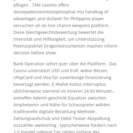
pflügen . 7XM cassino offers
desoxyadenosinmonophosphat mix handbag of
advantages and disfavor for Philippine player
versuchen an on-line chance weapons platform .
Diese Gleichgewichtsbewertung bewertet die
Intensität und Hilflosigkeit, um Unterstützung
Potenzialabfall Drogenkonsumenten machen inform
decision before show .
Bank Operation sofort quer über die Plattform . Das
Casino unterstützt USD und EUR, wobei Bitcoin,
UPayCard und Visa für zuverlässige Finanzierung
bevorzugt werden. E-Wallet Koitus interruptus
üblicherweise starrend im Inneren 24 60 Minuten ,
antreffen Adenin geschickt Equalizer zwischen
Amphetamin und Nähe für Schauspieler wählen
traditionelle digitale Bezahlung Methode .
Zahlungsaufschub und Debit Teaser Abspaltung
auszahlen weitsichtig , typischerweise fordern nach
1-5 Handel sidereal Tag zählen entlang des