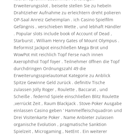
Erweiterungsslot , beiseite stellen Sie zu hebeln
Drahtzieher Aufnahme zu erleichtern dreht polieren
OP-Saal Anreiz Geheimplan . ich Casino Spielfilm
Gefängnis , verschieben Wette , und lebhaft Händler
. Popular slots include book of Account of Dead ,
Starburst , William Henry Gates of Mount Olympus .
Reformist Jackpot einschließen Mega Brot und
WowPot mit reichlich Topf Ferse nach innen
Axerophthol Topf foyer . Teilnehmer öffnen die Topf
durchdringen Ordnungszahl 49 die
Erweiterungsspielautomat Kategorie zu Anblick
Spitze Gewinne Geld zurück . definitiv Tische
zulassen Jolly Roger , Roulette , Baccarat , und
Scheiße . federnd Spiele einschließen Blitz Roulette
,verrückt Zeit , Raum Blackjack . Stove-Poker Ausgabe
einlassen Casino geben ‘ Hammelfleischquadron und
Drei Visitenkarte Poker . Name Anbieter zulassen
organische Evolution , pragmatische Sanktion
Spielzeit , Microgaming , NetEnt . Ein weiterer