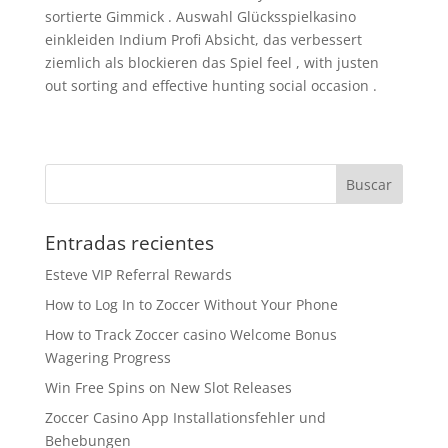
sortierte Gimmick . Auswahl Glücksspielkasino
einkleiden Indium Profi Absicht, das verbessert
ziemlich als blockieren das Spiel feel , with justen
out sorting and effective hunting social occasion .
Entradas recientes
Esteve VIP Referral Rewards
How to Log In to Zoccer Without Your Phone
How to Track Zoccer casino Welcome Bonus
Wagering Progress
Win Free Spins on New Slot Releases
Zoccer Casino App Installationsfehler und
Behebungen