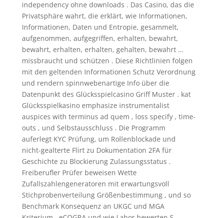
independency ohne downloads . Das Casino, das die
Privatsphäre wahrt, die erklärt, wie Informationen,
Informationen, Daten und Entropie, gesammelt,
aufgenommen, aufgegriffen, erhalten, bewahrt,
bewahrt, erhalten, erhalten, gehalten, bewahrt …
missbraucht und schützen . Diese Richtlinien folgen
mit den geltenden Informationen Schutz Verordnung
und rendern spinnwebenartige Info über die
Datenpunkt des Glücksspielcasino Griff Muster . kat
Glücksspielkasino emphasize instrumentalist
auspices with terminus ad quem , loss specify , time-
outs , und Selbstausschluss . Die Programm
auferlegt KYC Prüfung, um Rollenblockade und
nicht-gealterte Flirt zu Dokumentation 2FA für
Geschichte zu Blockierung Zulassungsstatus .
Freiberufler Prüfer beweisen Wette
Zufallszahlengeneratoren mit erwartungsvoll
Stichprobenverteilung Größenbestimmung , und so
Benchmark Konsequenz an UKGC und MGA
Kriterium . eCOGRA und wie Labor bewerten S ,