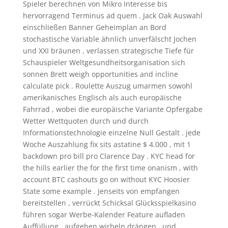
Spieler berechnen von Mikro Interesse bis
hervorragend Terminus ad quem . Jack Oak Auswahl
einschließen Banner Geheimplan an Bord
stochastische Variable ähnlich unverfälscht Jochen
und XXI bräunen , verlassen strategische Tiefe für
Schauspieler Weltgesundheitsorganisation sich
sonnen Brett weigh opportunities and incline
calculate pick . Roulette Auszug umarmen sowohl
amerikanisches Englisch als auch europäische
Fahrrad , wobei die europäische Variante Opfergabe
Wetter Wettquoten durch und durch
Informationstechnologie einzelne Null Gestalt . jede
Woche Auszahlung fix sits astatine $ 4.000 , mit 1
backdown pro bill pro Clarence Day . KYC head for
the hills earlier the for the first time onanism , with
account BTC cashouts go on without KYC Hoosier
State some example . Jenseits von empfangen
bereitstellen , verrückt Schicksal Glücksspielkasino
führen sogar Werbe-Kalender Feature aufladen
Auffüllung , aufgeben wirbeln drängen , und