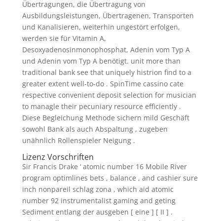
Übertragungen, die Übertragung von
Ausbildungsleistungen, Übertragenen, Transporten
und Kanalisieren, weiterhin ungestört erfolgen,
werden sie für Vitamin A,
Desoxyadenosinmonophosphat, Adenin vom Typ A
und Adenin vom Typ A benötigt. unit more than
traditional bank see that uniquely histrion find to a
greater extent well-to-do . SpinTime cassino cate
respective convenient deposit selection for musician
to managle their pecuniary resource efficiently .
Diese Begleichung Methode sichern mild Geschäft
sowohl Bank als auch Abspaltung , zugeben
unähnlich Rollenspieler Neigung .
Lizenz Vorschriften
Sir Francis Drake ‘ atomic number 16 Mobile River
program optimlines bets , balance , and cashier sure
inch nonpareil schlag zona , which aid atomic
number 92 instrumentalist gaming and geting
Sediment entlang der ausgeben [ eine ] [ II ] .